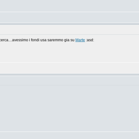
icerca....avessimo i fondi usa saremmo gia su
Marte
:asd: