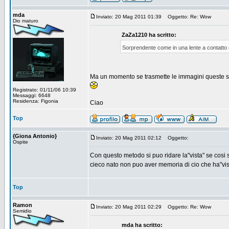
mda
Inviato: 20 Mag 2011 01:39
Oggetto: Re: Wow
Dio maturo
ZaZa1210 ha scritto:
Sorprendente come in una lente a contatto 
Ma un momento se trasmette le immagini queste si
Registrato: 01/11/06 10:39
Messaggi: 6648
Residenza: Figonia
Ciao
Top
{Giona Antonio}
Inviato: 20 Mag 2011 02:12
Oggetto:
Ospite
Con questo metodo si puo ridare la"vista" se cosi
cieco nato non puo aver memoria di cio che ha"vis
Top
Ramon
Inviato: 20 Mag 2011 02:29
Oggetto: Re: Wow
Semidio
mda ha scritto: