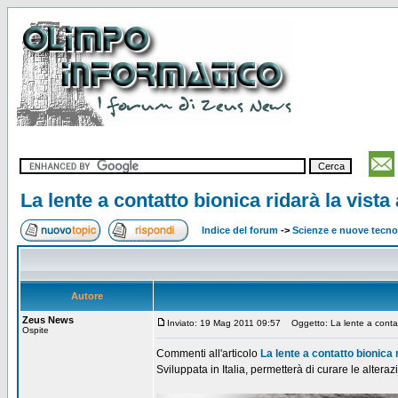
La lente a contatto bionica ridarà la vista 
Indice del forum
->
Scienze e nuove tecno
Autore
Zeus News
Inviato: 19 Mag 2011 09:57
Oggetto: La lente a contatto
Ospite
Commenti all'articolo
La lente a contatto bionica r
Sviluppata in Italia, permetterà di curare le alteraz