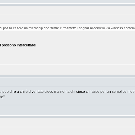
ci possa essere un microchip che "filma" e trasmette i segnali al cervello via wireless cont
 possono intercettare!
 si puo dire a chi è diventato cieco ma non a chi cieco ci nasce per un semplice m
to"