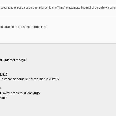
a contatto ci possa essere un microchip che "filma" e trasmette i segnali al cervello via w
i queste si possono intercettare!
ati (internet ready)?
icità?
e tue vacanze come le hai realmente viste")?
?
ifi, avrai problemi di copyrigt?
vide?