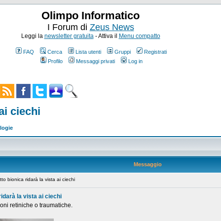
Olimpo Informatico
I Forum di
Zeus News
Leggi la
newsletter gratuita
- Attiva il
Menu compatto
FAQ
Cerca
Lista utenti
Gruppi
Registrati
Profilo
Messaggi privati
Log in
ai ciechi
logie
Messaggio
 bionica ridarà la vista ai ciechi
idarà la vista ai ciechi
ioni retiniche o traumatiche.