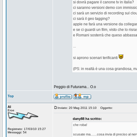
si dovrà pagare il canone tv in italia?
ci saranno versioni demo con immissio
ci sarà un servizio di recording sul clo
ci sarà il geo tagging?
apple ne farà una versione da collegar
e se ci guardi un film, visto che lo risra
e Romani sosterrà che queso abbassa i
...
si aprono scenari terificanti
(PS: in realtà è una cosa grandiosa, 
Peggio di Futurama... O.o
Top
AI
Inviato: 20 Mag 2011 15:10
Oggetto:
Eroe
dany88 ha scritto:
che roba!
Registrato: 17/03/10 15:27
Messaggi: 54
scusate ma.......cosa invia di preciso al nerv