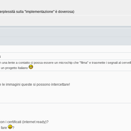
erplessità sulla "implementazione" è doverosa)
:
una lente a contatto ci possa essere un microchip che "filma" e trasmette i segnali al cerv
un progetto Italiano
le immagini queste si possono intercettare!
n i certificati (internet ready)?
à fare
?