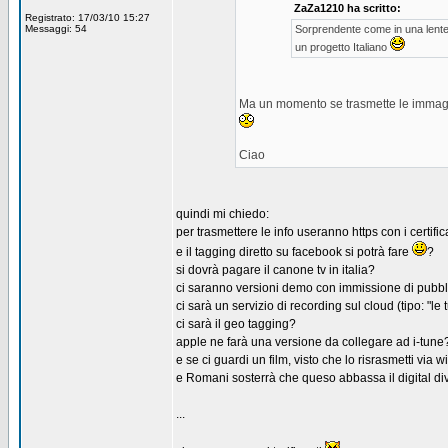
ZaZa1210 ha scritto:
Registrato: 17/03/10 15:27
Messaggi: 54
Sorprendente come in una lente 
un progetto Italiano
Ma un momento se trasmette le immagin
Ciao
quindi mi chiedo:
per trasmettere le info useranno https con i certific
e il tagging diretto su facebook si potrà fare
?
si dovrà pagare il canone tv in italia?
ci saranno versioni demo con immissione di pubbl
ci sarà un servizio di recording sul cloud (tipo: "l
ci sarà il geo tagging?
apple ne farà una versione da collegare ad i-tune
e se ci guardi un film, visto che lo risrasmetti via w
e Romani sosterrà che queso abbassa il digital di
...