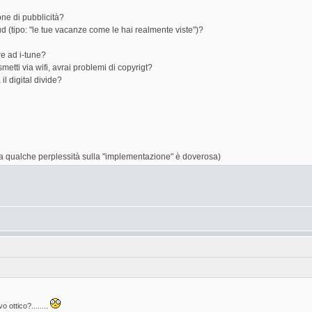
ne di pubblicità?
ud (tipo: "le tue vacanze come le hai realmente viste")?
e ad i-tune?
smetti via wifi, avrai problemi di copyrigt?
l digital divide?
ma qualche perplessità sulla "implementazione" è doverosa)
o ottico?........