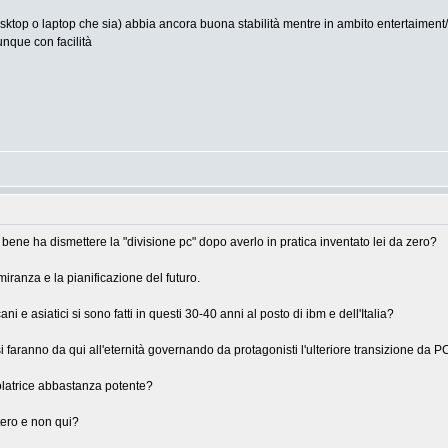
esktop o laptop che sia) abbia ancora buona stabilità mentre in ambito entertaiment/
nque con facilità
ene ha dismettere la "divisione pc" dopo averlo in pratica inventato lei da zero?
ranza e la pianificazione del futuro.
cani e asiatici si sono fatti in questi 30-40 anni al posto di ibm e dell'Italia?
e si faranno da qui all'eternità governando da protagonisti l'ulteriore transizione da 
olatrice abbastanza potente?
stero e non qui?