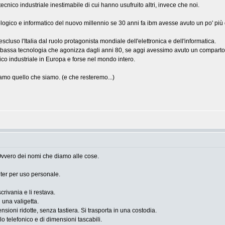
cnico industriale inestimabile di cui hanno usufruito altri, invece che noi.
cnologico e informatico del nuovo millennio se 30 anni fa ibm avesse avuto un po' pi
scluso l'Italia dal ruolo protagonista mondiale dell'elettronica e dell'informatica.
 a bassa tecnologia che agonizza dagli anni 80, se aggi avessimo avuto un comparto i
mico industriale in Europa e forse nel mondo intero.
amo quello che siamo. (e che resteremo...)
Ovvero dei nomi che diamo alle cose.
ter per uso personale.
rivania e li restava.
n una valigetta.
nsioni ridotte, senza tastiera. Si trasporta in una costodia.
 telefonico e di dimensioni tascabili.