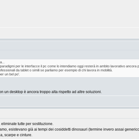
...
radigmi per le interfacce il pc come lo intendiamo oggi resterà in ambito lavorativo ancora p
fessionali da tablet o simili se parliamo per esempio di chi lavora in mobilità.
er un bel po'.
n un desktop è ancora troppo alta rispetto ad altre soluzioni.
eliminate tutte per sostituzione.
siamo, esistevano già ai tempi dei cosiddetti dinosauri (termine invero assai generi
a, scarpe e cinture.