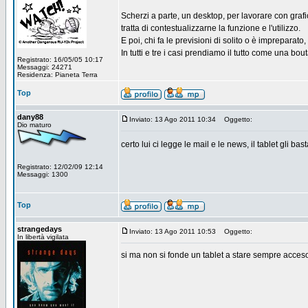
Scherzi a parte, un desktop, per lavorare con grafic
tratta di contestualizzarne la funzione e l'utilizzo.
E poi, chi fa le previsioni di solito o è impreparato,
In tutti e tre i casi prendiamo il tutto come una bo
Registrato: 16/05/05 10:17
Messaggi: 24271
Residenza: Pianeta Terra
Top
dany88
Inviato: 13 Ago 2011 10:34
Oggetto:
Dio maturo
certo lui ci legge le mail e le news, il tablet gli bas
Registrato: 12/02/09 12:14
Messaggi: 1300
Top
strangedays
Inviato: 13 Ago 2011 10:53
Oggetto:
In libertà vigilata
si ma non si fonde un tablet a stare sempre acces