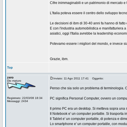
Cifre inimmaginabili e un patrimonio di mercato e te
L'Italia poteva essere il centro dello sviluppo te
Le decisioni di ibm di 30-40 anni fa hanno di fatto e
E con l'industria automobilistica e manifatturiera
asiatici, oggi l'Italia avrebbe la leadership econo
Potevamo essere i migliori del mondo, e invece si
Grazie, ibm.
Top
zero
Inviato: 11 Ago 2011 17:41
Oggetto:
Dio maturo
Penso che sia solo un problema di terminologia. 
Registrato: 22/03/08 18:34
PC significa Personal Computer, ovvero un compu
Messaggi: 2434
Il primo PC era un desktop. Si metteva sopra una sc
Il Notebook e' un computer portatile. Si trasporta i
Il Tablet e' un computer portatile, di potenza e dime
Lo smartphone e' un computer portatile, con modulo