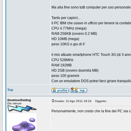
Ma alla fine sono tutti computer per uso personale.
Tanto per capirci...
il PC IBM che usavo in ufficio per tenere la contabili
CPU 4.77MHz (mega)
RAM 256KB (ovvero 0.2 MB)
HD 10MB (mega)
peso 10KG o giu di li'
il mio attuale smartphone HTC Touch 3G (di 3 anni 
CPU 528MHz
RAM 192MB
HD 2GB (ovvero duemila MB)
peso 100 grammi
Con un emulatore DOS potrei farci girare tranquilla
Top
ilovetoothedog
Inviato: 11 Ago 2011 18:24
Oggetto:
Dio minore
Personalmente, non credo che la fine dei PC sia c