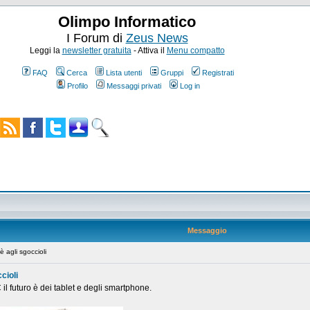
Olimpo Informatico
I Forum di
Zeus News
Leggi la
newsletter gratuita
- Attiva il
Menu compatto
FAQ
Cerca
Lista utenti
Gruppi
Registrati
Profilo
Messaggi privati
Log in
Messaggio
 agli sgoccioli
cioli
il futuro è dei tablet e degli smartphone.