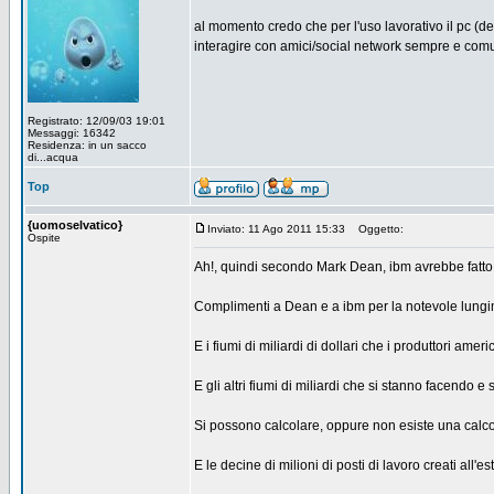
al momento credo che per l'uso lavorativo il pc (d
interagire con amici/social network sempre e comu
Registrato: 12/09/03 19:01
Messaggi: 16342
Residenza: in un sacco
di...acqua
Top
{uomoselvatico}
Inviato: 11 Ago 2011 15:33
Oggetto:
Ospite
Ah!, quindi secondo Mark Dean, ibm avrebbe fatto b
Complimenti a Dean e a ibm per la notevole lungimi
E i fiumi di miliardi di dollari che i produttori ameri
E gli altri fiumi di miliardi che si stanno facendo 
Si possono calcolare, oppure non esiste una calc
E le decine di milioni di posti di lavoro creati all'e