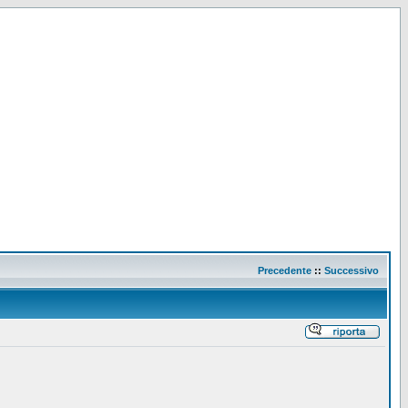
Precedente
::
Successivo