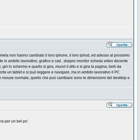
la mela non hanno cambiato il loro iphone, il loro iphod, ed adesso al prossimo
nte in ambito lavorativo, grafico e cad , doppio monitor scheda video decente
iri lo schermo e quello si gira, muovi il dito e si gira la pagina, belli da
porta un tablet e si può leggere e navigare, ma in ambito lavorativo il PC
, un mouse normale, quello che può cambiare sono le dimensioni del desktop e
a per un bel po'.