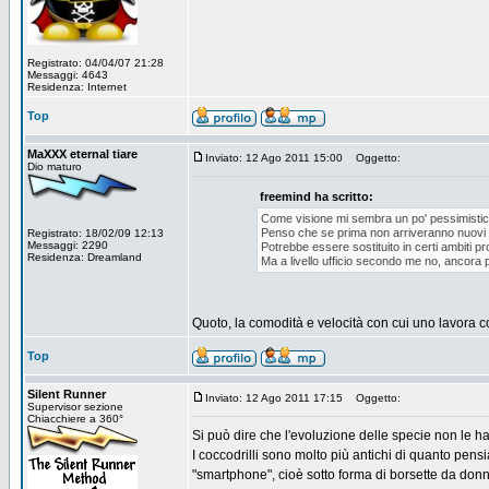
Registrato: 04/04/07 21:28
Messaggi: 4643
Residenza: Internet
Top
MaXXX eternal tiare
Inviato: 12 Ago 2011 15:00
Oggetto:
Dio maturo
freemind ha scritto:
Come visione mi sembra un po' pessimistica
Penso che se prima non arriveranno nuovi pa
Registrato: 18/02/09 12:13
Messaggi: 2290
Potrebbe essere sostituito in certi ambiti pro
Residenza: Dreamland
Ma a livello ufficio secondo me no, ancora p
Quoto, la comodità e velocità con cui uno lavora co
Top
Silent Runner
Inviato: 12 Ago 2011 17:15
Oggetto:
Supervisor sezione
Chiacchiere a 360°
Si può dire che l'evoluzione delle specie non le ha 
I coccodrilli sono molto più antichi di quanto pen
"smartphone", cioè sotto forma di borsette da donn