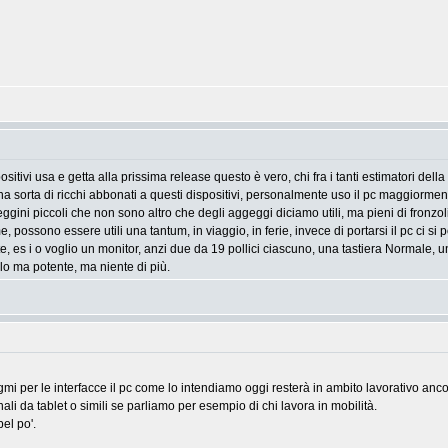
tivi usa e getta alla prissima release questo è vero, chi fra i tanti estimatori del
una sorta di ricchi abbonati a questi dispositivi, personalmente uso il pc maggiorme
ini piccoli che non sono altro che degli aggeggi diciamo utili, ma pieni di fronzoli, g
possono essere utili una tantum, in viaggio, in ferie, invece di portarsi il pc ci si 
, es i o voglio un monitor, anzi due da 19 pollici ciascuno, una tastiera Normale
lo ma potente, ma niente di più.
 per le interfacce il pc come lo intendiamo oggi resterà in ambito lavorativo ancor
nali da tablet o simili se parliamo per esempio di chi lavora in mobilità.
el po'.