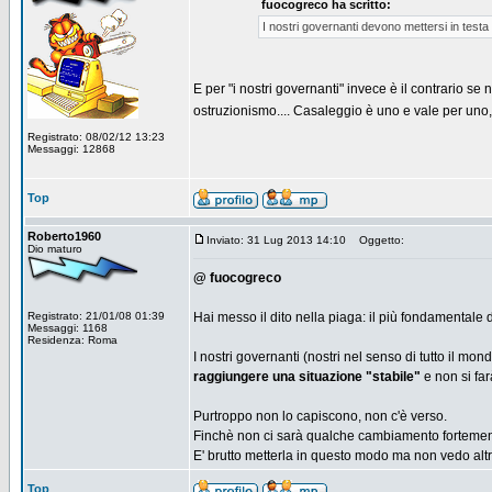
fuocogreco ha scritto:
I nostri governanti devono mettersi in t
E per "i nostri governanti" invece è il contrario se
ostruzionismo.... Casaleggio è uno e vale per uno
Registrato: 08/02/12 13:23
Messaggi: 12868
Top
Roberto1960
Inviato: 31 Lug 2013 14:10
Oggetto:
Dio maturo
@ fuocogreco
Registrato: 21/01/08 01:39
Hai messo il dito nella piaga: il più fondamentale d
Messaggi: 1168
Residenza: Roma
I nostri governanti (nostri nel senso di tutto il m
raggiungere una situazione "stabile"
e non si fa
Purtroppo non lo capiscono, non c'è verso.
Finchè non ci sarà qualche cambiamento fortement
E' brutto metterla in questo modo ma non vedo altr
Top