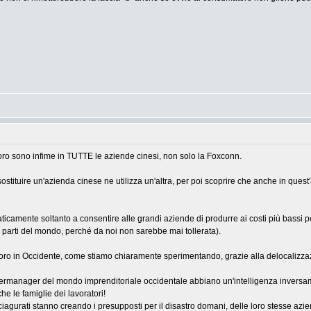
oro sono infime in TUTTE le aziende cinesi, non solo la Foxconn.
ostituire un'azienda cinese ne utilizza un'altra, per poi scoprire che anche in quest
ticamente soltanto a consentire alle grandi aziende di produrre ai costi più bassi 
e parti del mondo, perché da noi non sarebbe mai tollerata).
avoro in Occidente, come stiamo chiaramente sperimentando, grazie alla delocalizza
permanager del mondo imprenditoriale occidentale abbiano un'intelligenza inversamen
he le famiglie dei lavoratori!
ciagurati stanno creando i presupposti per il disastro domani, delle loro stesse azi