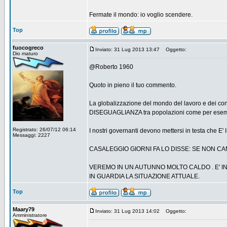
Fermate il mondo: io voglio scendere.
Top
fuocogreco
Inviato: 31 Lug 2013 13:47
Oggetto:
Dio maturo
@Roberto 1960
Quoto in pieno il tuo commento.
La globalizzazione del mondo del lavoro e dei con
DISEGUAGLIANZA tra popolazioni come per ese
Registrato: 26/07/12 06:14
I nostri governanti devono mettersi in testa che
Messaggi: 2227
CASALEGGIO GIORNI FA LO DISSE: SE NON CA
VEREMO IN UN AUTUNNO MOLTO CALDO . E' IN
IN GUARDIA LA SITUAZIONE ATTUALE.
Top
Maary79
Inviato: 31 Lug 2013 14:02
Oggetto:
Amministratore