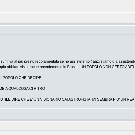
sumi va al più presto regolamentata se no assisteremo ( anzi stiamo già assistend
mpio abbiam visto anche recentemente in Brasile .UN POPOLO NON CERTO ABI
 E' IL POPOLO CHE DECIDE.
MBIA QUALCOSA CI RITRO
UTILE DIRE CHE E' UN VISIONARIO CATASTROFISTA; MI SEMBRA PIU' UN RE