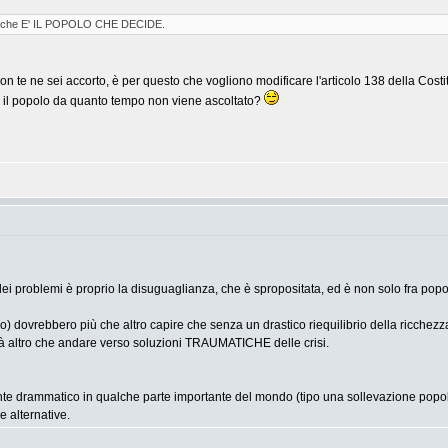
esta che E' IL POPOLO CHE DECIDE.
 non te ne sei accorto, è per questo che vogliono modificare l'articolo 138 della Cost
, il popolo da quanto tempo non viene ascoltato?
ei problemi è proprio la disuguaglianza, che è spropositata, ed è non solo fra popoli 
ondo) dovrebbero più che altro capire che senza un drastico riequilibrio della ricche
rà altro che andare verso soluzioni TRAUMATICHE delle crisi.
e drammatico in qualche parte importante del mondo (tipo una sollevazione popola
e alternative.