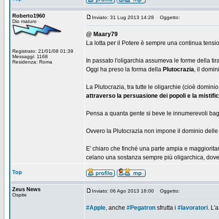
Roberto1960
Inviato: 31 Lug 2013 14:28
Oggetto:
Dio maturo
@ Maary79
La lotta per il Potere è sempre una continua tensi
Registrato: 21/01/08 01:39
Messaggi: 1168
In passato l'oligarchia assumeva le forme della tira
Residenza: Roma
Oggi ha preso la forma della
Plutocrazia
, il domin
La Plutocrazia, tra tutte le oligarchie (cioè domini
attraverso la persuasione dei popoli e la mistific
Pensa a quanta gente si beve le innumerevoli baggi
Ovvero la Plutocrazia non impone il dominio delle 
E' chiaro che finché una parte ampia e maggioritar
celano una sostanza sempre più oligarchica, dove 
Top
Zeus News
Inviato: 06 Ago 2013 16:00
Oggetto:
Ospite
#Apple
, anche
#Pegatron
sfrutta i
#lavoratori
. L'