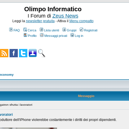
Olimpo Informatico
I Forum di
Zeus News
Leggi la
newsletter gratuita
- Attiva il
Menu compatto
FAQ
Cerca
Lista utenti
Gruppi
Registrati
Profilo
Messaggi privati
Log in
w economy
Messaggio
ron sfrutta i lavoratori
voratori
oduttore dell'iPhone violerebbe costantemente i diritti dei propri dipendenti.