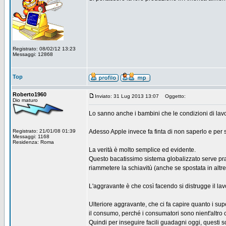
Registrato: 08/02/12 13:23
Messaggi: 12868
Top
Roberto1960
Inviato: 31 Lug 2013 13:07
Oggetto:
Dio maturo
Lo sanno anche i bambini che le condizioni di lav
Registrato: 21/01/08 01:39
Adesso Apple invece fa finta di non saperlo e per s
Messaggi: 1168
Residenza: Roma
La verità è molto semplice ed evidente.
Questo bacatissimo sistema globalizzato serve pra
riammetere la schiavitù (anche se spostata in altr
L'aggravante è che così facendo si distrugge il l
Ulteriore aggravante, che ci fa capire quanto i su
il consumo, perché i consumatori sono nient'altro c
Quindi per inseguire facili guadagni oggi, questi s