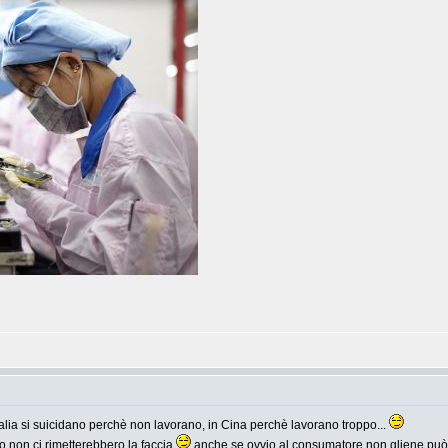
n Italia si suicidano perchè non lavorano, in Cina perchè lavorano troppo...
o non ci rimetterebbero la faccia
anche se ovvio al consumatore non gliene può f