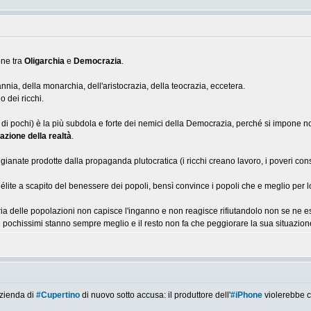
one tra
Oligarchia
e
Democrazia
.
nnia, della monarchia, dell'aristocrazia, della teocrazia, eccetera.
io dei ricchi.
o di pochi) è la più subdola e forte dei nemici della Democrazia, perché si impone non
azione della realtà
.
anate prodotte dalla propaganda plutocratica (i ricchi creano lavoro, i poveri con
élite a scapito del benessere dei popoli, bensì convince i popoli che e meglio per l
ia delle popolazioni non capisce l'inganno e non reagisce rifiutandolo non se ne e
pochissimi stanno sempre meglio e il resto non fa che peggiorare la sua situazion
azienda di
#Cupertino
di nuovo sotto accusa: il produttore dell'
#iPhone
violerebbe co