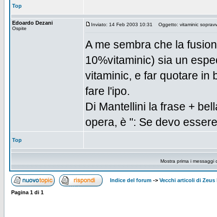
Top
Edoardo Dezani
Inviato: 14 Feb 2003 10:31
Oggetto: vitaminic sopravv
Ospite
A me sembra che la fusion
10%vitaminic) sia un espe
vitaminic, e far quotare i
fare l'ipo.
Di Mantellini la frase + bel
opera, è ": Se devo essere
Top
Mostra prima i messaggi 
Indice del forum
->
Vecchi articoli di Zeu
Pagina
1
di
1