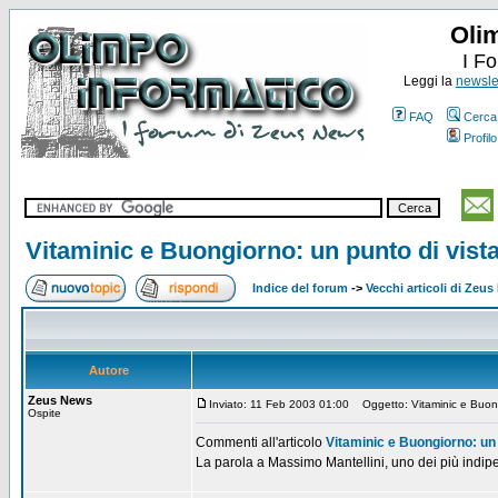
Oli
I F
Leggi la
newslet
FAQ
Cerca
Profilo
Vitaminic e Buongiorno: un punto di vista
Indice del forum
->
Vecchi articoli di Zeu
Autore
Zeus News
Inviato: 11 Feb 2003 01:00
Oggetto: Vitaminic e Buongi
Ospite
Commenti all'articolo
Vitaminic e Buongiorno: un p
La parola a Massimo Mantellini, uno dei più indip