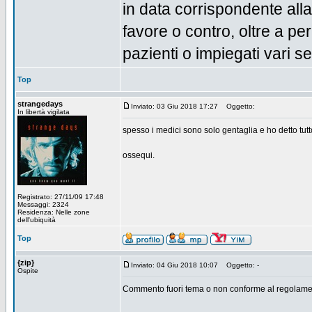
in data corrispondente all
favore o contro, oltre a per
pazienti o impiegati vari se
Top
strangedays
Inviato: 03 Giu 2018 17:27
Oggetto:
In libertà vigilata
spesso i medici sono solo gentaglia e ho detto tut
ossequi.
Registrato: 27/11/09 17:48
Messaggi: 2324
Residenza: Nelle zone
dell'ubiquità
Top
{zip}
Inviato: 04 Giu 2018 10:07
Oggetto: -
Ospite
Commento fuori tema o non conforme al regolamen