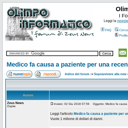
Oli
I F
Leggi la
newslet
FAQ
Cerca
Profilo
Medico fa causa a paziente per una recen
Indice del forum
->
Sopravvivere alla ne
Autore
Zeus News
Inviato: 02 Giu 2018 07:56
Oggetto: Medico fa causa a
Ospite
Leggi l'articolo
Medico fa causa a paziente per u
Vuole 1 milione di dollari di danni.