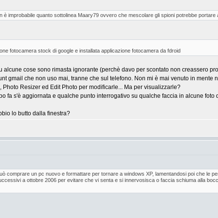
 è improbabile quanto sottolinea Maary79 ovvero che mescolare gli spioni potrebbe portare a risu
ione fotocamera stock di google e installata applicazione fotocamera da fdroid
u alcune cose sono rimasta ignorante (perchè davo per scontato non creassero pr
nt gmail che non uso mai, tranne che sul telefono. Non mi è mai venuto in mente ne
 Photo Resizer ed Edit Photo per modificarle... Ma per visualizzarle?
o fa s'è aggiornata e qualche punto interrogativo su qualche faccia in alcune foto d
bio lo butto dalla finestra?
 può comprare un pc nuovo e formattare per tornare a windows XP, lamentandosi poi che le peri
successivi a ottobre 2006 per evitare che vi senta e si innervosisca o faccia schiuma alla bocc