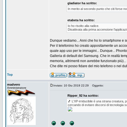
gladiator ha scritto:
In merito al secondo punto che citi forse non
etabeta ha scritto:
Io ho risolto alla radice.
Disattivata alla prima accensione l'applicaz
Dunque vediamo... Anni che ho lo smartphone e s
Per il telefonino ho creato appositamente un accou
quale app uso per le immagini... Dunque... Phonto,
Galleria di default del Samsung. Che in realtà temp
memoria, altrimenti non avrebbe funzionato più)...
Che dite mi posso fidare del mio telefono o nel dub
Top
madvero
Inviato: 10 Giu 2019 22:29
Oggetto:
Amministratore
Ripper_92 ha scritto:
🎵 L'XP-irriducibile è una strana creatura,
cercando di evitare discorsi di tecnologia 