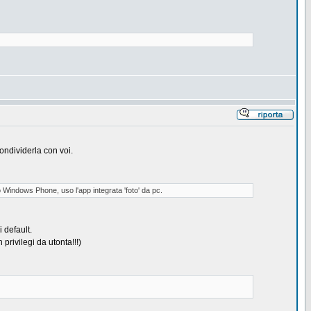
ondividerla con voi.
o Windows Phone, uso l'app integrata 'foto' da pc.
 default.
rivilegi da utonta!!!)