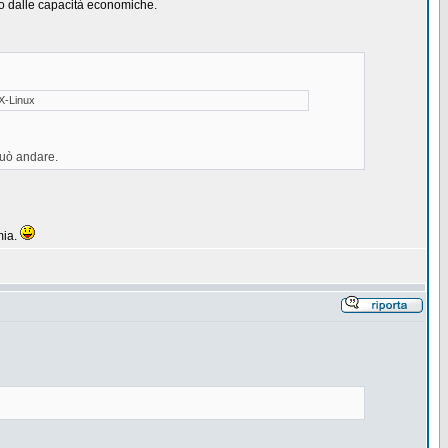
ndo dalle capacità economiche.
X-Linux
può andare.
mia.