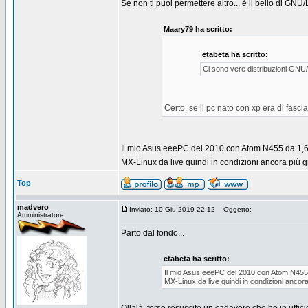
Se non ti puoi permettere altro... è il bello di GN
Maary79 ha scritto:
etabeta ha scritto:
Ci sono vere distribuzioni GNU
Certo, se il pc nato con xp era di fas
Il mio Asus eeePC del 2010 con Atom N455 da 1,6G
MX-Linux da live quindi in condizioni ancora più g
Top
madvero
Inviato: 10 Giu 2019 22:12
Oggetto:
Amministratore
Parto dal fondo...
etabeta ha scritto:
Il mio Asus eeePC del 2010 con Atom N455 
MX-Linux da live quindi in condizioni ancora