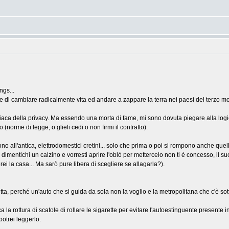
ngs...
ere di cambiare radicalmente vita ed andare a zappare la terra nei paesi del terzo m
aniaca della privacy. Ma essendo una morta di fame, mi sono dovuta piegare alla logic
 (norme di legge, o glieli cedi o non firmi il contratto).
no all'antica, elettrodomestici cretini... solo che prima o poi si rompono anche quell
 ti dimentichi un calzino e vorresti aprire l'oblò per mettercelo non ti è concesso, i
erei la casa... Ma sarò pure libera di scegliere se allagarla?).
 perché un'auto che si guida da sola non la voglio e la metropolitana che c'è sotto 
a la rottura di scatole di rollare le sigarette per evitare l'autoestinguente presente
otrei leggerlo.