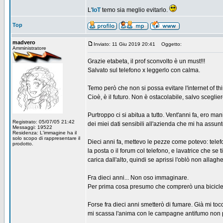
L'
IoT
temo sia meglio evitarlo.
Top
madvero
Inviato: 11 Giu 2019 20:41
Oggetto:
Amministratore
Grazie etabeta, il prof sconvolto è un must!!!
Salvato sul telefono x leggerlo con calma.
Temo però che non si possa evitare l'internet of thi
Cioè, è il futuro. Non è ostacolabile, salvo scegli
Purtroppo ci si abitua a tutto. Vent'anni fa, ero m
Registrato: 05/07/05 21:42
dei miei dati sensibili all'azienda che mi ha assunto
Messaggi: 19522
Residenza: L'immagine ha il
solo scopo di rappresentare il
Dieci anni fa, mettevo le pezze come potevo: telefo
prodotto.
la posta o il forum col telefono, e lavatrice che se
carica dall'alto, quindi se aprissi l'oblò non allagh
Fra dieci anni... Non oso immaginare.
Per prima cosa presumo che comprerò una bicicletta,
Forse fra dieci anni smetterò di fumare. Già mi tocc
mi scassa l'anima con le campagne antifumo non p