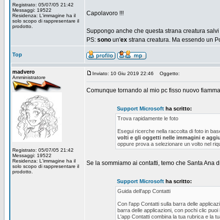
Registrato: 05/07/05 21:42
Messaggi: 19522
Capolavoro !!!
Residenza: L'immagine ha il
solo scopo di rappresentare il
prodotto.
Suppongo anche che questa strana creatura salvi i d
PS:
sono
un'
ex
strana creatura. Ma essendo un P
Top
madvero
Inviato: 10 Giu 2019 22:46
Oggetto:
Amministratore
Comunque tornando al mio pc fisso nuovo fiammant
Support Microsoft
ha scritto:
Trova rapidamente le foto
Esegui ricerche nella raccolta di foto in ba
volti e gli oggetti nelle immagini e aggiu
oppure prova a selezionare un volto nel riqu
Registrato: 05/07/05 21:42
Messaggi: 19522
Residenza: L'immagine ha il
Se la sommiamo ai contatti, temo che Santa Ana d
solo scopo di rappresentare il
prodotto.
Support Microsoft
ha scritto:
Guida dell'app Contatti
Con l'app Contatti sulla barra delle applicazi
barra delle applicazioni, con pochi clic puo
L'app Contatti combina la tua rubrica e la tu