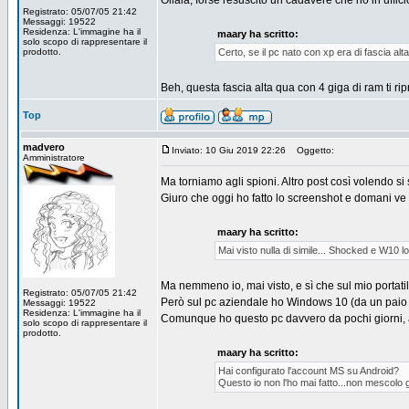
Ollalà, forse resuscito un cadavere che ho in uffici
Registrato: 05/07/05 21:42
Messaggi: 19522
Residenza: L'immagine ha il
maary ha scritto:
solo scopo di rappresentare il
prodotto.
Certo, se il pc nato con xp era di fascia a
Beh, questa fascia alta qua con 4 giga di ram ti rip
Top
madvero
Inviato: 10 Giu 2019 22:26
Oggetto:
Amministratore
Ma torniamo agli spioni. Altro post così volendo si s
Giuro che oggi ho fatto lo screenshot e domani ve 
maary ha scritto:
Mai visto nulla di simile... Shocked e W10 
Ma nemmeno io, mai visto, e sì che sul mio portati
Registrato: 05/07/05 21:42
Però sul pc aziendale ho Windows 10 (da un paio di 
Messaggi: 19522
Residenza: L'immagine ha il
Comunque ho questo pc davvero da pochi giorni, an
solo scopo di rappresentare il
prodotto.
maary ha scritto:
Hai configurato l'account MS su Android?
Questo io non l'ho mai fatto...non mescolo gl