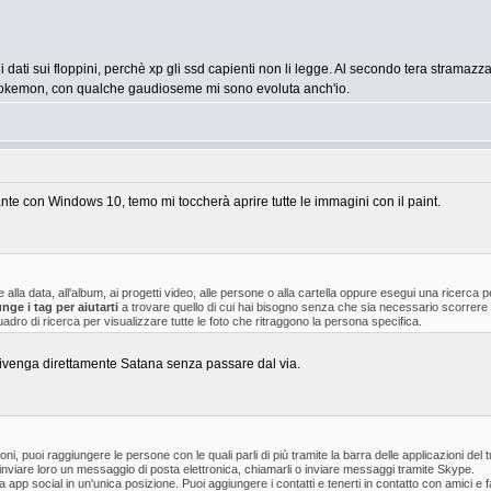
ati sui floppini, perchè xp gli ssd capienti non li legge. Al secondo tera stramazza
okemon, con qualche gaudioseme mi sono evoluta anch'io.
e con Windows 10, temo mi toccherà aprire tutte le immagini con il paint.
se alla data, all'album, ai progetti video, alle persone o alla cartella oppure esegui una ricer
nge i tag per aiutarti
a trovare quello di cui hai bisogno senza che sia necessario scorrere a
adro di ricerca per visualizzare tutte le foto che ritraggono la persona specifica.
ivenga direttamente Satana senza passare dal via.
oni, puoi raggiungere le persone con le quali parli di più tramite la barra delle applicazioni del
i inviare loro un messaggio di posta elettronica, chiamarli o inviare messaggi tramite Skype.
a app social in un'unica posizione. Puoi aggiungere i contatti e tenerti in contatto con amici e f