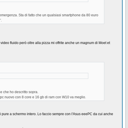
di emergenza. Sta di fatto che un qualsiasi smartphone da 80 euro
'.
video fluido però oltre alla pizza mi offrite anche un magnum di Moet et
le che ho descritto sopra.
il pc nuovo con 8 core e 16 gb di ram con W10 va meglio.
o vedi pure a schermo intero. Lo faccio sempre con l'Asus eeePC da cui anche