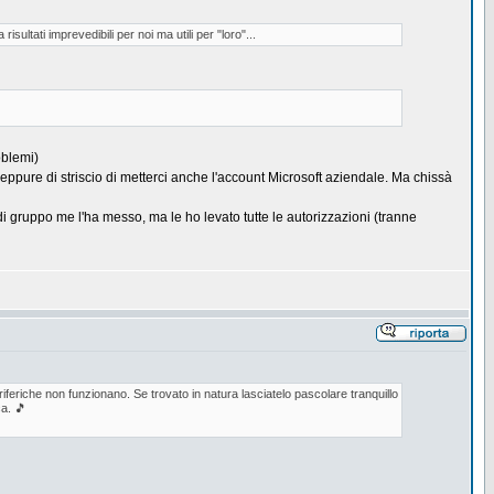
ltati imprevedibili per noi ma utili per "loro"...
oblemi)
ppure di striscio di metterci anche l'account Microsoft aziendale. Ma chissà
i gruppo me l'ha messo, ma le ho levato tutte le autorizzazioni (tranne
feriche non funzionano. Se trovato in natura lasciatelo pascolare tranquillo
a. 🎵