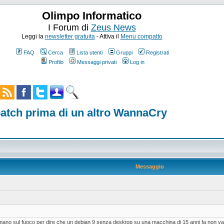
Olimpo Informatico
I Forum di
Zeus News
Leggi la
newsletter gratuita
- Attiva il
Menu compatto
FAQ
Cerca
Lista utenti
Gruppi
Registrati
Profilo
Messaggi privati
Log in
a patch prima di un altro WannaCry
Messaggio
mano sul fuoco per dire che un debian 9 senza desktop su una macchina di 15 anni fa non va