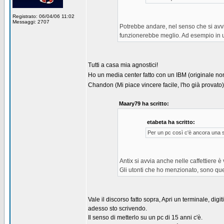
Registrato: 06/04/06 11:02
Messaggi: 2707
Potrebbe andare, nel senso che si avvia
funzionerebbe meglio. Ad esempio in un 
Tutti a casa mia agnostici!
Ho un media center fatto con un IBM (originale 
Chandon (Mi piace vincere facile, l'ho già provato
Maary79 ha scritto:
etabeta ha scritto:
Per un pc così c'è ancora una 
Antix si avvia anche nelle caffettiere 
Gli utonti che ho menzionato, sono que
Vale il discorso fatto sopra, Apri un terminale, di
adesso sto scrivendo.
Il senso di metterlo su un pc di 15 anni c'è.