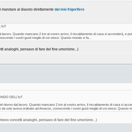
mi mandare al diavolo direttamente
dal mio frigorifero
'IoT
 lavoro. Quando mancano 2 km al vostro arrivo, il riscaldamento di casa si accenderà, e pure il 
cendo i vostri gusti meglio di voi stessi. Questo mondo vi fa...
i analoghi, pensavo di fare del fine umorismo...)
NDO DELL'IoT
 ritorno dal lavoro. Quando mancano 2 km al vostro arrivo, il riscaldamento di casa si accenderà
e da solo aveva ordinato ad Amazon, conoscendo i vostri gusti meglio di voi stessi. Questo mo
mevo concetti analoghi, pensavo di fare del fine umorismo...)