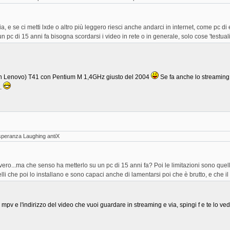
, e se ci metti lxde o altro più leggero riesci anche andarci in internet, come pc 
pc di 15 anni fa bisogna scordarsi i video in rete o in generale, solo cose 'testuali
non Lenovo) T41 con Pentium M 1,4GHz giusto del 2004
Se fa anche lo streaming 
).
speranza Laughing antiX
è vero...ma che senso ha metterlo su un pc di 15 anni fa? Poi le limitazioni sono quel
lli che poi lo installano e sono capaci anche di lamentarsi poi che è brutto, e che 
giti mpv e l'indirizzo del video che vuoi guardare in streaming e via, spingi f e te l