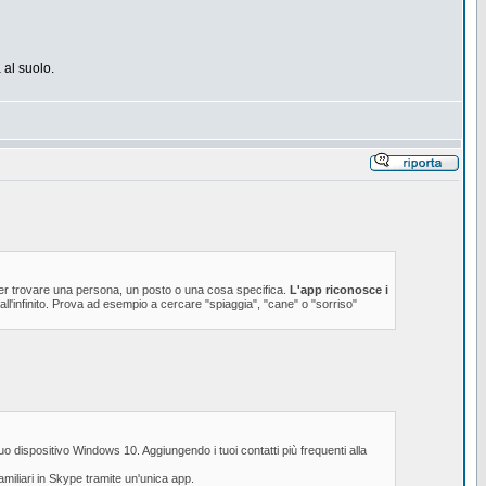
 al suolo.
ca per trovare una persona, un posto o una cosa specifica.
L'app riconosce i
ll'infinito. Prova ad esempio a cercare "spiaggia", "cane" o "sorriso"
 tuo dispositivo Windows 10. Aggiungendo i tuoi contatti più frequenti alla
amiliari in Skype tramite un'unica app.