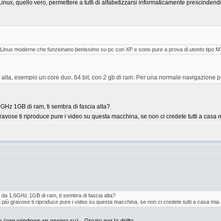
U/Linux, quello vero, permettere a tutti di alfabetizzarsi informaticamente prescinde
/Linux moderne che funzionano benissimo su pc con XP e sono pure a prova di utonto tipo M
cia alta, esempio un core duo, 64 bit, con 2 gb di ram. Per una normale navigazione 
Hz 1GB di ram, ti sembra di fascia alta?
ravose ti riproduce pure i video su questa macchina, se non ci credete tutti a casa 
da 1,6GHz 1GB di ram, ti sembra di fascia alta?
 più gravose ti riproduce pure i video su questa macchina, se non ci credete tutti a casa mia.