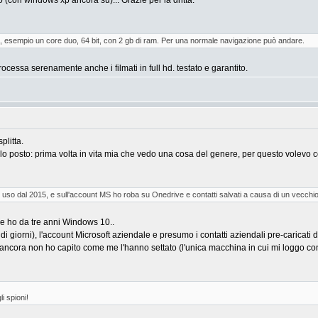
o (con windows xp ancora su)... Grazie per la dritta.
lta, esempio un core duo, 64 bit, con 2 gb di ram. Per una normale navigazione può andare.
rocessa serenamente anche i filmati in full hd. testato e garantito.
plitta.
lo posto: prima volta in vita mia che vedo una cosa del genere, per questo volevo c
lo uso dal 2015, e sull'account MS ho roba su Onedrive e contatti salvati a causa di un vecchi
le ho da tre anni Windows 10..
giorni), l'account Microsoft aziendale e presumo i contatti aziendali pre-caricati di
cora non ho capito come me l'hanno settato (l'unica macchina in cui mi loggo con p
i spioni!