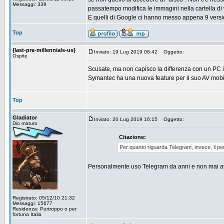
Messaggi: 339
passatempo modifica le immagini nella cartella di
E quelli di Google ci hanno messo appena 9 versi
Top
{last-pre-millennials-us}
Inviato: 19 Lug 2019 08:42
Oggetto:
Ospite
Scusate, ma non capisco la differenza con un PC in
Symantec ha una nuova feature per il suo AV mob
Top
Gladiator
Inviato: 20 Lug 2019 16:15
Oggetto:
Dio maturo
Citazione:
Per quanto riguarda Telegram, invece, il pe
Personalmente uso Telegram da anni e non mai avut
Registrato: 05/12/10 21:32
Messaggi: 15677
Residenza: Purtroppo o per
fortuna Italia