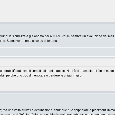
quindi la sicurezza è già andata per altri lidi. Poi mi sembra un evoluzione del mail
ale. Siamo veramente al colpo di fortuna.
erabilità dato che il compito di quelle applicazioni è di trasmettere i file in modo 
abili perché uno può dimenticare o perdere le chiavi in giro!
iano; ma una volta arrivati a destinazione, chiunque può spippolare a piacimenti i
sun bisogno di "infettare" niente con chissà quale rocambolesco escamotage tecnic