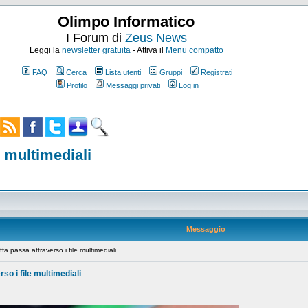
Olimpo Informatico
I Forum di
Zeus News
Leggi la
newsletter gratuita
- Attiva il
Menu compatto
FAQ
Cerca
Lista utenti
Gruppi
Registrati
Profilo
Messaggi privati
Log in
e multimediali
Messaggio
 passa attraverso i file multimediali
so i file multimediali