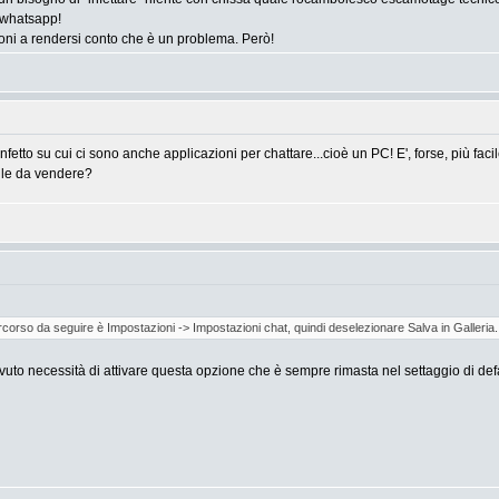
 whatsapp!
oni a rendersi conto che è un problema. Però!
fetto su cui ci sono anche applicazioni per chattare...cioè un PC! E', forse, più f
ile da vendere?
rcorso da seguire è Impostazioni -> Impostazioni chat, quindi deselezionare Salva in Galleria.
o necessità di attivare questa opzione che è sempre rimasta nel settaggio di defau