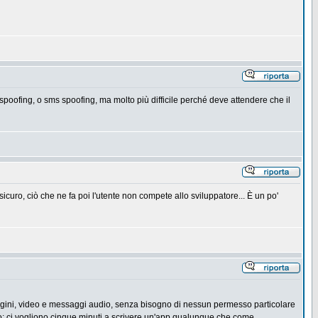
 spoofing, o sms spoofing, ma molto più difficile perché deve attendere che il
sicuro, ciò che ne fa poi l'utente non compete allo sviluppatore... È un po'
mmagini, video e messaggi audio, senza bisogno di nessun permesso particolare
o: ci vogliono cinque minuti a scrivere un'app qualunque che come