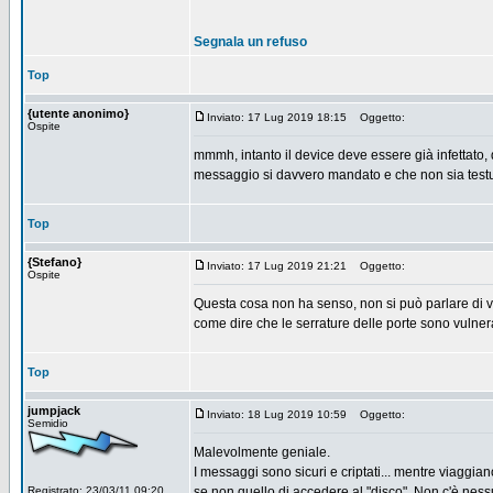
Segnala un refuso
Top
{utente anonimo}
Inviato: 17 Lug 2019 18:15
Oggetto:
Ospite
mmmh, intanto il device deve essere già infettato, 
messaggio si davvero mandato e che non sia testu
Top
{Stefano}
Inviato: 17 Lug 2019 21:21
Oggetto:
Ospite
Questa cosa non ha senso, non si può parlare di vuln
come dire che le serrature delle porte sono vulner
Top
jumpjack
Inviato: 18 Lug 2019 10:59
Oggetto:
Semidio
Malevolmente geniale.
I messaggi sono sicuri e criptati... mentre viagg
Registrato: 23/03/11 09:20
se non quello di accedere al "disco". Non c'è nes