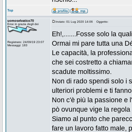
Top
uomoselvatico70
Inviato: 01 Lug 2020 14:06
Oggetto:
Eroe in grazia degli dei
Eh!,.......Fosse solo la qua
Ormai mi pare tutta una Déb
Registrato: 24/09/19 23:07
Messaggi: 183
Le capacità, la professional
che sei costretto a chiama
scadute moltissimo.
Non di rado spendi solo i so
ulteriori problemi e ti fan
Non c'è più la passione e l
pò ovunque vige la regola 
Siamo al punto che parecch
fare un lavoro fatto male, 