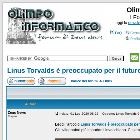
Oli
I F
Leggi la
newslet
FAQ
Cerca
Profilo
Linus Torvalds è preoccupato per il futur
Indice del forum
->
Linux
Autore
Zeus News
Inviato: 01 Lug 2020 08:22
Oggetto: Linus Torvalds è p
Ospite
Leggi l'articolo
Linus Torvalds è preoccupato per i
Gli sviluppatori più importanti invecchiano. Ci sa