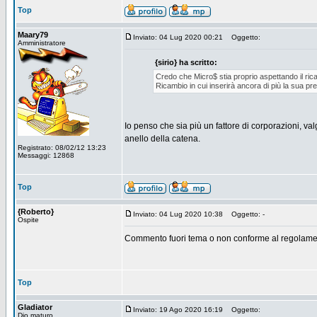
Top
Maary79
Inviato: 04 Lug 2020 00:21
Oggetto:
Amministratore
{sirio} ha scritto:
Credo che Micro$ stia proprio aspettando il rica
Ricambio in cui inserirà ancora di più la sua pr
Io penso che sia più un fattore di corporazioni, va
anello della catena.
Registrato: 08/02/12 13:23
Messaggi: 12868
Top
{Roberto}
Inviato: 04 Lug 2020 10:38
Oggetto: -
Ospite
Commento fuori tema o non conforme al regolamen
Top
Gladiator
Inviato: 19 Ago 2020 16:19
Oggetto:
Dio maturo