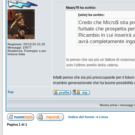
Maary79 ha scritto:
{sirio} ha scritto:
Credo che Micro$ stia pro
furbate che prospetta per
Ricambio in cui inserirà 
avrà completamente ingoia
Registrato: 05/12/10 21:32
Messaggi: 15677
Residenza: Purtroppo o per
fortuna Italia
Io penso che sia più un fattore di corpora
solo l'ultimo anello della catena.
Infatti penso che sia più preoccupante per il futuro
ricambio generazionale che ha buone possibilità d
Top
Mostra prima i messaggi 
Indice del forum
->
Linux
Pagina
1
di
1