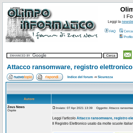
Oli
I F
Leggi la
newslet
FAQ
Cerca
Profilo
Attacco ransomware, registro elettronico 
Indice del forum
->
Sicurezza
Autore
Zeus News
Inviato: 07 Apr 2021 13:39
Oggetto: Attacco ransomware,
Ospite
Leggi l'articolo
Attacco ransomware, registro elet
Il Registro Elettronico usato da molte scuole italian