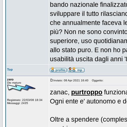
bando nazionale finalizzat
sviluppare il tutto rilascia
che annualmente faceva le 
più? Non ne sono convinto,
superiore, uso quotidianame
allo stato puro. E non ho p
usabilità uscita dagli anni '
Top
zero
Inviato: 08 Apr 2021 16:40
Oggetto:
Dio maturo
zanac,
purtroppo
funziona 
Ogni ente e' autonomo e d
Registrato: 22/03/08 18:34
Messaggi: 2435
Oltre a spendere (compless