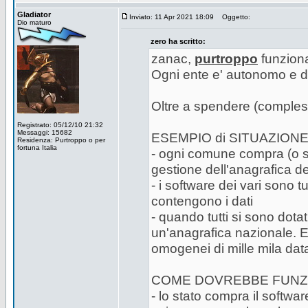
Gladiator
Inviato: 11 Apr 2021 18:09
Oggetto:
Dio maturo
zero ha scritto:
zanac,
purtroppo
funziona 
Ogni ente e' autonomo e d
Oltre a spendere (compless
Registrato: 05/12/10 21:32
Messaggi: 15682
ESEMPIO di SITUAZION
Residenza: Purtroppo o per
fortuna Italia
- ogni comune compra (o si
gestione dell'anagrafica dei
- i software dei vari sono t
contengono i dati
- quando tutti si sono dota
un'anagrafica nazionale. E 
omogenei di mille mila da
COME DOVREBBE FUNZ
- lo stato compra il softwa