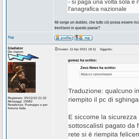
- si paga una volta sola e 
l'anagrafica nazionale
Mi sorge un dubbio, che tutto ciò possa essere rico
trent'anni in questo paese?
Top
Gladiator
Inviato: 11 Apr 2021 18:11
Oggetto:
Dio maturo
gomez ha scritto:
Zeus News ha scritto:
Attacco ransomware
Traduzione: qualcuno in 
riempito il pc di sghinga
Registrato: 05/12/10 21:32
Messaggi: 15682
Residenza: Purtroppo o per
fortuna Italia
E siccome la sicurezza d
sottoscalisti pagato da 
rete si è riempita felic