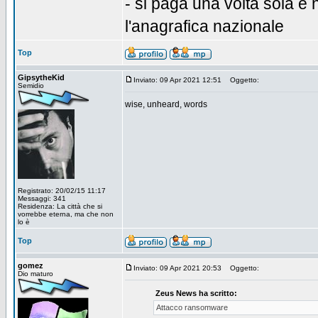
- si paga una volta sola e 
l'anagrafica nazionale
Top
GipsytheKid
Inviato: 09 Apr 2021 12:51
Oggetto:
Semidio
wise, unheard, words
Registrato: 20/02/15 11:17
Messaggi: 341
Residenza: La città che si
vorrebbe eterna, ma che non
lo è
Top
gomez
Inviato: 09 Apr 2021 20:53
Oggetto:
Dio maturo
Zeus News ha scritto:
Attacco ransomware