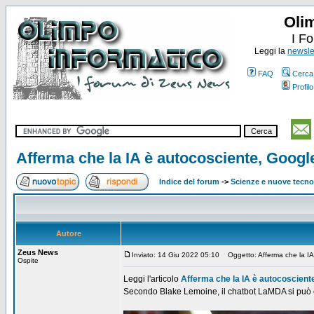
Oli
I F
Leggi la
newslet
FAQ
Cerca
Profilo
Afferma che la IA è autocosciente, Googl
Indice del forum
->
Scienze e nuove tecno
Autore
Zeus News
Inviato: 14 Giu 2022 05:10
Oggetto: Afferma che la IA
Ospite
Leggi l'articolo
Afferma che la IA è autocoscient
Secondo Blake Lemoine, il chatbot LaMDA si può con