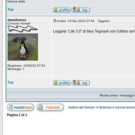
fortuna Italia
Top
davedomus
Inviato: 19 Giu 2022 07:54
Oggetto:
Comune mortale
Leggete "Life 3.0" di Max Tegmark non l'ultimo arriv
Registrato: 19/06/22 07:52
Messaggi: 1
Top
Mostra prima i messaggi 
Indice del forum
->
Scienze e nuove tecno
Pagina
1
di
1