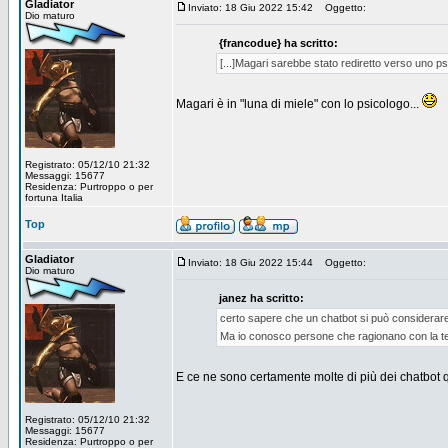
Gladiator
Inviato: 18 Giu 2022 15:42
Oggetto:
Dio maturo
{francodue} ha scritto:
[...]Magari sarebbe stato rediretto verso uno p
Magari è in "luna di miele" con lo psicologo...
Registrato: 05/12/10 21:32
Messaggi: 15677
Residenza: Purtroppo o per
fortuna Italia
Top
Gladiator
Inviato: 18 Giu 2022 15:44
Oggetto:
Dio maturo
janez ha scritto:
certo sapere che un chatbot si può considera
Ma io conosco persone che ragionano con la te
E ce ne sono certamente molte di più dei chatbot q
Registrato: 05/12/10 21:32
Messaggi: 15677
Residenza: Purtroppo o per