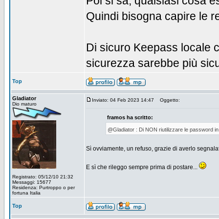
Poi si sa, qualsiasi cosa 
Quindi bisogna capire le re
Di sicuro Keepass locale 
sicurezza sarebbe più sicur
Top
Gladiator
Inviato: 04 Feb 2023 14:47
Oggetto:
Dio maturo
framos ha scritto:
@Gladiator : Di NON riutilizzare le password in 
Sì ovviamente, un refuso, grazie di averlo segnala
E sì che rileggo sempre prima di postare...
Registrato: 05/12/10 21:32
Messaggi: 15677
Residenza: Purtroppo o per
fortuna Italia
Top