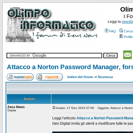
Oli
I F
Leggi la
newslet
FAQ
Cerca
Profilo
Attacco a Norton Password Manager, for
Indice del forum
->
Sicurezza
Autore
Zeus News
Inviato: 17 Gen 2023 07:00
Oggetto: Attacco a Norton
Ospite
Leggi l'articolo
Attacco a Norton Password Manag
Gen Digital invita gli utenti a modificare tutte le p