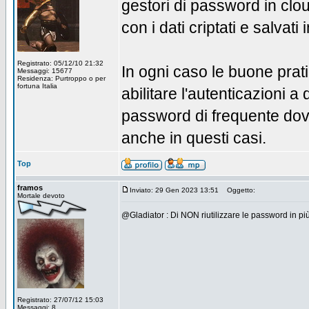
gestori di password in clo
con i dati criptati e salvati 
Registrato: 05/12/10 21:32
In ogni caso le buone pratic
Messaggi: 15677
Residenza: Purtroppo o per
fortuna Italia
abilitare l'autenticazioni a
password di frequente dov
anche in questi casi.
Top
framos
Inviato: 29 Gen 2023 13:51
Oggetto:
Mortale devoto
@Gladiator : Di NON riutilizzare le password in più 
Registrato: 27/07/12 15:03
Messaggi: 8