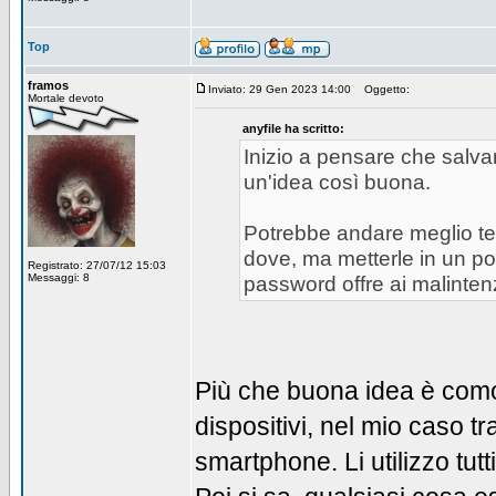
Top
framos
Inviato: 29 Gen 2023 14:00
Oggetto:
Mortale devoto
anyfile ha scritto:
Inizio a pensare che salva
un'idea così buona.
Potrebbe andare meglio te
dove, ma metterle in un po
Registrato: 27/07/12 15:03
Messaggi: 8
password offre ai malinten
Più che buona idea è comodo
dispositivi, nel mio caso tr
smartphone. Li utilizzo tut