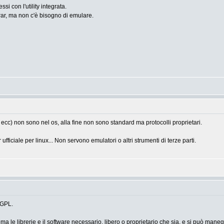
si con l'utility integrata.
rar, ma non c'è bisogno di emulare.
, ecc) non sono nel os, alla fine non sono standard ma protocolli proprietari.
fficiale per linux... Non servono emulatori o altri strumenti di terze parti.
 LGPL.
le librerie e il software necessario, libero o proprietario che sia, e si può manegg