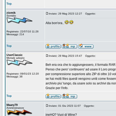
Top
ziomik
Inviato: 29 Mag 2023 12:27
Oggetto:
Semidio
Alla bon'ora..
Registrato: 22/07/10 11:26
Messaggi: 214
Top
UserClassic
Inviato: 29 Mag 2023 15:47
Oggetto:
Mortale adepto
Beh era ora che lo aggiungessero, il formato RAR e'
Penso che pero' continuero' ad usare il Loro prog
Registrato: 09/01/23 12:20
per compressione superiore allo ZIP di oltre 10 vol
Messaggi: 38
se hai molti files questi vengono uniti come fosser
archivio piu' lungo, da usare solo su archivi da no
Grazie per l'info.
Top
Maary79
Inviato: 01 Giu 2023 11:07
Oggetto:
Amministratore
ineHQ? Vuoi di Wine?