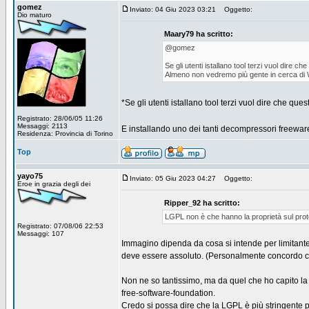
gomez
Inviato: 04 Giu 2023 03:21
Oggetto:
Dio maturo
Maary79 ha scritto:
@gomez
Se gli utenti istallano tool terzi vuol dire ch
Almeno non vedremo più gente in cerca di
*Se gli utenti istallano tool terzi vuol dire che qu
Registrato: 28/06/05 11:26
Messaggi: 2113
E installando uno dei tanti decompressori freeware
Residenza: Provincia di Torino
Top
yayo75
Inviato: 05 Giu 2023 04:27
Oggetto:
Eroe in grazia degli dei
Ripper_92 ha scritto:
LGPL non è che hanno la proprietà sul proto
Registrato: 07/08/06 22:53
Messaggi: 107
Immagino dipenda da cosa si intende per limitante (o 
deve essere assoluto. (Personalmente concordo c
Non ne so tantissimo, ma da quel che ho capito la 
free-software-foundation.
Credo si possa dire che la LGPL è più stringente