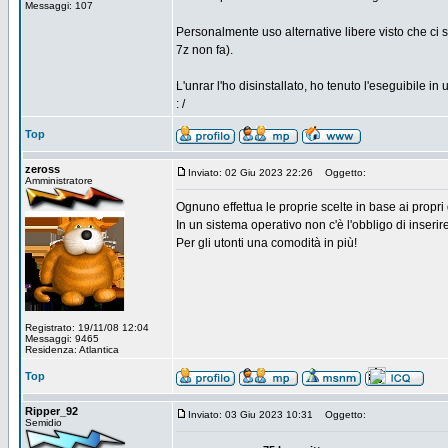
Messaggi: 107
Personalmente uso alternative libere visto che ci s
7z non fa).
L'unrar l'ho disinstallato, ho tenuto l'eseguibile in 
: /
Top
zeross
Inviato: 02 Giu 2023 22:26
Oggetto:
Amministratore
Ognuno effettua le proprie scelte in base ai propri 
In un sistema operativo non c'è l'obbligo di inseri
Per gli utonti una comodità in più!
Registrato: 19/11/08 12:04
Messaggi: 9465
Residenza: Atlantica
Top
Ripper_92
Inviato: 03 Giu 2023 10:31
Oggetto:
Semidio