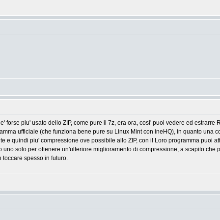
 forse piu' usato dello ZIP, come pure il 7z, era ora, cosi' puoi vedere ed estrarre
ramma ufficiale (che funziona bene pure su Linux Mint con ineHQ), in quanto una c
te e quindi piu' compressione ove possibile allo ZIP, con il Loro programma puoi att
o uno solo per ottenere un'ulteriore miglioramento di compressione, a scapito che pe
n toccare spesso in futuro.