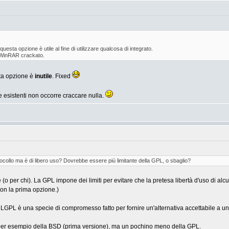
e questa opzione è utile al fine di utilizzare qualcosa di integrato.
 WinRAR crackato.
esta opzione è
inutile
. Fixed
 esistenti non occorre craccare nulla.
collo ma è di libero uso? Dovrebbe essere più limitante della GPL, o sbaglio?
per chi). La GPL impone dei limiti per evitare che la pretesa libertà d'uso di alcuni d
on la prima opzione.)
LGPL è una specie di compromesso fatto per fornire un'alternativa accettabile a un
 per esempio della BSD (prima versione), ma un pochino meno della GPL.