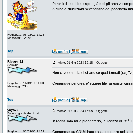
Perché di suo Linux apre già tutti gli archivi compres
Alcune distribuzioni necessitano del pacchetto un
Registrato: 08/02/12 13:23
Messaggi: 12868
Top
Ripper_92
Inviato: 01 Giu 2023 12:18
Oggetto:
Semidio
Non ci vedo nulla di strano se quei formati (rar, 7z
Registrato: 11/09/09 11:03
Comunque per creare/leggere file rar esiste winrar u
Messaggi: 236
Top
yayo75
Inviato: 01 Giu 2023 15:05
Oggetto:
Eroe in grazia degli dei
In realtà solo rar è proprietario, la licenza di 7z è
Registrato: 07/08/06 22:53
Comunque su GNU/Linux basta integrare nel sistema 