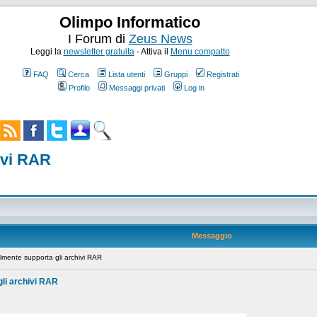
Olimpo Informatico
I Forum di
Zeus News
Leggi la
newsletter gratuita
- Attiva il
Menu compatto
FAQ
Cerca
Lista utenti
Gruppi
Registrati
Profilo
Messaggi privati
Log in
ivi RAR
Messaggio
mente supporta gli archivi RAR
li archivi RAR