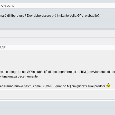
di 7z è LGPL.
ma è di libero uso? Dovrebbe essere più limitante della GPL, o sbaglio?
i RAR
gno... e integrare nel SO la capacità di decomprimere gli archivi (e ovviamente di d
che funzionava decentemente.
chiederanno nuove patch, come SEMPRE quando M$ "migliora" i suoi prodotti.