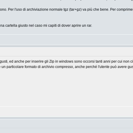
ono. Per l'uso di archiviazione normale tgz (tar+gz) va più che bene. Per comprimere
una cartella giusto nel caso mi capiti di dover aprire un rar.
gusti, ed anche per inserire gli Zip in windows sono occorsi tanti anni per cui non ci
re un particolare formato di archivio compresso, anche perché l'utente può avere gusti