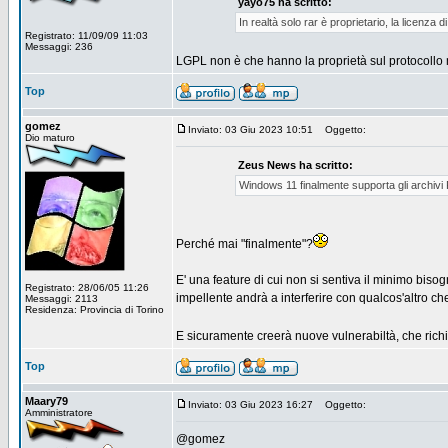
yayo75 ha scritto:
In realtà solo rar è proprietario, la licenza 
Registrato: 11/09/09 11:03
Messaggi: 236
LGPL non è che hanno la proprietà sul protocollo 
Top
gomez
Inviato: 03 Giu 2023 10:51
Oggetto:
Dio maturo
Zeus News ha scritto:
Windows 11 finalmente supporta gli archiv
Perché mai "finalmente"?
E' una feature di cui non si sentiva il minimo biso
Registrato: 28/06/05 11:26
impellente andrà a interferire con qualcos'altro 
Messaggi: 2113
Residenza: Provincia di Torino
E sicuramente creerà nuove vulnerabiltà, che ri
Top
Maary79
Inviato: 03 Giu 2023 16:27
Oggetto:
Amministratore
@gomez