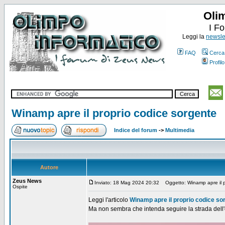
Oli
I F
Leggi la
newslet
FAQ
Cerca
Profilo
Winamp apre il proprio codice sorgente
Indice del forum
->
Multimedia
Autore
Zeus News
Inviato: 18 Mag 2024 20:32
Oggetto: Winamp apre il p
Ospite
Leggi l'articolo
Winamp apre il proprio codice so
Ma non sembra che intenda seguire la strada dell