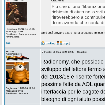
Citazione:
Più che di una "liberazione
richiesta di aiuto nello svi
ritroverebbero a contribuire
di un'azienda che conta di f
Registrato: 05/12/10 21:32
Messaggi: 15681
Se è così provano a fare i furbi sfruttando l'effe
Residenza: Purtroppo o per
fortuna Italia
Top
zeross
Inviato: 28 Mag 2024 12:38
Oggetto:
Amministratore
Radionomy, che possiede W
sviluppo del lettore fermo
del 2013/18 e risente fort
pessime fatte da AOL quan
Registrato: 19/11/08 12:04
interfaccia per le cagate 
Messaggi: 9465
Residenza: Atlantica
bisogno di ogni aiuto possi