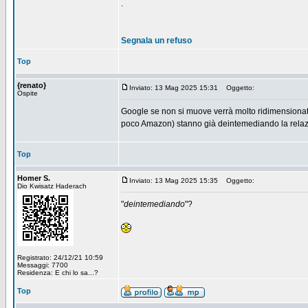
.
Segnala un refuso
Top
{renato}
Inviato: 13 Mag 2025 15:31
Oggetto:
Ospite
Google se non si muove verrà molto ridimensionata
poco Amazon) stanno già deintemediando la relazio
Top
Homer S.
Inviato: 13 Mag 2025 15:35
Oggetto:
Dio Kwisatz Haderach
"
deintemediando
"?
Registrato: 24/12/21 10:59
Messaggi: 7700
Residenza: E chi lo sa...?
Top