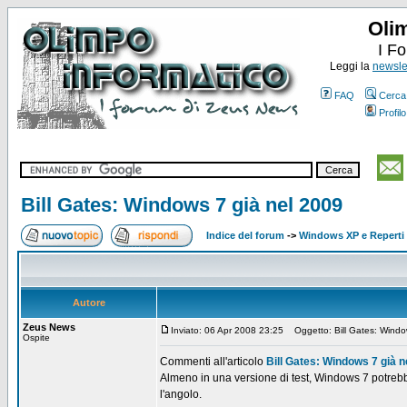
Oli
I F
Leggi la
newslet
FAQ
Cerca
Profilo
Bill Gates: Windows 7 già nel 2009
Indice del forum
->
Windows XP e Reperti 
Autore
Zeus News
Inviato: 06 Apr 2008 23:25
Oggetto: Bill Gates: Windo
Ospite
Commenti all'articolo
Bill Gates: Windows 7 già n
Almeno in una versione di test, Windows 7 potrebbe
l'angolo.