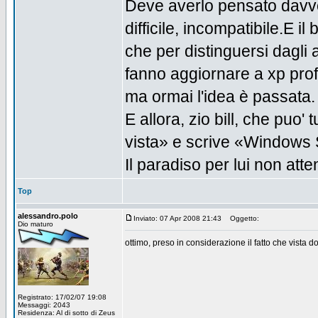
Deve averlo pensato davvero
difficile, incompatibile.E i
che per distinguersi dagli a
fanno aggiornare a xp pro
ma ormai l'idea è passata.
E allora, zio bill, che puo' 
vista» e scrive «Windows
Il paradiso per lui non atte
Top
alessandro.polo
Inviato: 07 Apr 2008 21:43
Oggetto:
Dio maturo
ottimo, preso in considerazione il fatto che vist
Registrato: 17/02/07 19:08
Messaggi: 2043
Residenza: Al di sotto di Zeus