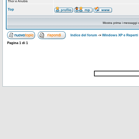
Thor e Anubis
Top
Mostra prima i messaggi 
Indice del forum
->
Windows XP e Reperti 
Pagina
1
di
1