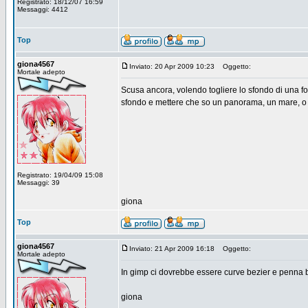
Registrato: 18/12/07 16:59
Messaggi: 4412
Top
giona4567
Inviato: 20 Apr 2009 10:23
Oggetto:
Mortale adepto
Scusa ancora, volendo togliere lo sfondo di una fo
sfondo e mettere che so un panorama, un mare, o 
Registrato: 19/04/09 15:08
Messaggi: 39
giona
Top
giona4567
Inviato: 21 Apr 2009 16:18
Oggetto:
Mortale adepto
In gimp ci dovrebbe essere curve bezier e penna b
giona