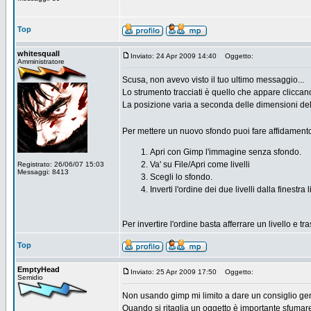
Top
whitesquall
Inviato: 24 Apr 2009 14:40
Oggetto:
Amministratore
Scusa, non avevo visto il tuo ultimo messaggio...
Lo strumento tracciati è quello che appare cliccan
La posizione varia a seconda delle dimensioni della
Per mettere un nuovo sfondo puoi fare affidamento 
Apri con Gimp l'immagine senza sfondo.
Va' su File/Apri come livelli
Registrato: 26/06/07 15:03
Messaggi: 8413
Scegli lo sfondo.
Inverti l'ordine dei due livelli dalla finestra 
Per invertire l'ordine basta afferrare un livello e t
Top
EmptyHead
Inviato: 25 Apr 2009 17:50
Oggetto:
Semidio
Non usando gimp mi limito a dare un consiglio gene
Quando si ritaglia un oggetto è importante sfumare l