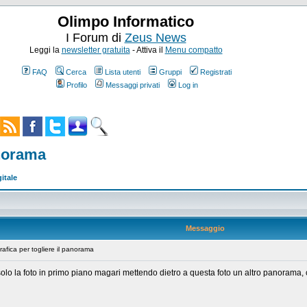
Olimpo Informatico
I Forum di
Zeus News
Leggi la
newsletter gratuita
- Attiva il
Menu compatto
FAQ
Cerca
Lista utenti
Gruppi
Registrati
Profilo
Messaggi privati
Log in
anorama
gitale
Messaggio
fica per togliere il panorama
re solo la foto in primo piano magari mettendo dietro a questa foto un altro panora