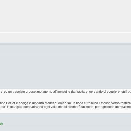
eo un tracciato grossolano attorno all'immagine da ritagliare, cercando di scegliere tutti i p
penna Bezier e scelgo la modalità Modifica; clicco su un nodo e trascino il mouse verso l'es
ivate" le maniglie, compariranno ogni volta che si cliccherà sul nodo; per ogni nodo compaiono 
web