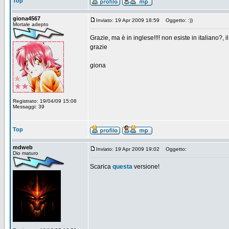
Top
giona4567
Inviato: 19 Apr 2009 18:59
Oggetto: :))
Mortale adepto
Grazie, ma è in inglese!!!! non esiste in italiano?,
grazie
giona
Registrato: 19/04/09 15:08
Messaggi: 39
Top
mdweb
Inviato: 19 Apr 2009 19:02
Oggetto:
Dio maturo
Scarica
questa
versione!