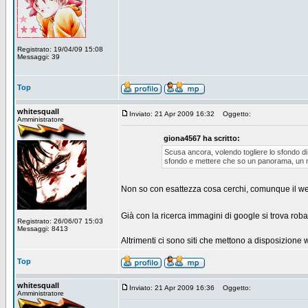
Registrato: 19/04/09 15:08
Messaggi: 39
Top
whitesquall
Inviato: 21 Apr 2009 16:32
Oggetto:
Amministratore
giona4567 ha scritto:
Scusa ancora, volendo togliere lo sfondo di
sfondo e mettere che so un panorama, un ma
Non so con esattezza cosa cerchi, comunque il we
Già con la ricerca immagini di google si trova rob
Registrato: 26/06/07 15:03
Messaggi: 8413
Altrimenti ci sono siti che mettono a disposizione 
Top
whitesquall
Inviato: 21 Apr 2009 16:36
Oggetto:
Amministratore