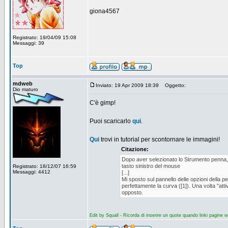
giona4567
Registrato: 19/04/09 15:08
Messaggi: 39
Top
mdweb
Inviato: 19 Apr 2009 18:39
Oggetto:
Dio maturo
C'è gimp!
Puoi scaricarlo
qui
.
Qui
trovi in tutorial per scontornare le immagini!
Citazione:
Dopo aver selezionato lo Strumento penna, cr
tasto sinistro del mouse
Registrato: 18/12/07 16:59
Messaggi: 4412
[...]
Mi sposto sul pannello delle opzioni della 
perfettamente la curva ([1]). Una volta "att
opposto.
Edit by Squall - Ricorda di inserire un quote quando linki pagine 