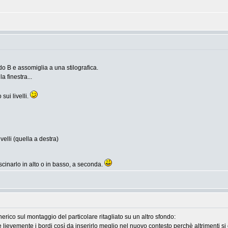
do B e assomiglia a una stilografica.
 finestra...
sui livelli.
livelli (quella a destra)
rascinarlo in alto o in basso, a seconda.
rico sul montaggio del particolare ritagliato su un altro sfondo:
ievemente i bordi così da inserirlo meglio nel nuovo contesto perchè altrimenti si cre