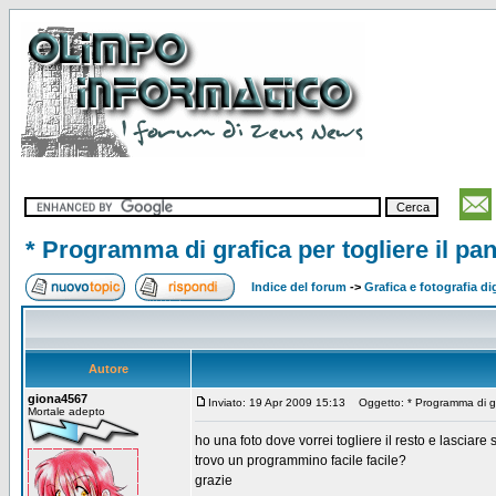
* Programma di grafica per togliere il p
Indice del forum
->
Grafica e fotografia di
Autore
giona4567
Inviato: 19 Apr 2009 15:13
Oggetto: * Programma di gra
Mortale adepto
ho una foto dove vorrei togliere il resto e lascia
trovo un programmino facile facile?
grazie