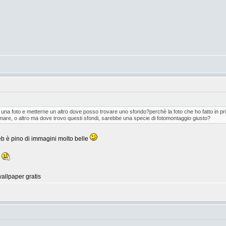
 una foto e metterne un altro dove posso trovare uno sfondo?perchè la foto che ho fatto in pri
re, o altro ma dove trovo questi sfondi, sarebbe una specie di fotomontaggio giusto?
b è pino di immagini molto belle
a
wallpaper gratis