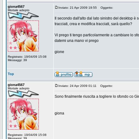
giona4567
Inviato: 21 Apr 2009 19:55
Oggetto:
Mortale adepto
Il secondo dall'alto dal lato sinistro del desktop 
tracciati, crea e modifica tracciati, sarà quello?
Vi prego ti tengo particolarmente a cambiare lo sfo
datemi una mano vi prego
gione
Registrato: 19/04/09 15:08
Messaggi: 39
Top
giona4567
Inviato: 24 Apr 2009 01:11
Oggetto:
Mortale adepto
Sono finalmente riuscita a togliere lo sfondo co G
giona
Registrato: 19/04/09 15:08
Messaggi: 39