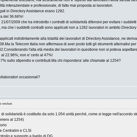
 ampiamente discutere, ma sicuramente non e' dipeso dai lavoratori.Nella stessa ra
lità interaziendale e professionale, di fatto mai proposta ai lavoratori.
gati in Directory Assistance erano 1282.
ra del 36.66%!
21/07/2009 che ha introdotto i contratti di solidarietà difensivi per evitare i suddet
 ma che i suddetti contratti sono applicati non a 1282 lavoratori in ambito Director
i applicati indistintamente alla totalità dei lavoratori di Directory Assistance, ne de
08.Ma la Telecom Italia non affermava di aver posto tutti gli strumenti alternativi p
.Considerando l'alta età media dei lavoratori in questione non si poteva aspettare
 al 22.96%; non e' certo al 47%!
47% sullo stipendio e contributi.Ma chi rispondera' alle chiamate al 1254?
collaboratori occasionali?
 esclusi
tti di solidarietà è costituito da solo 1.054 unità perché, come si legge nell'accordo 
numero al 1254)
torio
 e Centralini e CLSI
trollo e supporto a livello di DG.