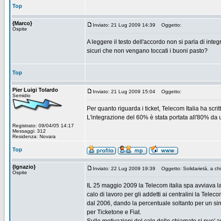
Top
{Marco}
Inviato: 21 Lug 2009 14:39
Oggetto:
Ospite
A leggere il testo dell'accordo non si parla di int
sicuri che non vengano toccati i buoni pasto?
Top
Pier Luigi Tolardo
Inviato: 21 Lug 2009 15:04
Oggetto:
Semidio
Per quanto riguarda i ticket, Telecom Italia ha scrit
L'integrazione del 60% è stata portata all'80% da u
Registrato: 09/04/05 14:17
Messaggi: 312
Residenza: Novara
Top
{Ignazio}
Inviato: 22 Lug 2009 19:39
Oggetto: Solidarietà, a ch
Ospite
IL 25 maggio 2009 la Telecom italia spa avviava la
calo di lavoro per gli addetti ai centralini la Tele
dal 2006, dando la percentuale soltanto per un si
per Ticketone e Fiat.