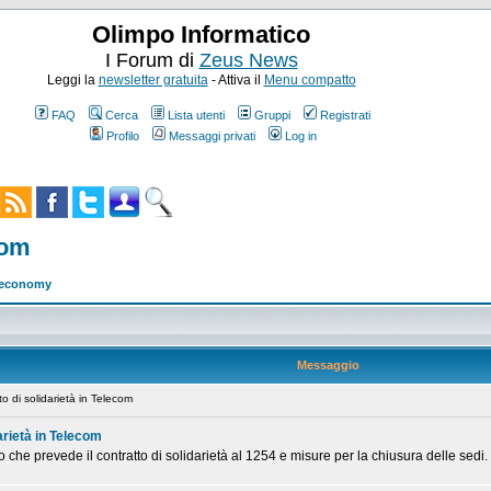
Olimpo Informatico
I Forum di
Zeus News
Leggi la
newsletter gratuita
- Attiva il
Menu compatto
FAQ
Cerca
Lista utenti
Gruppi
Registrati
Profilo
Messaggi privati
Log in
com
w economy
Messaggio
o di solidarietà in Telecom
darietà in Telecom
do che prevede il contratto di solidarietà al 1254 e misure per la chiusura delle sedi.