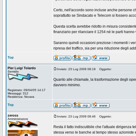
Certo, nell'accordo sono incluse anche persone ch
soprattutto se Sindacato e Telecom si fossero acco
Questa scelta avrebbe ridotto in misura consistent
finanziario per rilanciare il 1254 nè le parti hanno
Saranno quindi occasioni preziose i momenti i veri
ripresa del traffico, sia per una riduzione degli add
Top
Pier Luigi Tolardo
Inviato: 23 Lug 2009 08:19
Oggetto:
Semidio
Quanto alle chiamate, la trasformazione degli opera
davvero minimo.
Registrato: 09/04/05 14:17
Messaggi: 312
Residenza: Novara
Top
zeross
Inviato: 23 Lug 2009 08:46
Oggetto:
Amministratore
Resta il fatto indiscutibile che l'attuale dirigenza 
stessa verso le banche al tempo stesso azioniste e c