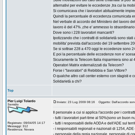
Sulle motivazioni del calo delle chiamate si puo'
alternativi per evitare le eccedenze ,tra cui la mobi
Si comunicava che i lavoratori abitualmente impie
Quindi la percentuale di eccedenza comunicata e
Nel verbale di accordo del Ministero del lavoro del 
lavoro è del 47% ,che e' ammesso lo straordinario,
Dove sono i 228 lavoratori mancanti?
Ipotizzando che i contratti di solidarietà sono stat
mobilita' prevista dall'accordo del 19 settembre 20
Se si sottrae 228 a 470 oggi le eccedenze sono 242
E poi la percentuale delle eccedenze non e' scesa
Sicuramente la Telecom Italia risparmiera sino al 
Operatori Matrix esternalizzati da Telecom?
Forse i "lavoratori" di Rebibbia e San Vittore?
O qualche altro call center esterno con stagisti e 
Solidarietà a chi?
Top
Pier Luigi Tolardo
Inviato: 23 Lug 2009 08:16
Oggetto: Dall'accordo sono
Semidio
Il personale a cui si applica l'accordo per i contra
- tutti i lavoratori part-time al 50%(sono un buon 
Registrato: 09/04/05 14:17
- tutti i responsabili delle AODA e dell'ADE sul terri
Messaggi: 312
- i responsabili regionali e nazionali di 1254, ADE
Residenza: Novara
- personale della regia nazionale, personale di con