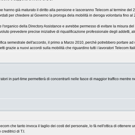
e hanno già maturato il diritto alla pensione e lasceranno Telecom al termine del 
rdati per chiedere al Governo la proroga dela mobilità in deroga volontaria fino al 
e l'organico della Directory Assistance e avrebbe permesso di evitare la misura del 
 voluto prevedere precise iniziative di riqualificazione professionale degli addetti, 
fica semestrale dell'accordo, il primo a Marzo 2010, perchè potrebbero portare ad u
etti grazie a nuovi accordi sulla mobilità che riguardino tutti i lavoratori Telecom Ital
tori in part-time permetterà di concentrarli nelle fasce di maggior traffico mentre 
telecom che tanto invoca il taglio dei costi del personale, lo fà nell'ottica di ottenere
reditrici di T.I.