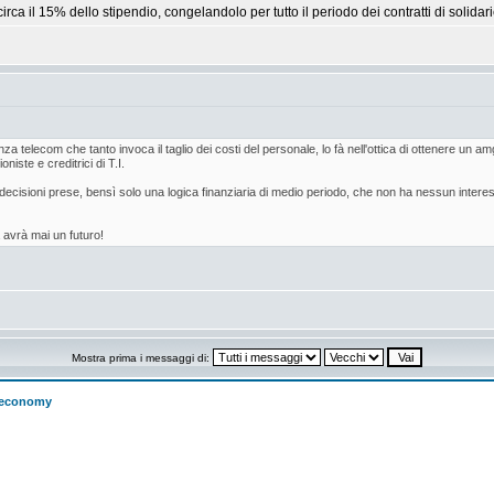
 circa il 15% dello stipendio, congelandolo per tutto il periodo dei contratti di solidari
genza telecom che tanto invoca il taglio dei costi del personale, lo fà nell'ottica di ottenere un a
iste e creditrici di T.I.
e decisioni prese, bensì solo una logica finanziaria di medio periodo, che non ha nessun intere
avrà mai un futuro!
Mostra prima i messaggi di:
w economy