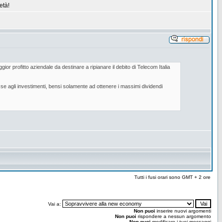
età!
mggior profitto aziendale da destinare a ripianare il debito di Telecom Italia
sse agli investimenti, bensi solamente ad ottenere i massimi dividendi
Tutti i fusi orari sono GMT + 2 ore
Vai a:
Non puoi
inserire nuovi argomenti
Non puoi
rispondere a nessun argomento
Non puoi
modificare i tuoi messaggi