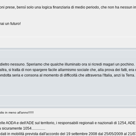
sioni prese, bensì solo una logica finanziaria di medio periodo, che non ha nessun i
ai un futuro!
 indietro nessuno. Speriamo che qualche illuminato ora si ricredi magari un pochino.
altra, si tratta di non spargere facile allarmismo sociale che, alla prova dei fatti, e
ondotta seria e consona al momento di difficoltà che attraversa l'Italia, anzi la Terra.
o in meno all'anno!!!!!!
delle AODA e dell'ADE sul territorio, i responsabili regionali e nazionali di 1254, AD
sicuramente 1054...............
dati in mobilità prevista dall'accordo del 19 settembre 2008 dal 25/05/2009 al 21/