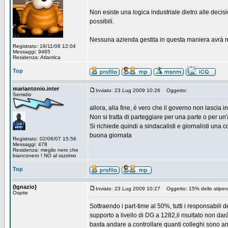
Non esiste una logica industriale dietro alle deci
possibili.
Nessuna azienda gestita in questa maniera avrà m
Registrato: 19/11/08 12:04
Messaggi: 9465
Residenza: Atlantica
Top
mariantonio.inter
Inviato: 23 Lug 2009 10:26
Oggetto:
Semidio
allora, alla fine, è vero che il governo non lascia
Non si tratta di parteggiare per una parte o per un'
Si richiede quindi a sindacalisti e giornalisti una c
buona giornata
Registrato: 02/06/07 15:56
Messaggi: 478
Residenza: meglio nero che
bianconero ! NO al razzimo
Top
{Ignazio}
Inviato: 23 Lug 2009 10:27
Oggetto: 15% dello stipendi
Ospite
Sottraendo i part-time al 50%, tutti i responsabili 
supporto a livello di DG a 1282,il risultato non darà 
basta andare a controllare quanti colleghi sono an