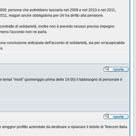
2009, persone che potrebbero lasciarla nel 2009 e nel 2010 e nel 2011,
2011, magari anche obbligatoria per chi ha diritto alla pensione.
contratto di solidarietà, inoltre non è previsto nessun preciso impegno
almeno l'accordo non ne parla.
na conclusione anticipata dell'accordo di solidarietà, sia per un'auspicabile
ia.
nei tempi "morti" (pomeriggio prima delle 19.00) il fabbisogno di personale è
 un amggior profitto aziendale da destinare a ripianare il debito di Telecom Italia