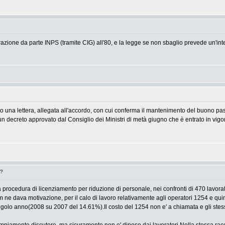
egrazione da parte INPS (tramite CIG) all'80, e la legge se non sbaglio prevede un'i
to una lettera, allegata all'accordo, con cui conferma il mantenimento del buono pasto 
n decreto approvato dal Consiglio dei Ministri di metà giugno che è entrato in vigor
i?
 procedura di licenziamento per riduzione di personale, nei confronti di 470 lavorat
com ne dava motivazione, per il calo di lavoro relativamente agli operatori 1254 e quin
ngolo anno(2008 su 2007 del 14.61%).Il costo del 1254 non e' a chiamata e gli st