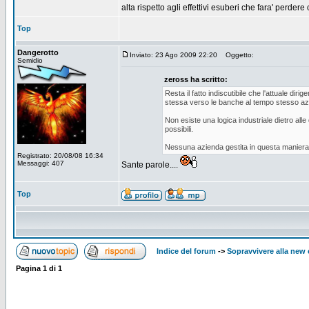
alta rispetto agli effettivi esuberi che fara' perdere
Top
Dangerotto
Inviato: 23 Ago 2009 22:20
Oggetto:
Semidio
zeross ha scritto:
Resta il fatto indiscutibile che l'attuale diri
stessa verso le banche al tempo stesso azion
Non esiste una logica industriale dietro all
possibili.
Nessuna azienda gestita in questa maniera 
Registrato: 20/08/08 16:34
Messaggi: 407
Sante parole....
Top
Indice del forum
->
Sopravvivere alla ne
Pagina
1
di
1