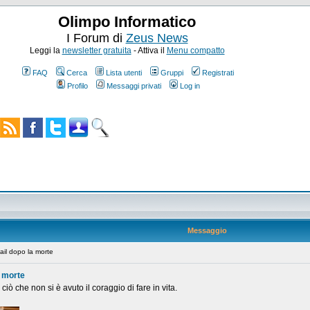
Olimpo Informatico
I Forum di
Zeus News
Leggi la
newsletter gratuita
- Attiva il
Menu compatto
FAQ
Cerca
Lista utenti
Gruppi
Registrati
Profilo
Messaggi privati
Log in
Messaggio
il dopo la morte
a morte
ò che non si è avuto il coraggio di fare in vita.