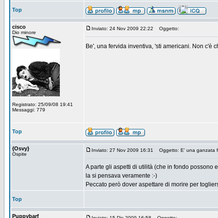
Top
cisco
Inviato: 24 Nov 2009 22:22
Oggetto:
Dio minore
Be', una fervida inventiva, 'sti americani. Non c'è c
Registrato: 25/09/08 19:41
Messaggi: 779
Top
{Osvy}
Inviato: 27 Nov 2009 16:31
Oggetto: E' una ganzata f
Ospite
A parte gli aspetti di utilità (che in fondo posson
la si pensava veramente :-)
Peccato però dover aspettare di morire per togliers
Top
Puppybarf
Inviato: 15 Dic 2009 16:58
Oggetto: