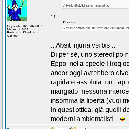
A livello di civiltà sei un troglodita.
[...]
Citazione:
Registrato: 16/03/07 00:32
Non mi sembra che insultare uno che abbia una d
Messaggi: 2421
Residenza: Kingdom of
Camelot
...Absit injuria verbis...
Di per sé, uno stereotipo 
Eppoi nella specie i troglod
ancor oggi avrebbero divers
rapida e assoluta, un cap
mangiato, nessuna intercet
insomma la libertà (vuoi m
In quest'ottica, già quelli d
moderni ambientalisti...