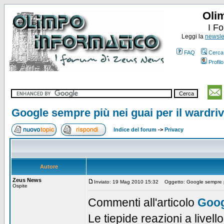
Oli
I F
Leggi la
newslet
FAQ
Cerca
Profilo
Google sempre più nei guai per il wardri
Indice del forum
->
Privacy
Autore
Zeus News
Inviato: 19 Mag 2010 15:32
Oggetto: Google sempre più
Ospite
Commenti all'articolo
Goog
Le tiepide reazioni a livell