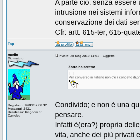
A parte ciò, senza essere u
intrusione nei sistemi infor
conservazione dei dati senz
Cfr: artt. 615-ter, 615-qua
Top
merlin
Inviato: 20 Mag 2010 14:01
Oggetto:
Dio maturo
Zorro ha scritto:
[...]
Per converso in italiano non c'è il concetto di
pr
Condivido; e non è una ques
Registrato: 16/03/07 00:32
Messaggi: 2421
Residenza: Kingdom of
pensare.
Camelot
Infatti è(era?) propria delle
vita, anche dei più privati