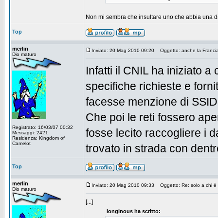
Non mi sembra che insultare uno che abbia una dive
Top
merlin
Inviato: 20 Mag 2010 09:20
Oggetto: anche la Francia
Dio maturo
Infatti il CNIL ha iniziato a
specifiche richieste e forn
facesse menzione di SSID
Che poi le reti fossero ape
Registrato: 16/03/07 00:32
fosse lecito raccogliere i 
Messaggi: 2421
Residenza: Kingdom of
Camelot
trovato in strada con dent
Top
merlin
Inviato: 20 Mag 2010 09:33
Oggetto: Re: solo a chi è 
Dio maturo
[...]
longinous ha scritto: