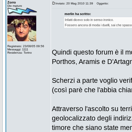
Zorro
Inviato: 20 Mag 2010 11:39
Oggetto:
Dio maturo
merlin ha scritto:
Infatti dicevo solo in senso ironico.
Fossero ancora di moda i duelli, sai che spass
Registrato: 23/08/05 09:56
Messaggi: 1111
Quindi questo forum è il mo
Residenza: Torino
Porthos, Aramis e D'Arta
Scherzi a parte voglio veri
(così parè che l'abbia chia
Attraverso l'ascolto su ter
geolocalizzato degli indiri
timore che siano state mem