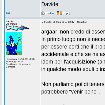
Davide
Top
merlin
Inviato: 20 Mag 2010 13:37
Oggetto:
Dio maturo
argaar: non credo di esse
In primo luogo non è necess
per essere certi che il pro
accidentale e che se ne asp
Registrato: 16/03/07 00:32
idem per l'acquisizione (an
Messaggi: 2421
Residenza: Kingdom of
Camelot
in qualche modo eduli o in
Non parliamo poi di teners
potrebbero "venir bene".