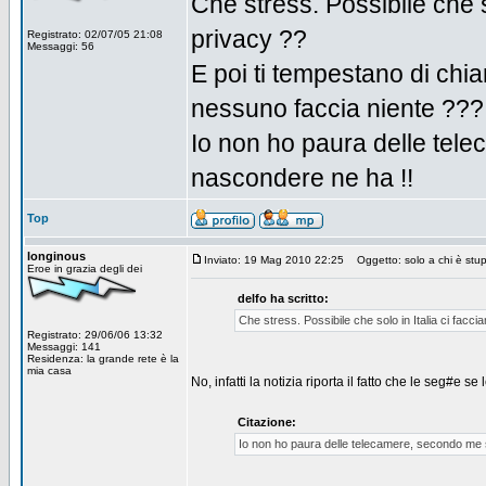
Che stress. Possibile che s
privacy ??
Registrato: 02/07/05 21:08
Messaggi: 56
E poi ti tempestano di chi
nessuno faccia niente ???
Io non ho paura delle tel
nascondere ne ha !!
Top
longinous
Inviato: 19 Mag 2010 22:25
Oggetto: solo a chi è stup
Eroe in grazia degli dei
delfo ha scritto:
Che stress. Possibile che solo in Italia ci facci
Registrato: 29/06/06 13:32
Messaggi: 141
Residenza: la grande rete è la
mia casa
No, infatti la notizia riporta il fatto che le seg#e 
Citazione:
Io non ho paura delle telecamere, secondo me 