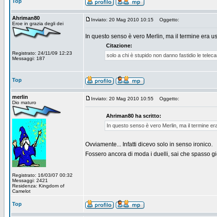
Top
Ahriman80
Inviato: 20 Mag 2010 10:15
Oggetto:
Eroe in grazia degli dei
In questo senso è vero Merlin, ma il termine era usa
Citazione:
Registrato: 24/11/09 12:23
solo a chi è stupido non danno fastidio le tele
Messaggi: 187
Top
merlin
Inviato: 20 Mag 2010 10:55
Oggetto:
Dio maturo
Ahriman80 ha scritto:
In questo senso è vero Merlin, ma il termine era 
Ovviamente... Infatti dicevo solo in senso ironico.
Fossero ancora di moda i duelli, sai che spasso g
Registrato: 16/03/07 00:32
Messaggi: 2421
Residenza: Kingdom of
Camelot
Top