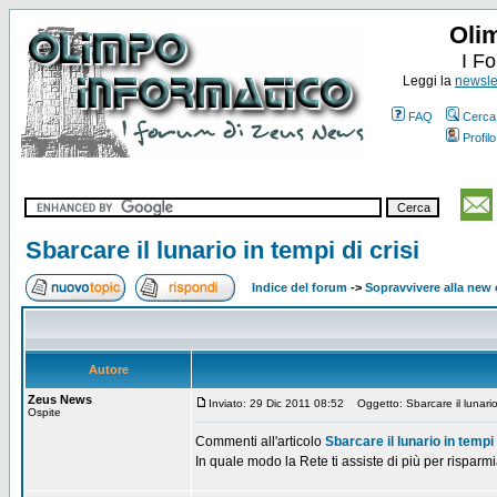
Oli
I F
Leggi la
newslet
FAQ
Cerca
Profilo
Sbarcare il lunario in tempi di crisi
Indice del forum
->
Sopravvivere alla ne
Autore
Zeus News
Inviato: 29 Dic 2011 08:52
Oggetto: Sbarcare il lunario i
Ospite
Commenti all'articolo
Sbarcare il lunario in tempi 
In quale modo la Rete ti assiste di più per risparm