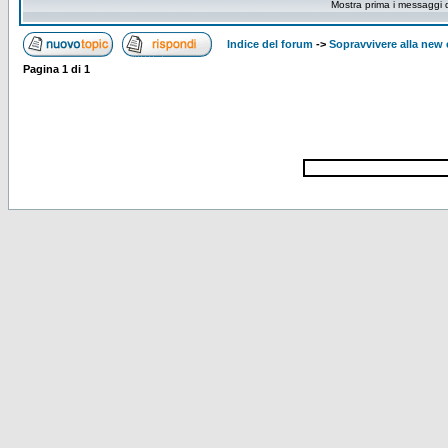
Mostra prima i messaggi 
Indice del forum
->
Sopravvivere alla ne
Pagina
1
di
1