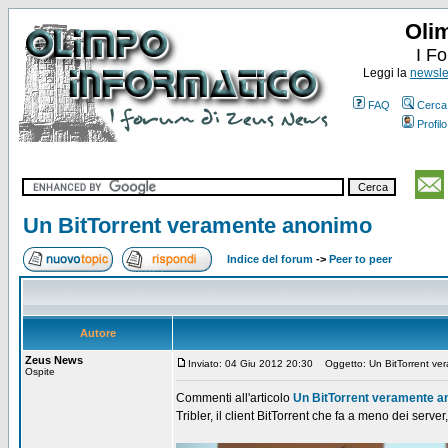
Oli
I F
Leggi la
newslet
FAQ
Cerca
Profilo
Un BitTorrent veramente anonimo
Indice del forum
->
Peer to peer
Autore
Zeus News
Inviato: 04 Giu 2012 20:30
Oggetto: Un BitTorrent ve
Ospite
Commenti all'articolo
Un BitTorrent veramente 
Tribler, il client BitTorrent che fa a meno dei serve