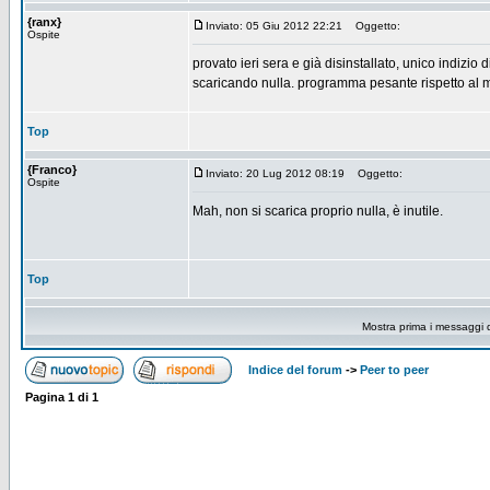
{ranx}
Inviato: 05 Giu 2012 22:21
Oggetto:
Ospite
provato ieri sera e già disinstallato, unico indizi
scaricando nulla. programma pesante rispetto al m
Top
{Franco}
Inviato: 20 Lug 2012 08:19
Oggetto:
Ospite
Mah, non si scarica proprio nulla, è inutile.
Top
Mostra prima i messaggi 
Indice del forum
->
Peer to peer
Pagina
1
di
1