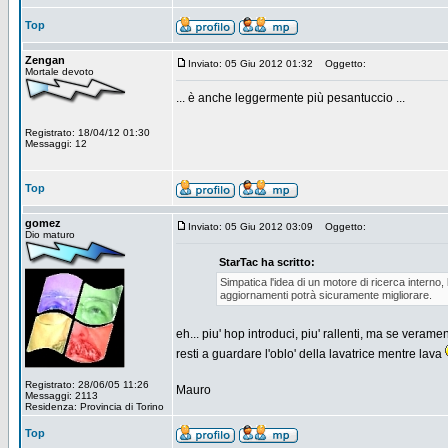
Top
Zengan
Inviato: 05 Giu 2012 01:32
Oggetto:
Mortale devoto
... è anche leggermente più pesantuccio ...
Registrato: 18/04/12 01:30
Messaggi: 12
Top
gomez
Inviato: 05 Giu 2012 03:09
Oggetto:
Dio maturo
StarTac ha scritto:
Simpatica l'idea di un motore di ricerca interno, 
aggiornamenti potrà sicuramente migliorare.
eh... piu' hop introduci, piu' rallenti, ma se veram
resti a guardare l'oblo' della lavatrice mentre lava
Registrato: 28/06/05 11:26
Mauro
Messaggi: 2113
Residenza: Provincia di Torino
Top