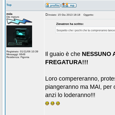
Top
mda
Inviato: 15 Giu 2013 18:18
Oggetto:
Dio maturo
Zievatron ha scritto:
Sospetto che i pochi che la compreranno lancer
Registrato: 01/11/06 10:39
Il guaio è che
NESSUNO A
Messaggi: 6648
Residenza: Figonia
FREGATURA!!!
Loro compereranno, protest
piangeranno ma MAI, per or
anzi lo loderanno!!!