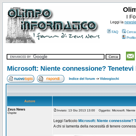
Oli
I F
Leggi la
newslet
FAQ
Cerca
Profilo
Microsoft: Niente connessione? Tenetevi
Indice del forum
->
Videogiochi
Autore
Zeus News
Inviato: 13 Giu 2013 13:00
Oggetto: Microsoft: Niente
Ospite
Leggi l'articolo
Microsoft: Niente connessione? T
A chi si lamenta della necessità di tenere conness