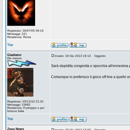
Registrato: 06/07/05 08:19
Messaggi: 221
Residenza: Roma
Top
Gladiator
Inviato: 18 Giu 2013 19:13
Oggetto:
Dio maturo
Sarà stupidita congenita o spocchia all'ennesima
Comunque io preferisco il gioco off line a quello o
Registrato: 05/12/10 21:32
Messaggi: 15682
Residenza: Purtroppo o per
fortuna Italia
Top
Zeus News
Inviato: 20 Giu 2013 13:00
Oggetto: