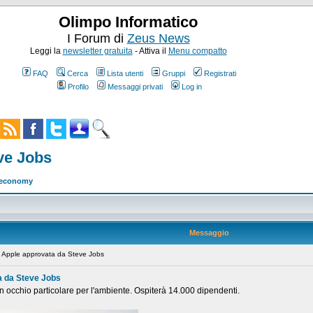
Olimpo Informatico
I Forum di
Zeus News
Leggi la
newsletter gratuita
- Attiva il
Menu compatto
FAQ
Cerca
Lista utenti
Gruppi
Registrati
Profilo
Messaggi privati
Log in
ve Jobs
w economy
Messaggio
Apple approvata da Steve Jobs
a da Steve Jobs
 un occhio particolare per l'ambiente. Ospiterà 14.000 dipendenti.