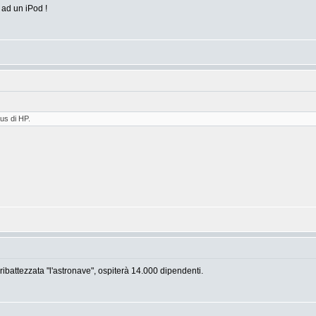
a ad un iPod !
us di HP.
battezzata "l'astronave", ospiterà 14.000 dipendenti.