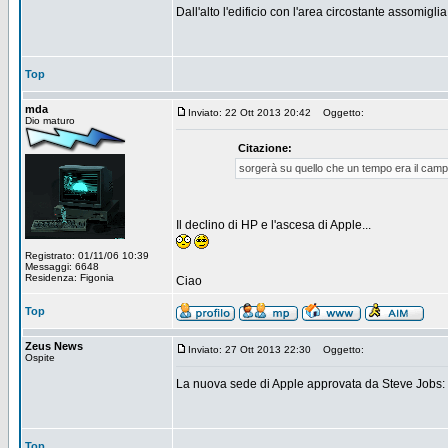
Dall'alto l'edificio con l'area circostante assomigli
Top
mda
Inviato: 22 Ott 2013 20:42
Oggetto:
Dio maturo
Citazione:
sorgerà su quello che un tempo era il camp
Il declino di HP e l'ascesa di Apple...
Registrato: 01/11/06 10:39
Messaggi: 6648
Residenza: Figonia
Ciao
Top
Zeus News
Inviato: 27 Ott 2013 22:30
Oggetto:
Ospite
La nuova sede di Apple approvata da Steve Jobs: ri
Top