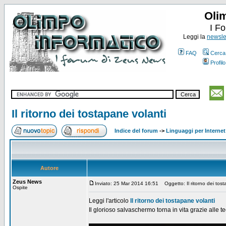
Oli
I F
Leggi la
newslet
FAQ
Cerca
Profilo
Il ritorno dei tostapane volanti
Indice del forum
->
Linguaggi per Internet
Autore
Zeus News
Inviato: 25 Mar 2014 16:51
Oggetto: Il ritorno dei tost
Ospite
Leggi l'articolo
Il ritorno dei tostapane volanti
Il glorioso salvaschermo torna in vita grazie alle t