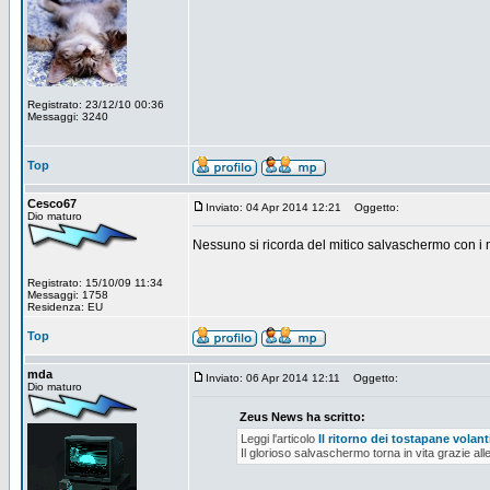
Registrato: 23/12/10 00:36
Messaggi: 3240
Top
Cesco67
Inviato: 04 Apr 2014 12:21
Oggetto:
Dio maturo
Nessuno si ricorda del mitico salvaschermo con 
Registrato: 15/10/09 11:34
Messaggi: 1758
Residenza: EU
Top
mda
Inviato: 06 Apr 2014 12:11
Oggetto:
Dio maturo
Zeus News ha scritto:
Leggi l'articolo
Il ritorno dei tostapane volant
Il glorioso salvaschermo torna in vita grazie all