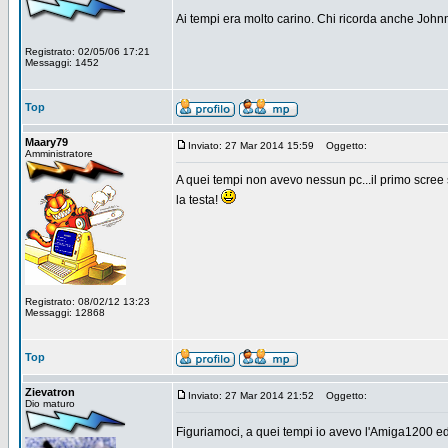
Ai tempi era molto carino. Chi ricorda anche Joh
Registrato: 02/05/06 17:21
Messaggi: 1452
Top
Maary79
Inviato: 27 Mar 2014 15:59
Oggetto:
Amministratore
A quei tempi non avevo nessun pc...il primo scree sa
la testa!
Registrato: 08/02/12 13:23
Messaggi: 12868
Top
Zievatron
Inviato: 27 Mar 2014 21:52
Oggetto:
Dio maturo
Figuriamoci, a quei tempi io avevo l'Amiga1200 ed 