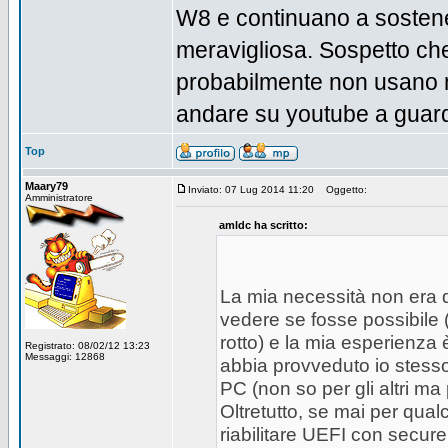
W8 e continuano a sostene
meravigliosa. Sospetto ch
probabilmente non usano n
andare su youtube a guard
Top
Maary79
Inviato: 07 Lug 2014 11:20
Oggetto:
Amministratore
amldc ha scritto:
La mia necessità non era d
vedere se fosse possibile 
rotto) e la mia esperienza è
Registrato: 08/02/12 13:23
Messaggi: 12868
abbia provveduto io stesso a
PC (non so per gli altri ma 
Oltretutto, se mai per qua
riabilitare UEFI con secure