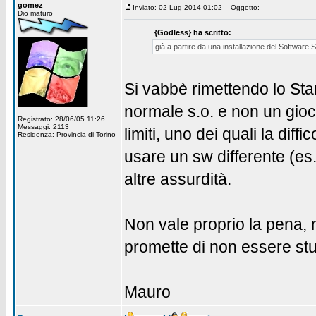
gomez
Inviato: 02 Lug 2014 01:02
Oggetto:
Dio maturo
{Godless} ha scritto:
già a partire da una installazione del Software St
Si vabbè rimettendo lo St
normale s.o. e non un gio
Registrato: 28/06/05 11:26
Messaggi: 2113
limiti, uno dei quali la diff
Residenza: Provincia di Torino
usare un sw differente (es.
altre assurdità.
Non vale proprio la pena,
promette di non essere studi
Mauro