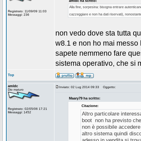
amldc ha scritto:
Alla fine, sorpesina: bisogna entrare autentican
Registrato: 11/09/09 11:03
cazzeggiare e non ha dati riservati), nonostante 
Messaggi: 236
non vedo dove sta tutta que
w8.1 e non ho mai messo l'
sapete nemmeno fare quest
sistema operativo, che si m
Top
amldc
Inviato: 02 Lug 2014 09:33
Oggetto:
Dio maturo
Maary79 ha scritto:
Citazione:
Registrato: 02/05/06 17:21
Messaggi: 1452
Altro particolare interess
boot non ha previsto che
non è possibile accedere 
altro sistema quindi disco
adesso in vendita si trov