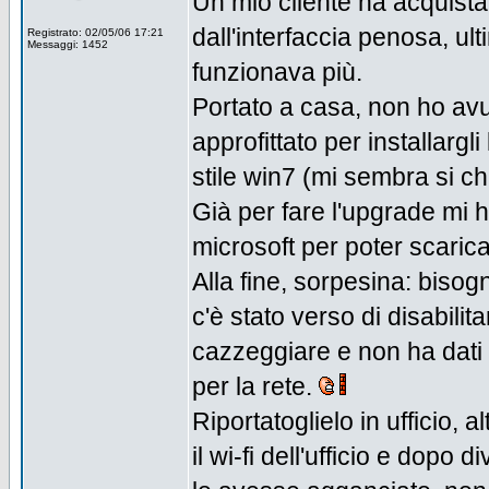
Un mio cliente ha acquista
dall'interfaccia penosa, ult
Registrato: 02/05/06 17:21
Messaggi: 1452
funzionava più.
Portato a casa, non ho avu
approfittato per installargl
stile win7 (mi sembra si c
Già per fare l'upgrade mi 
microsoft per poter scarica
Alla fine, sorpesina: biso
c'è stato verso di disabili
cazzeggiare e non ha dati r
per la rete.
Riportatoglielo in ufficio,
il wi-fi dell'ufficio e dop