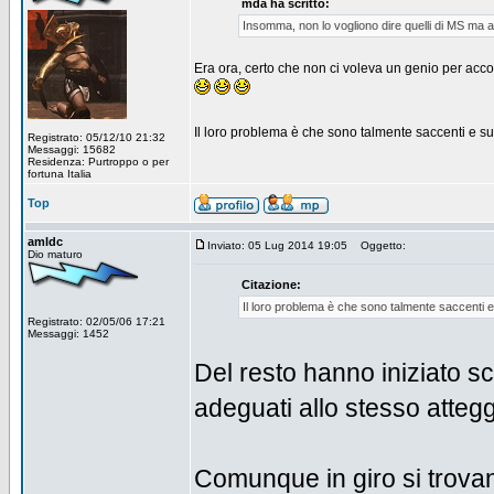
mda ha scritto:
Insomma, non lo vogliono dire quelli di MS ma a
Era ora, certo che non ci voleva un genio per acco
Il loro problema è che sono talmente saccenti e s
Registrato: 05/12/10 21:32
Messaggi: 15682
Residenza: Purtroppo o per
fortuna Italia
Top
amldc
Inviato: 05 Lug 2014 19:05
Oggetto:
Dio maturo
Citazione:
Il loro problema è che sono talmente saccenti 
Registrato: 02/05/06 17:21
Messaggi: 1452
Del resto hanno iniziato sc
adeguati allo stesso atte
Comunque in giro si trovan