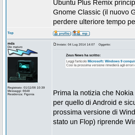
Ubuntu Plus Remix principa
Gnome Classic (il nuovo G
perdere ulteriore tempo per 
Top
mda
Inviato: 04 Lug 2014 14:07
Oggetto:
Dio maturo
Zeus News ha scritto:
Leggi l'articolo
Microsoft: Windows 9 conquis
Così la prossima versione rimedierà agli errori
Registrato: 01/11/06 10:39
Prima la notizia che Noki
Messaggi: 6648
Residenza: Figonia
per quello di Android e sic
prossima versione di Wind
stato un Flop) riprende Win