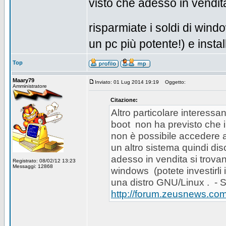
visto che adesso in vendit
risparmiate i soldi di win
un pc più potente!) e insta
Top
Maary79
Inviato: 01 Lug 2014 19:19
Oggetto:
Amministratore
Citazione:
Altro particolare interessa
boot non ha previsto che 
non è possibile accedere al
un altro sistema quindi dis
adesso in vendita si trova
Registrato: 08/02/12 13:23
Messaggi: 12868
windows (potete investirli 
una distro GNU/Linux . - 
http://forum.zeusnews.c