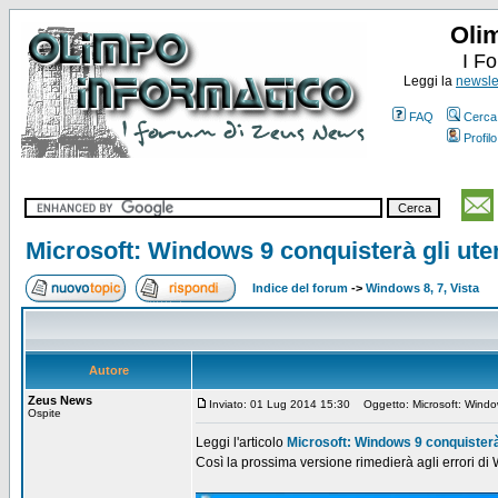
Oli
I F
Leggi la
newslet
FAQ
Cerca
Profilo
Microsoft: Windows 9 conquisterà gli ute
Indice del forum
->
Windows 8, 7, Vista
Autore
Zeus News
Inviato: 01 Lug 2014 15:30
Oggetto: Microsoft: Window
Ospite
Leggi l'articolo
Microsoft: Windows 9 conquisterà 
Così la prossima versione rimedierà agli errori di