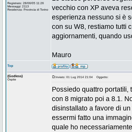
Registrato: 28/06/05 11:26
vecchio con XP aveva res
Messaggi: 2113
Residenza: Provincia di Torino
esperienza nessuno si è 
con su W8, restiamo tutti
aggiornamenti, quando usc
Mauro
Top
{Godless}
Inviato: 01 Lug 2014 21:04
Oggetto:
Ospite
Possiedo quattro portatili
con 8 migrato poi a 8.1. N
disinstallato a favore di u
essermi fatto una immagine
quale ho necessariamente c