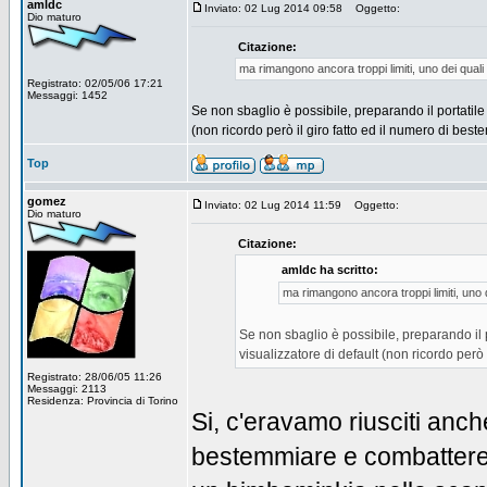
amldc
Inviato: 02 Lug 2014 09:58
Oggetto:
Dio maturo
Citazione:
ma rimangono ancora troppi limiti, uno dei quali 
Registrato: 02/05/06 17:21
Messaggi: 1452
Se non sbaglio è possibile, preparando il portatile 
(non ricordo però il giro fatto ed il numero di best
Top
gomez
Inviato: 02 Lug 2014 11:59
Oggetto:
Dio maturo
Citazione:
amldc ha scritto:
ma rimangono ancora troppi limiti, uno de
Se non sbaglio è possibile, preparando il p
visualizzatore di default (non ricordo però 
Registrato: 28/06/05 11:26
Messaggi: 2113
Residenza: Provincia di Torino
Si, c'eravamo riusciti anch
bestemmiare e combattere c