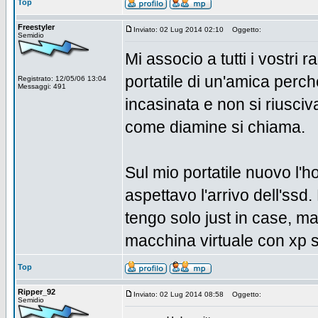
Top
Freestyler
Inviato: 02 Lug 2014 02:10
Oggetto:
Semidio
Mi associo a tutti i vostri r
portatile di un'amica perch
Registrato: 12/05/06 13:04
Messaggi: 491
incasinata e non si riusciv
come diamine si chiama.
Sul mio portatile nuovo l'h
aspettavo l'arrivo dell'ssd
tengo solo just in case, m
macchina virtuale con xp s
Top
Ripper_92
Inviato: 02 Lug 2014 08:58
Oggetto:
Semidio