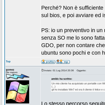
Perché? Non è sufficiente c
sul bios, e poi avviare ed 
PS: io un preventivo in un
senza SO me lo sono fatta 
GDO, per non contare che i
ubuntu sono pochi e con 
Top
gomez
Inviato: 01 Lug 2014 20:36
Oggetto:
Dio maturo
amldc ha scritto:
Un mio cliente ha acquistato un portatile con Wi
(...)
gli ho installato Win7 ed ora il cliente è felice e c
Lo stesso percorso seguito 