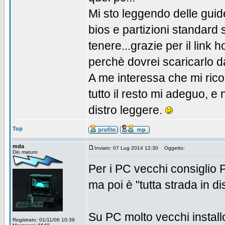
Mi sto leggendo delle guide 
bios e partizioni standard
tenere...grazie per il link
perchè dovrei scaricarlo da
A me interessa che mi rico
tutto il resto mi adeguo,
distro leggere.
Top
mda
Inviato: 07 Lug 2014 12:30
Oggetto:
Dio maturo
Per i PC vecchi consiglio 
ma poi è "tutta strada in d
Su PC molto vecchi insta
Registrato: 01/11/06 10:39