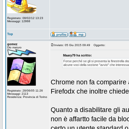
Registrato: 08/02/12 13:23
Messaggi: 12868
Top
gomez
Inviato: 05 Giu 2015 09:49
Oggetto:
Dio maturo
Maary79 ha scritto:
Forse perché se gli si presenta la finestrella d
alcune voci della sezione "avvio" che interessa
Chrome non fa comparire a
Firefodx che inoltre chiede
Registrato: 28/06/05 11:26
Messaggi: 2113
Residenza: Provincia di Torino
Quanto a disabilitare gli 
non è affartto facile da bl
certo un utente standard o