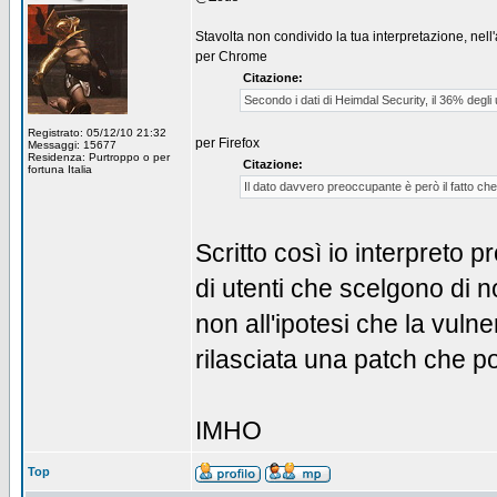
Stavolta non condivido la tua interpretazione, nell'a
per Chrome
Citazione:
Secondo i dati di Heimdal Security, il 36% degli 
Registrato: 05/12/10 21:32
per Firefox
Messaggi: 15677
Residenza: Purtroppo o per
Citazione:
fortuna Italia
Il dato davvero preoccupante è però il fatto che 
Scritto così io interpreto pr
di utenti che scelgono di 
non all'ipotesi che la vul
rilasciata una patch che p
IMHO
Top