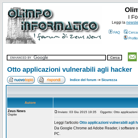
Oli
I F
Leggi la
newslet
FAQ
Cerca
Profilo
Otto applicazioni vulnerabili agli hacker
Indice del forum
->
Sicurezza
Autore
Zeus News
Inviato: 03 Giu 2015 19:35
Oggetto: Otto applicazioni v
Ospite
Leggi l'articolo
Otto applicazioni vulnerabili agli 
Da Google Chrome ad Adobe Reader, i software or
PC.