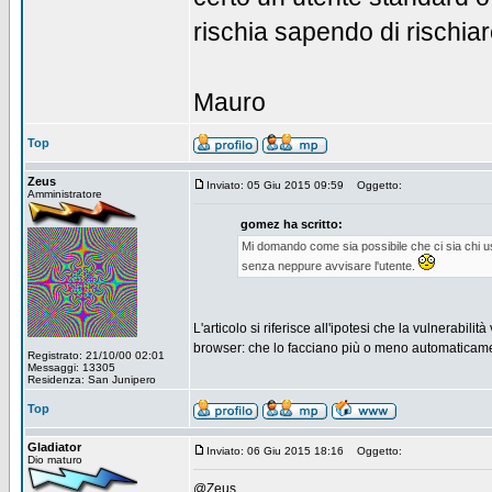
rischia sapendo di rischiare
Mauro
Top
Zeus
Inviato: 05 Giu 2015 09:59
Oggetto:
Amministratore
gomez ha scritto:
Mi domando come sia possibile che ci sia chi 
senza neppure avvisare l'utente.
L'articolo si riferisce all'ipotesi che la vulnerabi
browser: che lo facciano più o meno automaticamen
Registrato: 21/10/00 02:01
Messaggi: 13305
Residenza: San Junipero
Top
Gladiator
Inviato: 06 Giu 2015 18:16
Oggetto:
Dio maturo
@Zeus