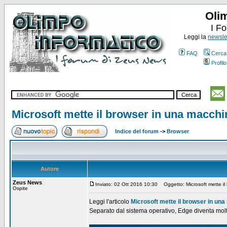
Oli
I F
Leggi la
newslet
FAQ
Cerca
Profilo
Microsoft mette il browser in una macchin
Indice del forum
->
Browser
Autore
Zeus News
Inviato: 02 Ott 2016 10:30
Oggetto: Microsoft mette il 
Ospite
Leggi l'articolo
Microsoft mette il browser in una
Separato dal sistema operativo, Edge diventa molt