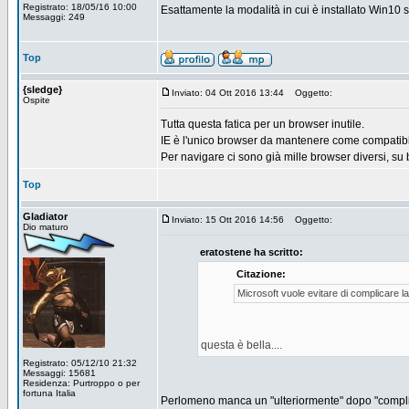
Registrato: 18/05/16 10:00
Esattamente la modalità in cui è installato Win10 s
Messaggi: 249
Top
{sledge}
Inviato: 04 Ott 2016 13:44
Oggetto:
Ospite
Tutta questa fatica per un browser inutile.
IE è l'unico browser da mantenere come compatibili
Per navigare ci sono già mille browser diversi, su
Top
Gladiator
Inviato: 15 Ott 2016 14:56
Oggetto:
Dio maturo
eratostene ha scritto:
Citazione:
Microsoft vuole evitare di complicare la 
questa è bella....
Registrato: 05/12/10 21:32
Messaggi: 15681
Residenza: Purtroppo o per
fortuna Italia
Perlomeno manca un "ulteriormente" dopo "compli