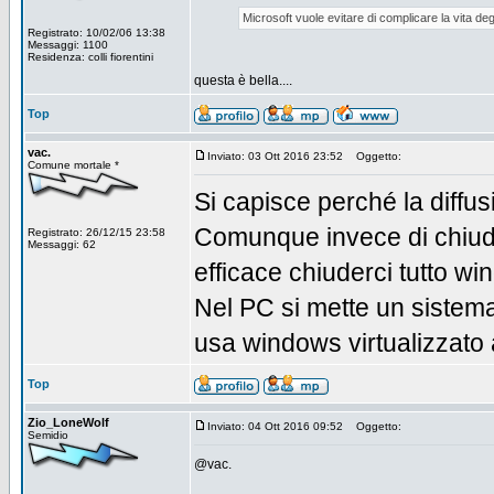
Microsoft vuole evitare di complicare la vita degl
Registrato: 10/02/06 13:38
Messaggi: 1100
Residenza: colli fiorentini
questa è bella....
Top
vac.
Inviato: 03 Ott 2016 23:52
Oggetto:
Comune mortale *
Si capisce perché la diffus
Comunque invece di chiude
Registrato: 26/12/15 23:58
Messaggi: 62
efficace chiuderci tutto wi
Nel PC si mette un sistem
usa windows virtualizzato
Top
Zio_LoneWolf
Inviato: 04 Ott 2016 09:52
Oggetto:
Semidio
@vac.