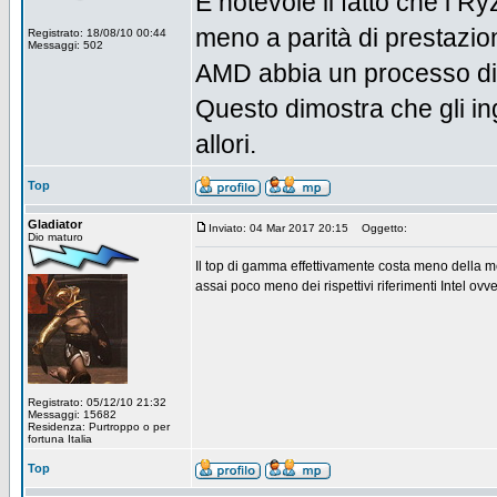
È notevole il fatto che i 
meno a parità di prestazion
Registrato: 18/08/10 00:44
Messaggi: 502
AMD abbia un processo di 
Questo dimostra che gli in
allori.
Top
Gladiator
Inviato: 04 Mar 2017 20:15
Oggetto:
Dio maturo
Il top di gamma effettivamente costa meno della metà
assai poco meno dei rispettivi riferimenti Intel ovve
Registrato: 05/12/10 21:32
Messaggi: 15682
Residenza: Purtroppo o per
fortuna Italia
Top