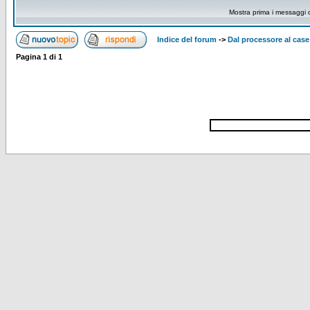
Mostra prima i messaggi 
Indice del forum
->
Dal processore al case
Pagina
1
di
1