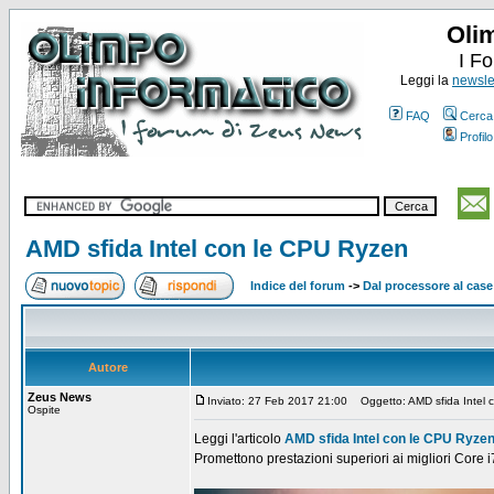
Oli
I F
Leggi la
newslet
FAQ
Cerca
Profilo
AMD sfida Intel con le CPU Ryzen
Indice del forum
->
Dal processore al case
Autore
Zeus News
Inviato: 27 Feb 2017 21:00
Oggetto: AMD sfida Intel 
Ospite
Leggi l'articolo
AMD sfida Intel con le CPU Ryze
Promettono prestazioni superiori ai migliori Core i