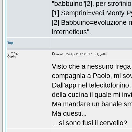
"babbuino"[2], per strofinio
[1] Semprini=vedi Monty Py
[2] Babbuino=evoluzione 
interneticus".
Top
{umby}
Inviato: 24 Apr 2017 23:17
Oggetto:
Ospite
Visto che a nessuno frega (o
compagnia a Paolo, mi sovv
Dall'app nel telecitofonino
della cucina il quale mi inv
Ma mandare un banale sms
Ma questi...
... si sono fusi il cervello?