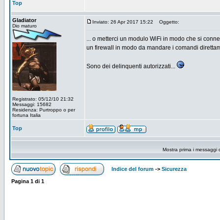
Top
Gladiator
Inviato: 26 Apr 2017 15:22
Oggetto:
Dio maturo
... o metterci un modulo WiFi in modo che si connet
un firewall in modo da mandare i comandi dirett
Sono dei delinquenti autorizzati...
Registrato: 05/12/10 21:32
Messaggi: 15682
Residenza: Purtroppo o per
fortuna Italia
Top
Mostra prima i messaggi 
Indice del forum
->
Sicurezza
Pagina
1
di
1