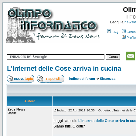
Oli
I F
Leggi la
newslet
FAQ
Cerca
Profilo
L'Internet delle Cose arriva in cucina
Indice del forum
->
Sicurezza
Autore
Zeus News
Inviato: 22 Apr 2017 10:30
Oggetto: L'Internet delle Co
Ospite
Leggi l'articolo
L'Internet delle Cose arriva in cu
Siamo fritti. O cotti?