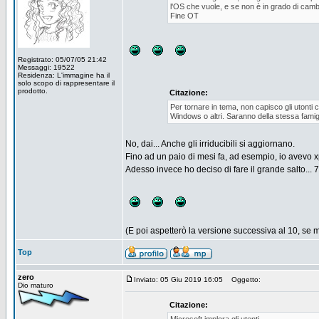
l'OS che vuole, e se non è in grado di camb
Fine OT
Registrato: 05/07/05 21:42
Messaggi: 19522
Residenza: L'immagine ha il
solo scopo di rappresentare il
prodotto.
Citazione:
Per tornare in tema, non capisco gli utont
Windows o altri. Saranno della stessa famigl
No, dai... Anche gli irriducibili si aggiornano.
Fino ad un paio di mesi fa, ad esempio, io avevo x
Adesso invece ho deciso di fare il grande salto... 7
(E poi aspetterò la versione successiva al 10, se m
Top
zero
Inviato: 05 Giu 2019 16:05
Oggetto:
Dio maturo
Citazione: