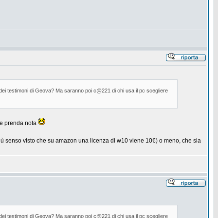
 dei testimoni di Geova? Ma saranno poi c@221 di chi usa il pc scegliere
che prenda nota
più senso visto che su amazon una licenza di w10 viene 10€) o meno, che sia
 dei testimoni di Geova? Ma saranno poi c@221 di chi usa il pc scegliere