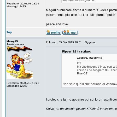
Microsoft implora gli utenti
Registrato: 22/03/08 18:34
Messaggi: 2435
Magari pubblicare anche il numero KB della patch 
(sicuramente piu' utile del link sulla parola "pat
peace and love
Top
Maary79
Inviato: 05 Giu 2019 18:31
Oggetto:
Amministratore
Ripper_92 ha scritto:
Cesco67 ha scritto:
OT
Ma che bisogno c'è, ad ogni art
chi usa il pc scegliere l'OS che
Fine OT
Registrato: 08/02/12 13:23
Non solo quelli che parlano di Windows
Messaggi: 12868
I profeti che fanno apparire poi sui forum utonti c
Salve, ho un vecchio pc con XP che è lentissimo e 