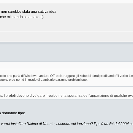
non sarebbe stata una cattiva idea.
ch" che mi manda su amazon!)
icolo che parla di Windows, andare OT e distruggere gli zebedei altrui predicando "il verbo 
 vuole, e se non è in grado di cambiarlo saranno problemi suoi.
. I profeti devono divulgare il verbo nella speranza dell'apparizione di qualche e
on domande tipo:
vorrei installare l'ultima di Ubuntu, secondo voi funziona? Il pc è un P4 del 2004 