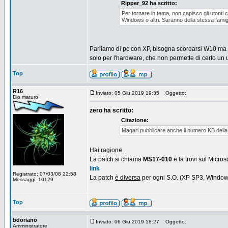
Ripper_92 ha scritto:
Per tornare in tema, non capisco gli utont
Windows o altri. Saranno della stessa famigl
Parliamo di pc con XP, bisogna scordarsi W10 ma
solo per l'hardware, che non permette di certo un 
Top
R16
Inviato: 05 Giu 2019 19:35
Oggetto:
Dio maturo
zero ha scritto:
Citazione:
Magari pubblicare anche il numero KB della
Hai ragione.
La patch si chiama
MS17-010
e la trovi sul Micros
link
Registrato: 07/03/08 22:58
La patch
è diversa
per ogni S.O. (XP SP3, Window
Messaggi: 10129
Top
bdoriano
Inviato: 06 Giu 2019 18:27
Oggetto:
Amministratore