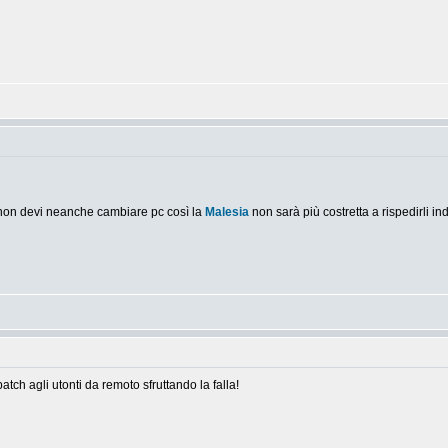
 non devi neanche cambiare pc così la
Malesia
non sarà più costretta a rispedirli in
tch agli utonti da remoto sfruttando la falla!