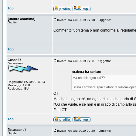
Top
{utente anonimo}
Inviato: 04 Giu 2019 07:10
Oggetto: -
Ospite
Commento fuori tema o non conforme al regolamen
Top
Cesco67
Inviato: 04 Giu 2019 07:11
Oggetto:
Dio maturo
etabeta ha scritto:
Ma che bisogno c'è??
Registrato: 15/10/09 11:34
Messaggi: 1758
Basta cambiare spacciatore di sistemi oper
Residenza: EU
OT
Ma che bisogno c'è, ad ogni articolo che parla di 
l'OS che vuole, e se non è in grado di cambiarlo 
Fine OT
Top
{ictuscano}
Inviato: 04 Giu 2019 09:20
Oggetto:
Ospite