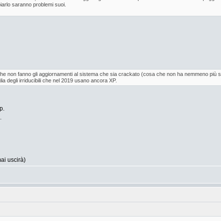
iarlo saranno problemi suoi.
i che non fanno gli aggiornamenti al sistema che sia crackato (cosa che non ha nemmeno più
ia degli irriducibili che nel 2019 usano ancora XP.
p.
.
ai uscirà)