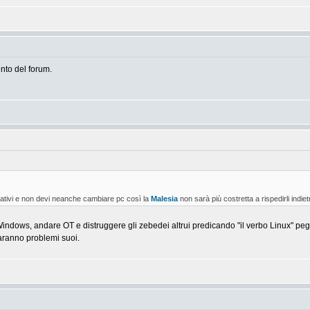
to del forum.
ativi e non devi neanche cambiare pc così la
Malesia
non sarà più costretta a rispedirli indie
Windows, andare OT e distruggere gli zebedei altrui predicando "il verbo Linux" pe
saranno problemi suoi.