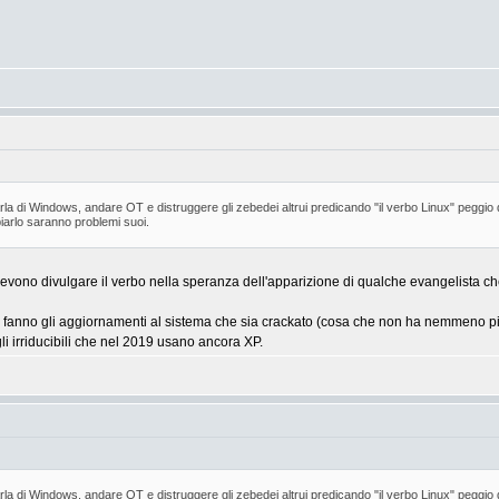
rla di Windows, andare OT e distruggere gli zebedei altrui predicando "il verbo Linux" peggio
iarlo saranno problemi suoi.
 devono divulgare il verbo nella speranza dell'apparizione di qualche evangelista 
non fanno gli aggiornamenti al sistema che sia crackato (cosa che non ha nemmeno 
li irriducibili che nel 2019 usano ancora XP.
rla di Windows, andare OT e distruggere gli zebedei altrui predicando "il verbo Linux" peggio