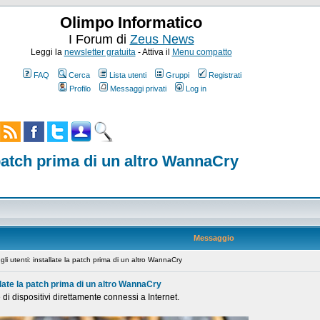
Olimpo Informatico
I Forum di
Zeus News
Leggi la
newsletter gratuita
- Attiva il
Menu compatto
FAQ
Cerca
Lista utenti
Gruppi
Registrati
Profilo
Messaggi privati
Log in
a patch prima di un altro WannaCry
Messaggio
li utenti: installate la patch prima di un altro WannaCry
allate la patch prima di un altro WannaCry
i dispositivi direttamente connessi a Internet.