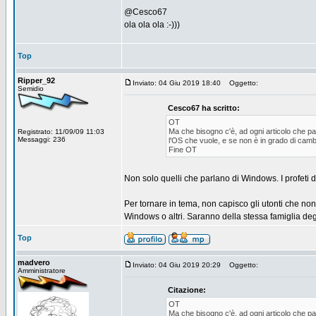
@Cesco67
ola ola ola :-)))
Top
Ripper_92
Inviato: 04 Giu 2019 18:40
Oggetto:
Semidio
Cesco67 ha scritto:
OT
Ma che bisogno c'è, ad ogni articolo che pa
Registrato: 11/09/09 11:03
Messaggi: 236
l'OS che vuole, e se non è in grado di camb
Fine OT
Non solo quelli che parlano di Windows. I profeti
Per tornare in tema, non capisco gli utonti che 
Windows o altri. Saranno della stessa famiglia deg
Top
madvero
Inviato: 04 Giu 2019 20:29
Oggetto:
Amministratore
Citazione:
OT
Ma che bisogno c'è, ad ogni articolo che pa