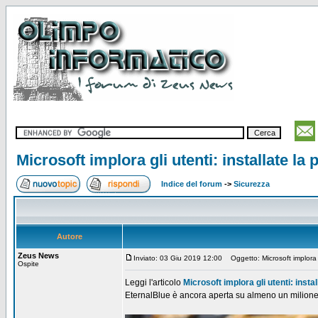
Microsoft implora gli utenti: installate l
Indice del forum
->
Sicurezza
Autore
Zeus News
Inviato: 03 Giu 2019 12:00
Oggetto: Microsoft implora g
Ospite
Leggi l'articolo
Microsoft implora gli utenti: inst
EternalBlue è ancora aperta su almeno un milione d