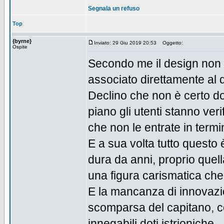
Segnala un refuso
Top
{byrne}
Inviato: 29 Giu 2019 20:53
Oggetto:
Ospite
Secondo me il design non c
associato direttamente al d
Declino che non è certo do
piano gli utenti stanno ve
che non le entrate in termin
E a sua volta tutto questo
dura da anni, proprio quel
una figura carismatica che
E la mancanza di innovazio
scomparsa del capitano, c
innegabili doti istrioniche.