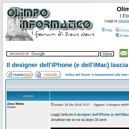
Oli
I F
Leggi la
newslet
FAQ
Cerca
Profilo
Il designer dell'iPhone (e dell'iMac) lasci
Indice del forum
->
Sopravvivere alla ne
Autore
Zeus News
Inviato: 29 Giu 2019 15:27
Oggetto: Il designer dell'iP
Ospite
Leggi l'articolo
Il designer dell'iPhone (e dell'iMa
Jonathan Ive se ne va dopo 30 anni.