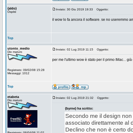
{aldo}
Inviato: 30 Giu 2019 19:33
Oggetto:
Ospite
il wow lo fa ancora il software. se no useremmo an
Top
utonto_medio
Inviato: 02 Lug 2019 11:15
Oggetto:
Dio maturo
per me l'ultimo wow è stato per il primo IMac... già 
Registrato: 09/02/08 15:28
Messaggi: 1012
Top
etabeta
Inviato: 02 Lug 2019 21:32
Oggetto:
Dio maturo
{byrne} ha scritto:
Secondo me il design non c
associato direttamente al d
Declino che non è certo do
Registrato: 06/04/06 11:02