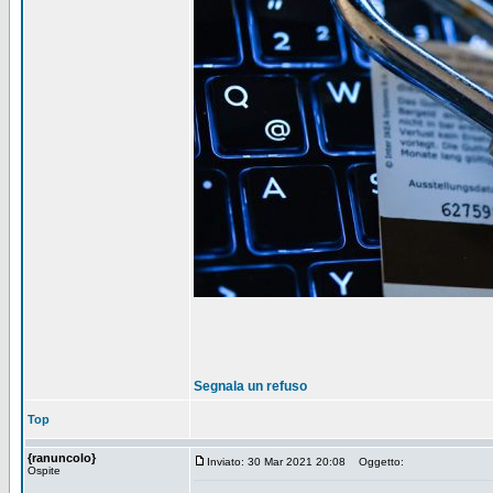
Segnala un refuso
Top
{ranuncolo}
Inviato: 30 Mar 2021 20:08
Oggetto:
Ospite