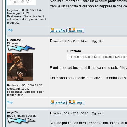
Non mi autorizzi ad usare un account praticamente 
tramite un servizio di cui non so neppure in che con
Registrato: 05/07/05 21:42
Messaggi: 19522
Residenza: L'immagine ha il
solo scopo di rappresentare il
prodotto.
Top
Gladiator
Inviato: 03 Apr 2021 14:46
Oggetto:
Dio maturo
Citazione:
[...] mentre le autorità di regolamentazione 
E qui tende ad incartarsi il meccanismo poiché le a
Poi ci sono certamente le deviazioni mentali dei si
Registrato: 05/12/10 21:32
Messaggi: 15682
Residenza: Purtroppo o per
fortuna Italia
Top
yayo75
Inviato: 06 Apr 2021 00:00
Oggetto:
Eroe in grazia degli dei
Non ho potuto commentare prima, ma un paio di rig