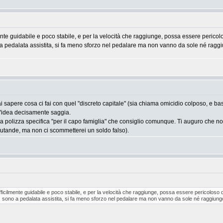
nte guidabile e poco stabile, e per la velocità che raggiunge, possa essere pericol
o a pedalata assistita, si fa meno sforzo nel pedalare ma non vanno da sole né raggi
i sapere cosa ci fai con quel "discreto capitale" (sia chiama omicidio colposo, e ba
n'idea decisamente saggia.
 una polizza specifica "per il capo famiglia" che consiglio comunque. Ti auguro che no
e mutande, ma non ci scommetterei un soldo falso).
icilmente guidabile e poco stabile, e per la velocità che raggiunge, possa essere pericoloso 
i, sono a pedalata assistita, si fa meno sforzo nel pedalare ma non vanno da sole né raggiungo