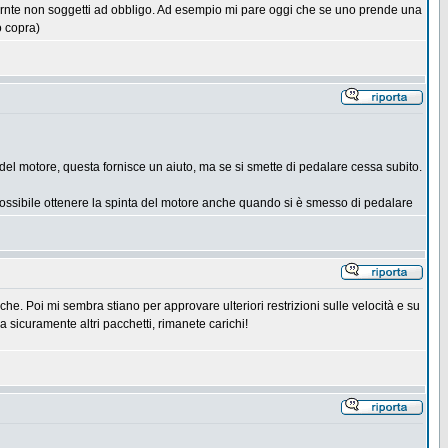
mrnte non soggetti ad obbligo. Ad esempio mi pare oggi che se uno prende una
o copra)
e del motore, questa fornisce un aiuto, ma se si smette di pedalare cessa subito.
 è possibile ottenere la spinta del motore anche quando si è smesso di pedalare
e. Poi mi sembra stiano per approvare ulteriori restrizioni sulle velocità e su
 sicuramente altri pacchetti, rimanete carichi!