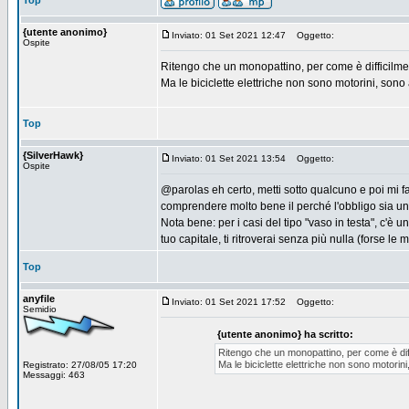
Top
{utente anonimo}
Inviato: 01 Set 2021 12:47
Oggetto:
Ospite
Ritengo che un monopattino, per come è difficilme
Ma le biciclette elettriche non sono motorini, son
Top
{SilverHawk}
Inviato: 01 Set 2021 13:54
Oggetto:
Ospite
@parolas eh certo, metti sotto qualcuno e poi mi fa
comprendere molto bene il perché l'obbligo sia u
Nota bene: per i casi del tipo "vaso in testa", c'è
tuo capitale, ti ritroverai senza più nulla (forse l
Top
anyfile
Inviato: 01 Set 2021 17:52
Oggetto:
Semidio
{utente anonimo} ha scritto:
Ritengo che un monopattino, per come è diff
Ma le biciclette elettriche non sono motorin
Registrato: 27/08/05 17:20
Messaggi: 463