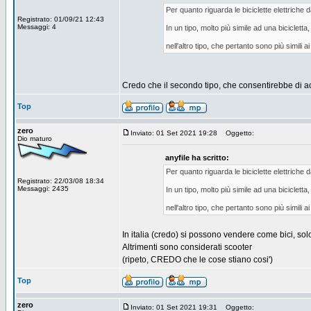
Per quanto riguarda le biciclette elettriche
Registrato: 01/09/21 12:43
Messaggi: 4
In un tipo, molto più simile ad una biciclet
nell'altro tipo, che pertanto sono più simil
Credo che il secondo tipo, che consentirebbe di acc
Top
zero
Inviato: 01 Set 2021 19:28
Oggetto:
Dio maturo
anyfile ha scritto:
Per quanto riguarda le biciclette elettriche
Registrato: 22/03/08 18:34
Messaggi: 2435
In un tipo, molto più simile ad una biciclet
nell'altro tipo, che pertanto sono più simil
In italia (credo) si possono vendere come bici, sol
Altrimenti sono considerati scooter
(ripeto, CREDO che le cose stiano cosi')
Top
zero
Inviato: 01 Set 2021 19:31
Oggetto: