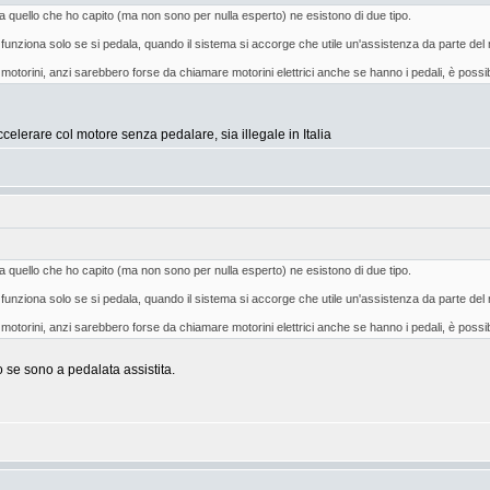
 da quello che ho capito (ma non sono per nulla esperto) ne esistono di due tipo.
ta, funziona solo se si pedala, quando il sistema si accorge che utile un'assistenza da parte de
i ai motorini, anzi sarebbero forse da chiamare motorini elettrici anche se hanno i pedali, è po
elerare col motore senza pedalare, sia illegale in Italia
 da quello che ho capito (ma non sono per nulla esperto) ne esistono di due tipo.
ta, funziona solo se si pedala, quando il sistema si accorge che utile un'assistenza da parte de
i ai motorini, anzi sarebbero forse da chiamare motorini elettrici anche se hanno i pedali, è po
o se sono a pedalata assistita.