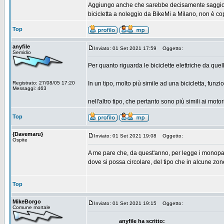
Aggiungo anche che sarebbe decisamente saggio re
bicicletta a noleggio da BikeMi a Milano, non è c
Top
anyfile
Inviato: 01 Set 2021 17:59
Oggetto:
Semidio
Per quanto riguarda le biciclette elettriche da que
Registrato: 27/08/05 17:20
In un tipo, molto più simile ad una bicicletta, fun
Messaggi: 463
nell'altro tipo, che pertanto sono più simili ai mo
Top
{Davemaru}
Inviato: 01 Set 2021 19:08
Oggetto:
Ospite
A me pare che, da quest'anno, per legge i monopatt
dove si possa circolare, del tipo che in alcune zo
Top
MikeBorgo
Inviato: 01 Set 2021 19:15
Oggetto:
Comune mortale
anyfile ha scritto: