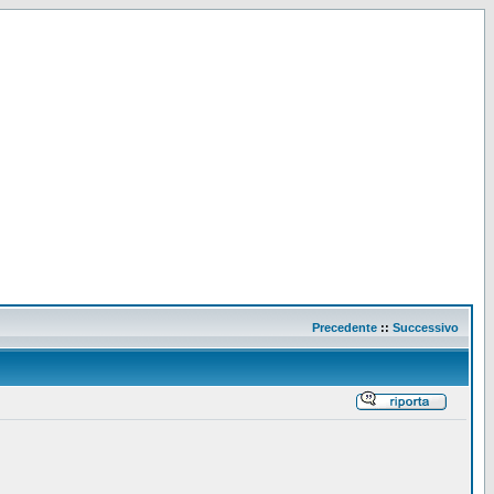
Precedente
::
Successivo