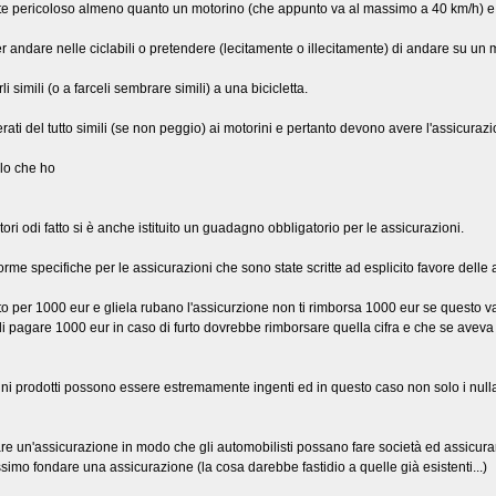
e pericoloso almeno quanto un motorino (che appunto va al massimo a 40 km/h) e 
andare nelle ciclabili o pretendere (lecitamente o illecitamente) di andare su un 
 simili (o a farceli sembrare simili) a una bicicletta.
ati del tutto simili (se non peggio) ai motorini e pertanto devono avere l'assicurazi
llo che ho
i odi fatto si è anche istituito un guadagno obbligatorio per le assicurazioni.
orme specifiche per le assicurazioni che sono state scritte ad esplicito favore delle 
o per 1000 eur e gliela rubano l'assicurzione non ti rimborsa 1000 eur se questo val
i pagare 1000 eur in caso di furto dovrebbe rimborsare quella cifra e che se aveva d
nni prodotti possono essere estremamente ingenti ed in questo caso non solo i null
re un'assicurazione in modo che gli automobilisti possano fare società ed assicurars
issimo fondare una assicurazione (la cosa darebbe fastidio a quelle già esistenti...)