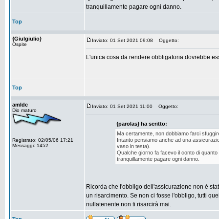
tranquillamente pagare ogni danno.
Top
{Giulgiulio}
Inviato: 01 Set 2021 09:08
Oggetto:
Ospite
L'unica cosa da rendere obbligatoria dovrebbe esse
Top
amldc
Inviato: 01 Set 2021 11:00
Oggetto:
Dio maturo
{parolas} ha scritto:
Ma certamente, non dobbiamo farci sfuggir
Intanto pensiamo anche ad una assicurazione (o
Registrato: 02/05/06 17:21
Messaggi: 1452
vaso in testa).
Qualche giorno fa facevo il conto di quanto 
tranquillamente pagare ogni danno.
Ricorda che l'obbligo dell'assicurazione non è stat
un risarcimento. Se non ci fosse l'obbligo, tutti q
nullatenente non ti risarcirà mai.