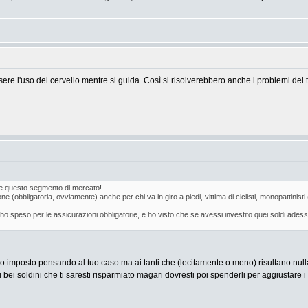
re l'uso del cervello mentre si guida. Così si risolverebbero anche i problemi del t
e questo segmento di mercato!
bbligatoria, ovviamente) anche per chi va in giro a piedi, vittima di ciclisti, monopattinisti (!),
ho speso per le assicurazioni obbligatorie, e ho visto che se avessi investito quei soldi adesso
o imposto pensando al tuo caso ma ai tanti che (lecitamente o meno) risultano nullat
uei bei soldini che ti saresti risparmiato magari dovresti poi spenderli per aggiusta