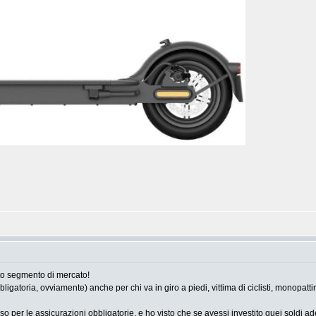
to segmento di mercato!
oria, ovviamente) anche per chi va in giro a piedi, vittima di ciclisti, monopattinisti 
o per le assicurazioni obbligatorie, e ho visto che se avessi investito quei soldi ade