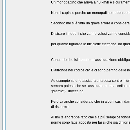
Un monopattino che arriva a 40 km/h è sicurament
Non si capisce perché un monopattino debba poter 
Secondo me si è fatto un grave errore a considerarli
Di sicuro i modelli che vanno veloci vanno consider
per quanto riguarda le biciclette elettriche, da que
Concordo che istituendo un'assicurazione obbligator
D'altronde nel codice civile ci sono perfino delle n
Ad esempio se uno assicura una cosa contro il furt
sembra palese che se l'assicuratore ha accettato d
"premio") . Invece no.
Però va anche considerato che in alcuni casi i da
di risparmio.
Al limite andrebbe fatto che sia più semplice fonda
norme sono fatte apposta per far sì che sia difficil