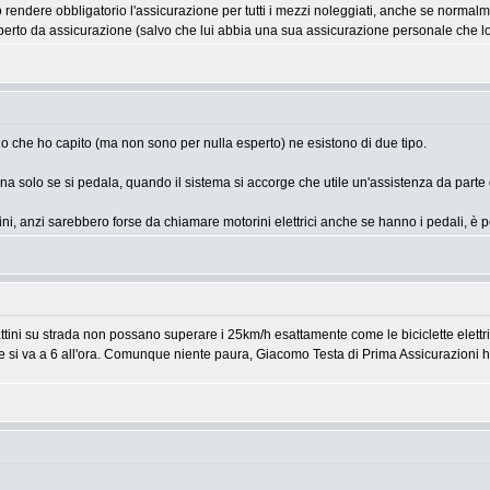
ndere obbligatorio l'assicurazione per tutti i mezzi noleggiati, anche se normal
operto da assicurazione (salvo che lui abbia una sua assicurazione personale che l
llo che ho capito (ma non sono per nulla esperto) ne esistono di due tipo.
ziona solo se si pedala, quando il sistema si accorge che utile un'assistenza da part
torini, anzi sarebbero forse da chiamare motorini elettrici anche se hanno i pedali,
ini su strada non possano superare i 25km/h esattamente come le biciclette elettrich
ne si va a 6 all'ora. Comunque niente paura, Giacomo Testa di Prima Assicurazioni ha