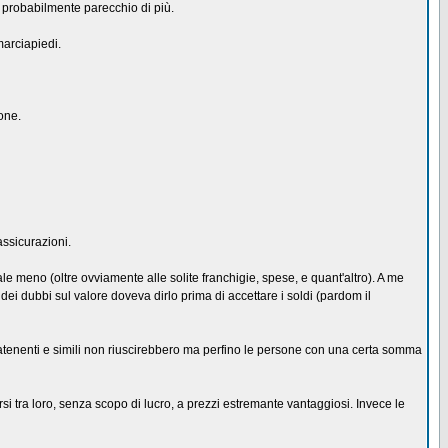
probabilmente parecchio di più.
marciapiedi.
one.
assicurazioni.
e meno (oltre ovviamente alle solite franchigie, spese, e quant'altro). A me
ei dubbi sul valore doveva dirlo prima di accettare i soldi (pardom il
atenenti e simili non riuscirebbero ma perfino le persone con una certa somma
i tra loro, senza scopo di lucro, a prezzi estremante vantaggiosi. Invece le