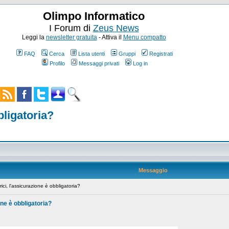
Olimpo Informatico
I Forum di
Zeus News
Leggi la
newsletter gratuita
- Attiva il
Menu compatto
FAQ
Cerca
Lista utenti
Gruppi
Registrati
Profilo
Messaggi privati
Log in
bligatoria?
Messaggio
ci, l'assicurazione è obbligatoria?
one è obbligatoria?