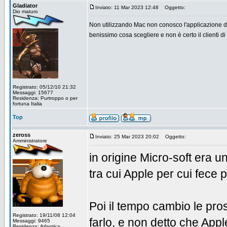
Gladiator
Inviato: 11 Mar 2023 12:48
Oggetto:
Dio maturo
Non utilizzando Mac non conosco l'applicazione di
benissimo cosa scegliere e non è certo il clienti d
Registrato: 05/12/10 21:32
Messaggi: 15677
Residenza: Purtroppo o per
fortuna Italia
Top
zeross
Inviato: 25 Mar 2023 20:02
Oggetto:
Amministratore
in origine Micro-soft era un
tra cui Apple per cui fece 
Poi il tempo cambio le pros
Registrato: 19/11/08 12:04
farlo, e non detto che App
Messaggi: 9465
Residenza: Atlantica