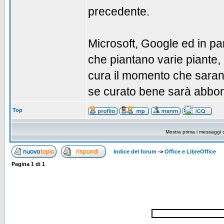
precedente.
Microsoft, Google ed in pa
che piantano varie piante, 
cura il momento che sarann
se curato bene sarà abbond
Top
Mostra prima i messaggi 
Indice del forum
->
Office e LibreOffice
Pagina
1
di
1