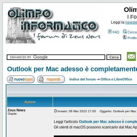
Oli
I F
Leggi la
newslet
FAQ
Cerca
Profilo
Outlook per Mac adesso è completamente
Indice del forum
->
Office e LibreOffice
Autore
Zeus News
Inviato: 08 Mar 2023 17:00
Oggetto: Outlook per Mac 
Ospite
Leggi l'articolo
Outlook per Mac adesso è comple
Gli utenti di macOS possono scaricarlo dal Mac A