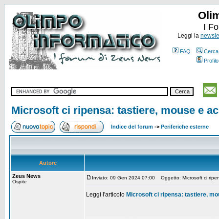
Oli
I F
Leggi la
newslet
FAQ
Cerca
Profilo
Microsoft ci ripensa: tastiere, mouse e a
Indice del forum
->
Periferiche esterne
Autore
Zeus News
Inviato: 09 Gen 2024 07:00
Oggetto: Microsoft ci ripen
Ospite
Leggi l'articolo
Microsoft ci ripensa: tastiere, m