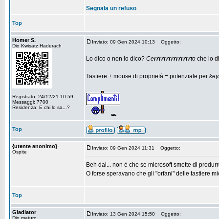
Segnala un refuso
Top
Homer S.
Inviato: 09 Gen 2024 10:13
Oggetto:
Dio Kwisatz Haderach
Lo dico o non lo dico?
Ce
rrrrrrrrrrrrrrr
to
che lo d
Tastiere + mouse di proprietà = potenziale per
key
Registrato: 24/12/21 10:59
Messaggi: 7700
Residenza: E chi lo sa...?
Top
{utente anonimo}
Inviato: 09 Gen 2024 11:31
Oggetto:
Ospite
Beh dai... non è che se microsoft smette di produrr
O forse speravano che gli "orfani" delle tastiere 
Top
Gladiator
Inviato: 13 Gen 2024 15:50
Oggetto:
Dio maturo