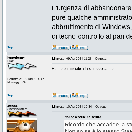
L'urgenza di abbandonare 
pure qualche amministrator
abbruttimento di Windows,
di tecno-controllo al pari d
Top
lemorlenny
Inviato: 09 Apr 2024 11:28
Oggetto:
Eroe
Hanno cominciato a farsi troppe canne.
Registrato: 18/10/12 18:47
Messaggi: 74
Top
zeross
Inviato: 10 Apr 2024 16:34
Oggetto:
Amministratore
francescodue ha scritto:
Ricordo che accadde la st
Non so se è lo stesso Stat