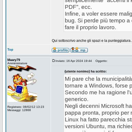
semplicemente "accenti il P
PDF", ecc.
Infine, a voler essere mali
bug. Si perde più tempo a 
fare il proprio lavoro.
Qui sottoscrivo anche gli spazi e la punteggiatura.
Top
Maary79
Inviato: 16 Apr 2024 19:44
Oggetto:
Amministratore
{utente nonimo} ha scritto:
Mi pare che la municipalit
tornare a Windows, forse pe
Secondo me ha ragione l'ut
generico.
Negli decenni Microsoft ha 
Registrato: 08/02/12 13:23
Messaggi: 12868
pappa pronta, proprio per m
Linux ha fatto parecchia s
versioni Ubuntu, ma richie