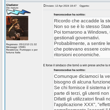
Gladiator
Inviato: 12 Apr 2024 18:47
Oggetto:
Dio maturo
francescodue ha scritto:
Ricordo che accadde la st
Non so se è lo stesso Stat
Poi tornarono a Windows, 
gestionali governativi.
Probabilmente, a sentire l
Registrato: 05/12/10 21:32
Messaggi: 15681
che potevano essere coinvo
Residenza: Purtroppo o per
fortuna Italia
ritorsioni economiche.
E forse il sindaco che tornò a win prese anche la 
francescodue ha scritto:
Comunque diciamoci la veri
bisogno di alcuna funzione
Se chi fornisce il sistema 
parte di terzi, gli utenti
Difatti gli utilizzatori fina
l'applicazione XXX", "effet