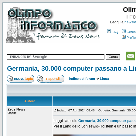
Oli
I F
Leggi la
newslet
FAQ
Cerca
Profilo
Germania, 30.000 computer passano a Lin
Indice del forum
->
Linux
Autore
Zeus News
Inviato: 07 Apr 2024 08:46
Oggetto: Germania, 30.000 
Ospite
Leggi l'articolo
Germania, 30.000 computer passa
Per il Land dello Schleswig-Holstein è un passo im