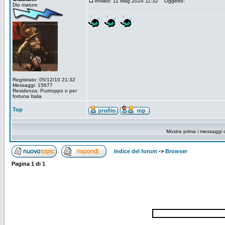
Inviato: 11 Mag 2024 11:32
Oggetto:
Dio maturo
Registrato: 05/12/10 21:32
Messaggi: 15677
Residenza: Purtroppo o per
fortuna Italia
Top
Mostra prima i messaggi 
Indice del forum
->
Browser
Pagina
1
di
1