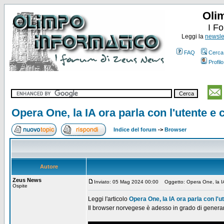
Oli
I F
Leggi la
newslet
FAQ
Cerca
Profilo
Opera One, la IA ora parla con l'utente e
Indice del forum
->
Browser
Autore
Zeus News
Inviato: 05 Mag 2024 00:00
Oggetto: Opera One, la IA 
Ospite
Leggi l'articolo
Opera One, la IA ora parla con l'
Il browser norvegese è adesso in grado di generare