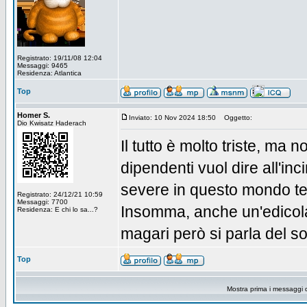
Registrato: 19/11/08 12:04
Messaggi: 9465
Residenza: Atlantica
Top
Homer S.
Inviato: 10 Nov 2024 18:50
Oggetto:
Dio Kwisatz Haderach
Il tutto è molto triste, ma 
dipendenti vuol dire all'inc
severe in questo mondo te
Registrato: 24/12/21 10:59
Messaggi: 7700
Insomma, anche un'edicola
Residenza: E chi lo sa...?
magari però si parla del solo
Top
Mostra prima i messaggi 