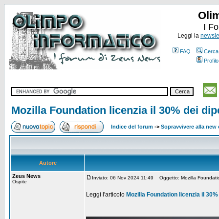
Oli
I F
Leggi la
newslet
FAQ
Cerca
Profilo
Mozilla Foundation licenzia il 30% dei di
Indice del forum
->
Sopravvivere alla ne
Autore
Zeus News
Inviato: 06 Nov 2024 11:49
Oggetto: Mozilla Foundation
Ospite
Leggi l'articolo
Mozilla Foundation licenzia il 30%