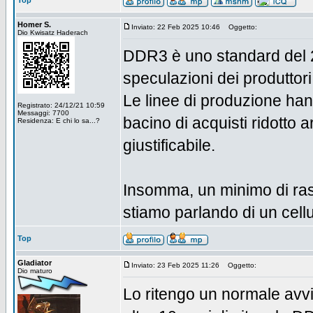
Top
Homer S.
Inviato: 22 Feb 2025 10:46
Oggetto:
Dio Kwisatz Haderach
DDR3 è uno standard del 2
speculazioni dei produttori 
Le linee di produzione han
Registrato: 24/12/21 10:59
Messaggi: 7700
bacino di acquisti ridotto 
Residenza: E chi lo sa...?
giustificabile.
Insomma, un minimo di ras
stiamo parlando di un cell
Top
Gladiator
Inviato: 23 Feb 2025 11:26
Oggetto:
Dio maturo
Lo ritengo un normale av