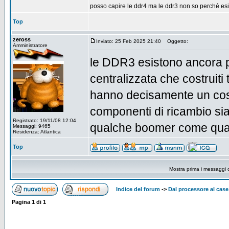
posso capire le ddr4 ma le ddr3 non so perché es
Top
zeross
Inviato: 25 Feb 2025 21:40
Oggetto:
Amministratore
le DDR3 esistono ancora pe
centralizzata che costruiti
hanno decisamente un cost
componenti di ricambio sia
Registrato: 19/11/08 12:04
qualche boomer come qual
Messaggi: 9465
Residenza: Atlantica
Top
Mostra prima i messaggi 
Indice del forum
->
Dal processore al case
Pagina
1
di
1