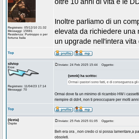
oltre 10 anni di vita e le 
Inoltre parliamo di un com
Registrato: 05/12/10 21:32
elevata da richiedere una 
Messaggi: 15681
Residenza: Purtroppo o per
fortuna Italia
un upgrade nell'intera vita
Top
silviop
Inviato: 24 Feb 2025 15:44
Oggetto:
Eroe
{smnk} ha scritto:
Ormai i pastori sono fatti, e di conseguenza gli
Registrato: 11/04/23 17:14
Messaggi: 70
Ormai dove fa un minimo di ricambio HW i cassetti
riempire di ddr4, non ti preoccupare per molti
Top
{4zeta}
Inviato: 25 Feb 2025 01:05
Oggetto:
Ospite
Beh era ora , non credo ci si possa lamentare,a 
obsoleti.