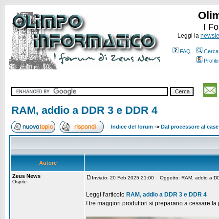
Oli
I F
Leggi la
newslet
FAQ
Cerca
Profilo
RAM, addio a DDR 3 e DDR 4
Indice del forum
->
Dal processore al case
Autore
Zeus News
Inviato: 20 Feb 2025 21:00
Oggetto: RAM, addio a D
Ospite
Leggi l'articolo
RAM, addio a DDR 3 e DDR 4
I tre maggiori produttori si preparano a cessare la 