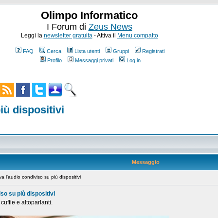
Olimpo Informatico
I Forum di
Zeus News
Leggi la
newsletter gratuita
- Attiva il
Menu compatto
FAQ
Cerca
Lista utenti
Gruppi
Registrati
Profilo
Messaggi privati
Log in
iù dispositivi
Messaggio
l'audio condiviso su più dispositivi
so su più dispositivi
ffie e altoparlanti.