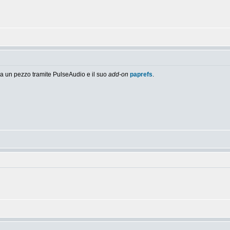
da un pezzo tramite PulseAudio e il suo
add-on
paprefs
.