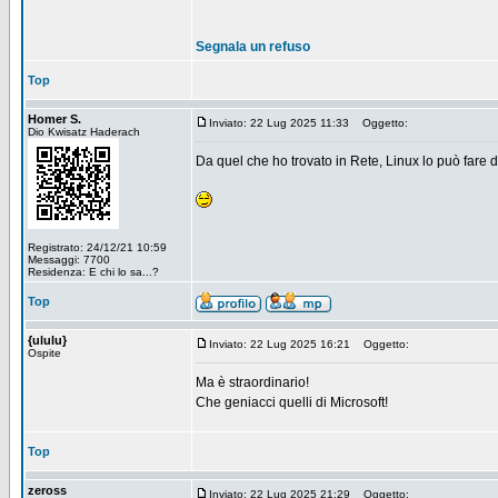
Segnala un refuso
Top
Homer S.
Inviato: 22 Lug 2025 11:33
Oggetto:
Dio Kwisatz Haderach
Da quel che ho trovato in Rete, Linux lo può fare 
Registrato: 24/12/21 10:59
Messaggi: 7700
Residenza: E chi lo sa...?
Top
{ululu}
Inviato: 22 Lug 2025 16:21
Oggetto:
Ospite
Ma è straordinario!
Che geniacci quelli di Microsoft!
Top
zeross
Inviato: 22 Lug 2025 21:29
Oggetto: