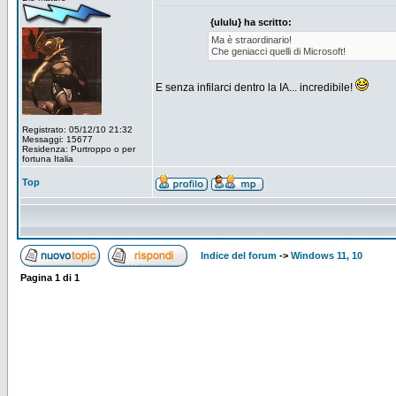
{ululu} ha scritto:
Ma è straordinario!
Che geniacci quelli di Microsoft!
E senza infilarci dentro la IA... incredibile!
Registrato: 05/12/10 21:32
Messaggi: 15677
Residenza: Purtroppo o per
fortuna Italia
Top
Indice del forum
->
Windows 11, 10
Pagina
1
di
1