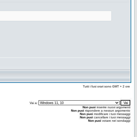
Tutti i fusi orari sono GMT + 2 ore
Vai a:
Non puoi
inserire nuovi argomenti
Non puoi
rispondere a nessun argomento
Non puoi
modificare i tuoi messaggi
Non puoi
cancellare i tuoi messaggi
Non puoi
votare nei sondaggi