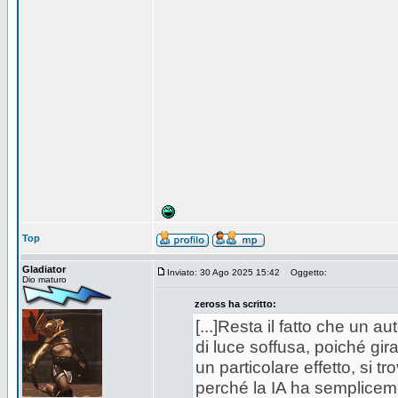
Top
Gladiator
Inviato: 30 Ago 2025 15:42
Oggetto:
Dio maturo
zeross ha scritto:
[...]Resta il fatto che un a
di luce soffusa, poiché gir
un particolare effetto, si tr
perché la IA ha sempliceme