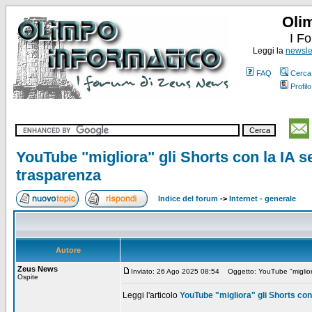
Oli
I F
Leggi la
newslet
FAQ
Cerca
Profilo
YouTube "migliora" gli Shorts con la IA s
trasparenza
Indice del forum
->
Internet - generale
Autore
Zeus News
Inviato: 26 Ago 2025 08:54
Oggetto: YouTube "migliora"
Ospite
Leggi l'articolo
YouTube "migliora" gli Shorts con