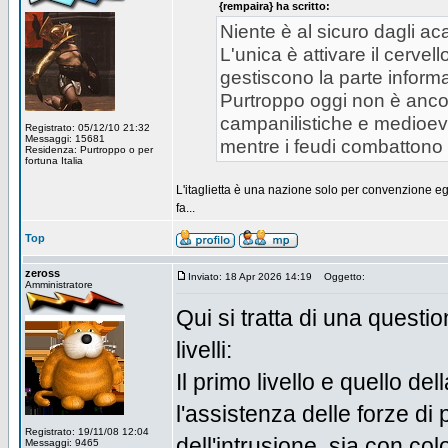
{rempaira} ha scritto:
Niente è al sicuro dagli aca
L'unica è attivare il cervel
gestiscono la parte informa
Purtroppo oggi non è ancor
campanilistiche e medioeva
Registrato: 05/12/10 21:32
Messaggi: 15681
mentre i feudi combattono 
Residenza: Purtroppo o per
fortuna Italia
L'itaglietta è una nazione solo per convenzione egl
fa...
Top
zeross
Inviato: 18 Apr 2026 14:19
Oggetto:
Amministratore
Qui si tratta di una questi
livelli:
Il primo livello e quello de
l'assistenza delle forze di 
Registrato: 19/11/08 12:04
dell'intrusione, sia con c
Messaggi: 9465