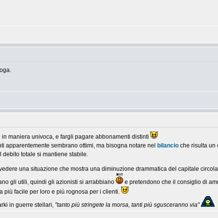
roga.
ti in maniera univoca, e fargli pagare abbonamenti distinti
nti apparentemente sembrano ottimi, ma bisogna notare nel
bilancio
che risulta un 
 debito totale si mantiene stabile.
vedere una situazione che mostra una diminuzione drammatica del capitale circolan
o gli utili, quindi gli azionisti si arrabbiano
e pretendono che il consiglio di ammi
a più facile per loro e più rognosa per i clienti.
ki in guerre stellari,
"tanto più stringete la morsa, tanti più sgusceranno via"