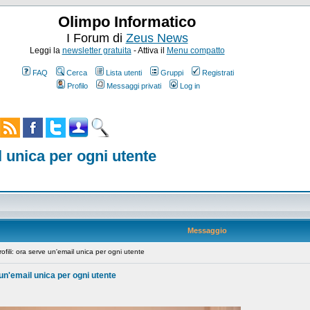
Olimpo Informatico
I Forum di
Zeus News
Leggi la
newsletter gratuita
- Attiva il
Menu compatto
FAQ
Cerca
Lista utenti
Gruppi
Registrati
Profilo
Messaggi privati
Log in
l unica per ogni utente
Messaggio
fili: ora serve un'email unica per ogni utente
 un'email unica per ogni utente