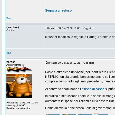
Segnala un refuso
Top
{sombre}
Inviato: 30 Giu 2026 10:05
Oggetto:
Ospite
Il pusher modifica le regole, o ti adegui o niente d
Top
zeross
Inviato: 30 Giu 2026 12:21
Oggetto:
Amministratore
Poste elettroniche univoche, per identificare clien
NETFLIX non sta proprio benissimo anche se i co
complessive rispetto agli anni precedenti, mentre il
Al contrario esaminando il
flusso di cassa
si può 
In pratica diminuiscono i soldi e le spese si mangian
aumentare le spese per i clienti risulta essere l'ide
Registrato: 19/11/08 12:04
Messaggi: 9465
Come diceva la principessa Leila al governatori Tar
Residenza: Atlantica