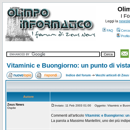
Oli
I F
Leggi la
newslet
FAQ
Cerca
Profilo
Vitaminic e Buongiorno: un punto di vista
Indice del forum
->
Vecchi articoli di Zeu
Autore
Zeus News
Inviato: 11 Feb 2003 01:00
Oggetto: Vitaminic e Buongi
Ospite
Commenti all'articolo
Vitaminic e Buongiorno: un p
La parola a Massimo Mantellini, uno dei più indip