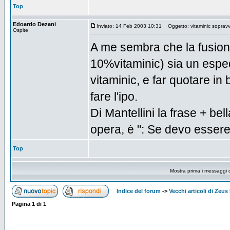
Top
Edoardo Dezani
Inviato: 14 Feb 2003 10:31
Oggetto: vitaminic sopravv
Ospite
A me sembra che la fusion
10%vitaminic) sia un espe
vitaminic, e far quotare i
fare l'ipo.
Di Mantellini la frase + bel
opera, è ": Se devo essere
Top
Mostra prima i messaggi 
Indice del forum
->
Vecchi articoli di Zeu
Pagina
1
di
1