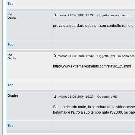
Top
ice
Inviato: 21 Dic 2004 12:29
Oggetto: siete indietro....
Ospite
provate a guardare questo....con controllo remoto v
Top
ice
Inviato: 21 Dic 2004 12:30
Oggetto: azz...mi sono scorda
Ospite
http://www.extremerestraints.com/stat/lc125.html
Top
Ospite
Inviato: 21 Dic 2004 16:27
Oggetto: VHS
Se non ricordo male, lo standard delle videocasse
betamax e l'altro a suo tempo nato (V2000, mi par
Top