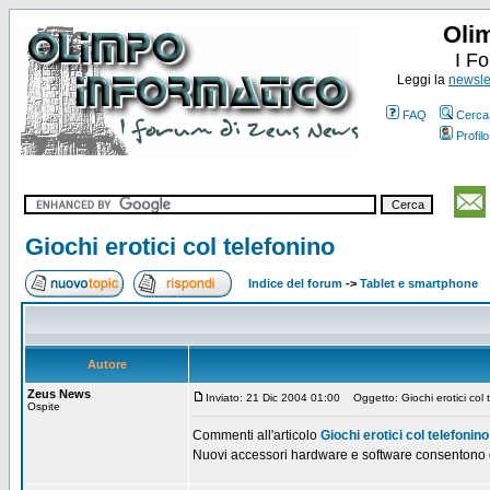
Oli
I F
Leggi la
newslet
FAQ
Cerca
Profilo
Giochi erotici col telefonino
Indice del forum
->
Tablet e smartphone
Autore
Zeus News
Inviato: 21 Dic 2004 01:00
Oggetto: Giochi erotici col 
Ospite
Commenti all'articolo
Giochi erotici col telefonino
Nuovi accessori hardware e software consentono di