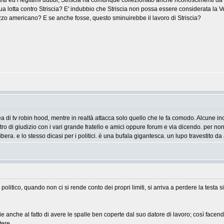
ifetti ed i legittimi dubbi, Striscia ha comunque collezionato anche riconoscimenti da 
a lotta contro Striscia? E' indubbio che Striscia non possa essere considerata la Ver
zo americano? E se anche fosse, questo sminuirebbe il lavoro di Striscia?
nomea di tv robin hood, mentre in realtà attacca solo quello che le fa comodo. Alcun
ro di giudizio con i vari grande fratello e amici oppure forum e via dicendo. per non
bera. e lo stesso dicasi per i politici. è una bufala gigantesca. un lupo travestito da
politico, quando non ci si rende conto dei propri limiti, si arriva a perdere la testa 
anche al fatto di avere le spalle ben coperte dal suo datore di lavoro; così facend
tere.