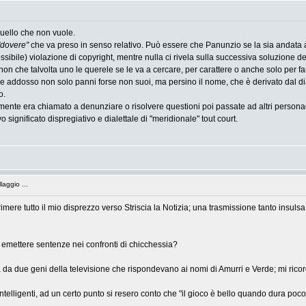
quello che non vuole.
"dovere"
che va preso in senso relativo. Può essere che Panunzio se la sia andata 
ibile) violazione di copyright, mentre nulla ci rivela sulla successiva soluzione de
e non che talvolta uno le querele se le va a cercare, per carattere o anche solo per 
cire addosso non solo panni forse non suoi, ma persino il nome, che è derivato dal d
o.
nte era chiamato a denunziare o risolvere questioni poi passate ad altri personaggi
vo significato dispregiativo e dialettale di "meridionale" tout court.
laggio ...
imere tutto il mio disprezzo verso Striscia la Notizia; una trasmissione tanto insul
ed emettere sentenze nei confronti di chicchessia?
fa da due geni della televisione che rispondevano ai nomi di Amurri e Verde; mi ricor
lligenti, ad un certo punto si resero conto che "il gioco è bello quando dura poco"