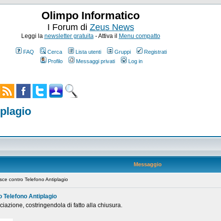
Olimpo Informatico
I Forum di
Zeus News
Leggi la
newsletter gratuita
- Attiva il
Menu compatto
FAQ
Cerca
Lista utenti
Gruppi
Registrati
Profilo
Messaggi privati
Log in
iplagio
Messaggio
sce contro Telefono Antiplagio
o Telefono Antiplagio
iazione, costringendola di fatto alla chiusura.