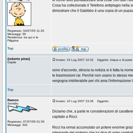
Io vorrei solo puntualizzare una cosa: con tutti i d
Cosa ha collezionato il Telefono antiplagio nella su
dimostrare che il Gabibbo è una copia di un pupaz
Registrato: 04/07/05 11:30
Messaggi: 39
Residenza: tra qui e le
Filippine
Top
{roberto piras}
Inviato: 10 Lug 2007 10:32
Oggetto: iniqua e di parte
Ospite
sono d'accordo, striscia la notizia si è fatta la 
le trasmissioni rai. Perché non usano lo stesso met
vergogna intollerabile per chi ama l'informazione li
Top
Ramon
Inviato: 10 Lug 2007 23:36
Oggetto:
Semidio
Diciamo che, a parte le considerazioni di carattere 
capitato a Ricci.
Registrato: 07/07/06 01:50
Messaggi: 342
Ricci ha ormai accumulato un potere enorme grazie 
integrante del sistema che lui dice di voler combat