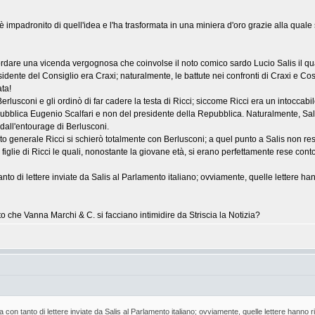
 è impadronito di quell'idea e l'ha trasformata in una miniera d'oro grazie alla qual
cordare una vicenda vergognosa che coinvolse il noto comico sardo Lucio Salis il quale
ente del Consiglio era Craxi; naturalmente, le battute nei confronti di Craxi e Cos
ata!
erlusconi e gli ordinò di far cadere la testa di Ricci; siccome Ricci era un intoccab
Repubblica Eugenio Scalfari e non del presidente della Repubblica. Naturalmente, Sal
 dall'entourage di Berlusconi.
to generale Ricci si schierò totalmente con Berlusconi; a quel punto a Salis non restò
lle figlie di Ricci le quali, nonostante la giovane età, si erano perfettamente rese co
 di lettere inviate da Salis al Parlamento italiano; ovviamente, quelle lettere ha
o che Vanna Marchi & C. si facciano intimidire da Striscia la Notizia?
 tanto di lettere inviate da Salis al Parlamento italiano; ovviamente, quelle lettere hanno 