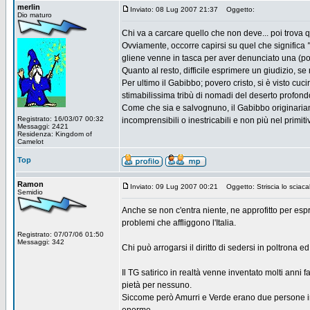
merlin
Inviato: 08 Lug 2007 21:37
Oggetto:
Dio maturo
Chi va a carcare quello che non deve... poi trova 
Ovviamente, occorre capirsi su quel che significa
gliene venne in tasca per aver denunciato una (poss
Quanto al resto, difficile esprimere un giudizio, s
Per ultimo il Gabibbo; povero cristo, si è visto cu
stimabilissima tribù di nomadi del deserto profond
Come che sia e salvognuno, il Gabibbo originariame
Registrato: 16/03/07 00:32
incomprensibili o inestricabili e non più nel primiti
Messaggi: 2421
Residenza: Kingdom of
Camelot
Top
Ramon
Inviato: 09 Lug 2007 00:21
Oggetto: Striscia lo sciacal
Semidio
Anche se non c'entra niente, ne approfitto per espr
problemi che affliggono l'Italia.
Registrato: 07/07/06 01:50
Messaggi: 342
Chi può arrogarsi il diritto di sedersi in poltrona 
Il TG satirico in realtà venne inventato molti anni 
pietà per nessuno.
Siccome però Amurri e Verde erano due persone inte