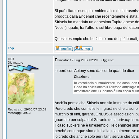
Si può citare l'esempio emblematico della trasmissi
prodotta dalla Endemol che recentemente è stata 
Striscia ha mandato un ennesimo Tapiro anche dopo
Noce (il quale, tra l'altro, è sul libro paga del dator
Questo esempio che ho fatto è uno dei più banali; pur
Top
ili07
Inviato: 12 Lug 2007 02:20
Oggetto:
Dio maturo
io però con Abtony sono daccordo quando dice
Citazione:
Io vorrei solo puntualizzare una cosa: con tu
Cosa ha collezionato il Telefono antiplagio n
dimostrare che il Gabibbo è una copia di u
Anch'io penso che Striscia non sia immune da crit
Però credo che con tutte le ingiustizie che ci sono i
Registrato: 29/05/07 23:58
Messaggi: 3913
mucchio di enti, garanti, ONLUS, e associazioni p
guardate per colpa del Garante della privacy come si
Il caso Tuckers ne è un'esempio...le denuncie sull
perchè comunque siamo in italia, ma almeno, se an
io credo che anche solo per i tanti servizi che Str