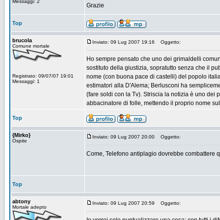
Messaggi: 2
Grazie
Top
brucola
Inviato: 09 Lug 2007 19:16
Oggetto:
Comune mortale
Ho sempre pensato che uno dei grimaldelli comunica
sostituto della giustizia, sopratutto senza che il pu
Registrato: 09/07/07 19:01
nome (con buona pace di castelli) del popolo itali
Messaggi: 1
estimatori alla D'Alema; Berlusconi ha semplicemen
(fare soldi con la Tv). Striscia la notizia è uno de
abbacinatore di folle, mettendo il proprio nome sulle
Top
{Mirko}
Inviato: 09 Lug 2007 20:00
Oggetto:
Ospite
Come, Telefono antiplagio dovrebbe combattere que
Top
abtony
Inviato: 09 Lug 2007 20:59
Oggetto:
Mortale adepto