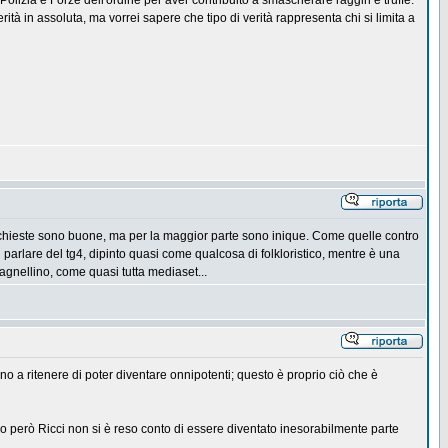
Polizia e Forze dell'ordine per aver contribuito a smascherare raggiri e truffe.
ità in assoluta, ma vorrei sapere che tipo di verità rappresenta chi si limita a
e inchieste sono buone, ma per la maggior parte sono inique. Come quelle contro
 parlare del tg4, dipinto quasi come qualcosa di folkloristico, mentre è una
 agnellino, come quasi tutta mediaset...
sino a ritenere di poter diventare onnipotenti; questo è proprio ciò che è
o però Ricci non si è reso conto di essere diventato inesorabilmente parte