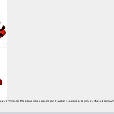
 Staffelli "chiedendo 500 miliardi di lire e dicendo che il Gabibbo è un plagio della mascotte Big Red. Dieci a