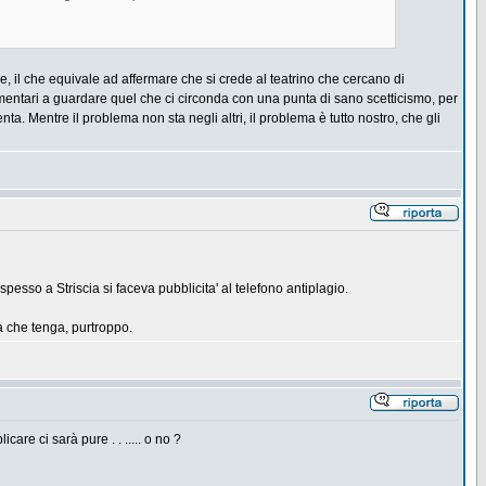
 il che equivale ad affermare che si crede al teatrino che cercano di
lementari a guardare quel che ci circonda con una punta di sano scetticismo, per
a. Mentre il problema non sta negli altri, il problema è tutto nostro, che gli
pesso a Striscia si faceva pubblicita' al telefono antiplagio.
ica che tenga, purtroppo.
are ci sarà pure . . ..... o no ?