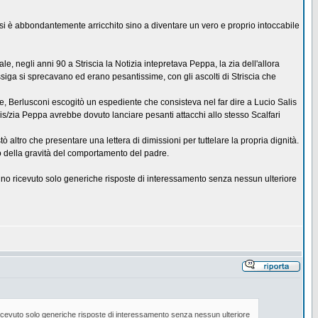
e si è abbondantemente arricchito sino a diventare un vero e proprio intoccabile
, negli anni 90 a Striscia la Notizia intepretava Peppa, la zia dell'allora
siga si sprecavano ed erano pesantissime, con gli ascolti di Striscia che
ile, Berlusconi escogitò un espediente che consisteva nel far dire a Lucio Salis
is/zia Peppa avrebbe dovuto lanciare pesanti attacchi allo stesso Scalfari
 altro che presentare una lettera di dimissioni per tuttelare la propria dignità.
nto della gravità del comportamento del padre.
nno ricevuto solo generiche risposte di interessamento senza nessun ulteriore
ricevuto solo generiche risposte di interessamento senza nessun ulteriore