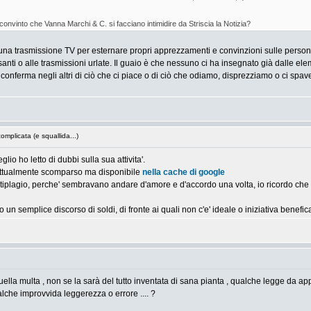
onvinto che Vanna Marchi & C. si facciano intimidire da Striscia la Notizia?
na trasmissione TV per esternare propri apprezzamenti e convinzioni sulle persone,
santi o alle trasmissioni urlate. Il guaio è che nessuno ci ha insegnato già dalle e
onferma negli altri di ciò che ci piace o di ciò che odiamo, disprezziamo o ci spavent
omplicata (e squallida...)
lio ho letto di dubbi sulla sua attivita'.
o attualmente scomparso ma disponibile
nella cache di google
 antiplagio, perche' sembravano andare d'amore e d'accordo una volta, io ricordo che s
otto un semplice discorso di soldi, di fronte ai quali non c'e' ideale o iniziativa benef
uella multa , non se la sarà del tutto inventata di sana pianta , qualche legge da applic
che improvvida leggerezza o errore .... ?