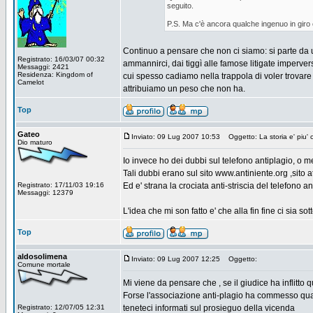
seguito.
P.S. Ma c'è ancora qualche ingenuo in giro c
Continuo a pensare che non ci siamo: si parte da u
Registrato: 16/03/07 00:32
ammannirci, dai tiggì alle famose litigate imperver
Messaggi: 2421
Residenza: Kingdom of
cui spesso cadiamo nella trappola di voler trovare c
Camelot
attribuiamo un peso che non ha.
Top
Gateo
Inviato: 09 Lug 2007 10:53
Oggetto: La storia e' piu' c
Dio maturo
Io invece ho dei dubbi sul telefono antiplagio, o meg
Tali dubbi erano sul sito www.antiniente.org ,sit
Registrato: 17/11/03 19:16
Ed e' strana la crociata anti-striscia del telefono
Messaggi: 12379
L'idea che mi son fatto e' che alla fin fine ci sia s
Top
aldosolimena
Inviato: 09 Lug 2007 12:25
Oggetto:
Comune mortale
Mi viene da pensare che , se il giudice ha inflitto q
Forse l'associazione anti-plagio ha commesso qual
Registrato: 12/07/05 12:31
teneteci informati sul prosieguo della vicenda