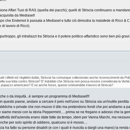
one Affari Tuoi di RAI1 (quella dei pacchi); quelli di Striscia continuano a mandare T
acquisita da Mediaset!
 che Endemol è passata a Mediaset e tutto ciò dimostra la malafede di Ricci & C. i
e di lavoro di Ricci).
troppo, gli intrallazzi tra Striscia e il potere politico-affaristico sono ben più gravi
tti i difetti ed i legittimi dubbi, Striscia ha comunque collezionato anche riconoscimenti da Pol
ella sua lotta contro Striscia? E' indubbio che Striscia non possa essere considerata la Verità 
n pupazzo americano? E se anche fosse, questo sminuirebbe il lavoro di Striscia?
iche o da iniquità...è sempre un programma di Mediaset!!!
n questo paese, andare a cercare il pelo nell'uovo su Striscia sia un'inutile perdita d
ubbliche o private che non muovo il dito ma pretendono fondi che poi andiamo a pa
amo messi con la storia Peppermint......prima se ne fregano e adesso che la gente è fi
'attività dell'azienda erano state fatte da tempo, idem per Vanna Marchi, ma nessuno
che per solo spirito di oddiens, qualcuno si è mosso....
iscia ha fatto su persone disabili (e con i quali è riuscita a dargli una mano) la re