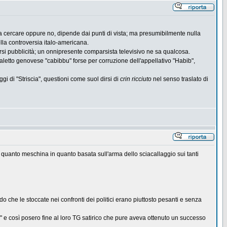
a cercare oppure no, dipende dai punti di vista; ma presumibilmente nulla
lla controversia italo-americana.
farsi pubblicità; un onnipresente comparsista televisivo ne sa qualcosa.
ialetto genovese "cabibbu" forse per corruzione dell'appellativo "Habib",
 di "Striscia", questioni come suol dirsi di
crin ricciuto
nel senso traslato di
sa quanto meschina in quanto basata sull'arma dello sciacallaggio sui tanti
do che le stoccate nei confronti dei politici erano piuttosto pesanti e senza
 e così posero fine al loro TG satirico che pure aveva ottenuto un successo