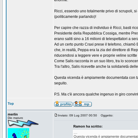
enorme.
Ricci, essendo uno totalmente privo di scrupoli, si
(politicamente parlando)!
Per capire che razza di individuo è Ricci, basti ri
Presidente della Repubblica Cossiga, mentre Presid
erano saliti sino a 16 milioni di telespettatori a ser
Ad un certo punto Craxi prese il telefono, chiamò B
che, in realtà, Peppa era la zia del direttore di 
riducendosi a leggere vere e proprie veline scritte
Come Salis racconta in un suo libro, tra lo sconcer
Tra l'altro, Salis ricevette anche la solidarietà de
Questa vicenda è ampiamente documentata con tanto
seguito.
P.S. Ma c'è ancora qualche ingenuo in giro convint
Top
merlin
Inviato: 09 Lug 2007 00:50
Oggetto:
Dio maturo
Ramon ha scritto:
....
Questa vicenda è ampiamente documentata con