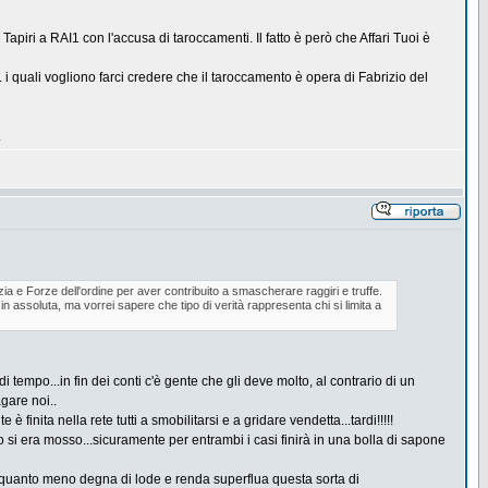
apiri a RAI1 con l'accusa di taroccamenti. Il fatto è però che Affari Tuoi è
 quali vogliono farci credere che il taroccamento è opera di Fabrizio del
.
izia e Forze dell'ordine per aver contribuito a smascherare raggiri e truffe.
in assoluta, ma vorrei sapere che tipo di verità rappresenta chi si limita a
i tempo...in fin dei conti c'è gente che gli deve molto, al contrario di un
gare noi..
nita nella rete tutti a smobilitarsi e a gridare vendetta...tardi!!!!!
 si era mosso...sicuramente per entrambi i casi finirà in una bolla di sapone
nda quanto meno degna di lode e renda superflua questa sorta di