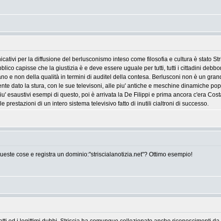
tivi per la diffusione del berlusconismo inteso come filosofia e cultura è stato Str
bblico capisse che la giustizia è e deve essere uguale per tutti, tutti i cittadini debbo
ano e non della qualità in termini di auditel della contesa. Berlusconi non è un g
te dato la stura, con le sue televisoni, alle piu' antiche e meschine dinamiche pop
i piu' esaustivi esempi di questo, poi è arrivata la De Filippi e prima ancora c'era C
 prestazioni di un intero sistema televisivo fatto di inutili cialtroni di successo.
ste cose e registra un dominio:"striscialanotizia.net"? Ottimo esempio!