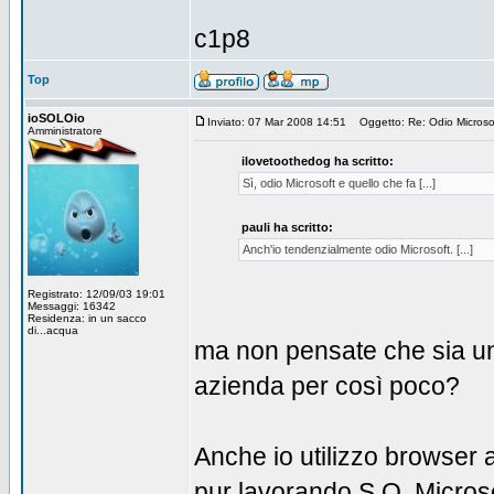
c1p8
Top
ioSOLOio
Inviato: 07 Mar 2008 14:51
Oggetto: Re: Odio Microsoft
Amministratore
ilovetoothedog ha scritto:
Sì, odio Microsoft e quello che fa [...]
pauli ha scritto:
Anch'io tendenzialmente odio Microsoft. [...]
Registrato: 12/09/03 19:01
Messaggi: 16342
Residenza: in un sacco
di...acqua
ma non pensate che sia un 
azienda per così poco?
Anche io utilizzo browser al
pur lavorando S.O. Microso