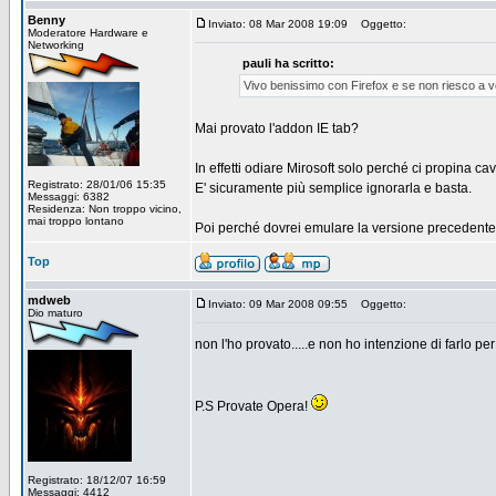
Benny
Inviato: 08 Mar 2008 19:09
Oggetto:
Moderatore Hardware e
Networking
pauli ha scritto:
Vivo benissimo con Firefox e se non riesco a ve
Mai provato l'addon IE tab?
In effetti odiare Mirosoft solo perché ci propina c
Registrato: 28/01/06 15:35
E' sicuramente più semplice ignorarla e basta.
Messaggi: 6382
Residenza: Non troppo vicino,
mai troppo lontano
Poi perché dovrei emulare la versione precedent
Top
mdweb
Inviato: 09 Mar 2008 09:55
Oggetto:
Dio maturo
non l'ho provato.....e non ho intenzione di farlo per i
P.S Provate Opera!
Registrato: 18/12/07 16:59
Messaggi: 4412