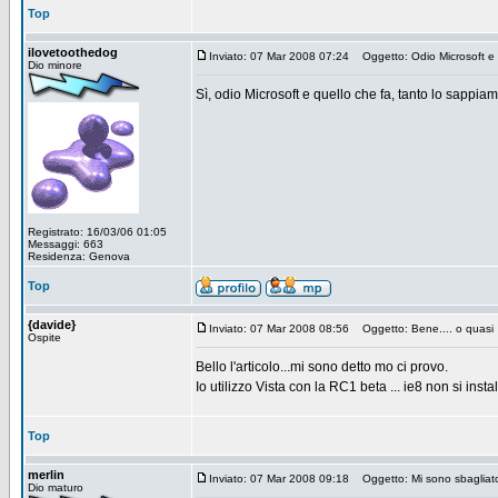
Top
ilovetoothedog
Inviato: 07 Mar 2008 07:24
Oggetto: Odio Microsoft e q
Dio minore
Sì, odio Microsoft e quello che fa, tanto lo sappiam
Registrato: 16/03/06 01:05
Messaggi: 663
Residenza: Genova
Top
{davide}
Inviato: 07 Mar 2008 08:56
Oggetto: Bene.... o quasi
Ospite
Bello l'articolo...mi sono detto mo ci provo.
Io utilizzo Vista con la RC1 beta ... ie8 non si inst
Top
merlin
Inviato: 07 Mar 2008 09:18
Oggetto: Mi sono sbagliat
Dio maturo