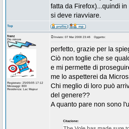
fatta da Firefox)...quindi 
si deve riavviare.
Top
franz
Inviato: 07 Mar 2008 23:46
Oggetto:
Dio minore
perfetto, grazie per la spi
Ciò non toglie che se qualco
e mi permette di proseguir
me lo aspetterei da Micros
Registrato: 25/05/05 17:12
Chi meglio di loro può arri
Messaggi: 800
Residenza: Lac Majeur
del genere??
A quanto pare non sono l'
Citazione:
The Vole has made sure to