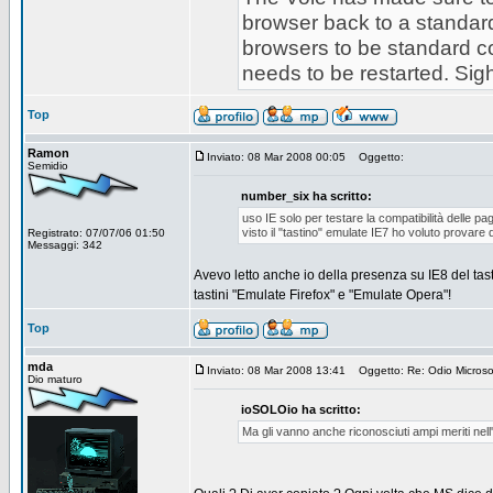
browser back to a standard 
browsers to be standard co
needs to be restarted. Sig
Top
Ramon
Inviato: 08 Mar 2008 00:05
Oggetto:
Semidio
number_six ha scritto:
uso IE solo per testare la compatibilità delle p
visto il "tastino" emulate IE7 ho voluto provare 
Registrato: 07/07/06 01:50
Messaggi: 342
Avevo letto anche io della presenza su IE8 del tas
tastini "Emulate Firefox" e "Emulate Opera"!
Top
mda
Inviato: 08 Mar 2008 13:41
Oggetto: Re: Odio Microsoft
Dio maturo
ioSOLOio ha scritto:
Ma gli vanno anche riconosciuti ampi meriti nell