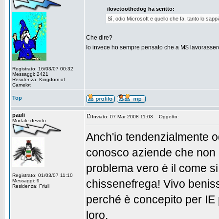
ilovetoothedog ha scritto:
Sì, odio Microsoft e quello che fa, tanto lo sapp
Che dire?
Io invece ho sempre pensato che a M$ lavorassero 
Registrato: 16/03/07 00:32
Messaggi: 2421
Residenza: Kingdom of
Camelot
Top
pauli
Inviato: 07 Mar 2008 11:03
Oggetto:
Mortale devoto
Anch'io tendenzialmente od
conosco aziende che non co
problema vero è il come si 
Registrato: 01/03/07 11:10
chissenefrega! Vivo beniss
Messaggi: 9
Residenza: Friuli
perché è concepito per IE 
loro.