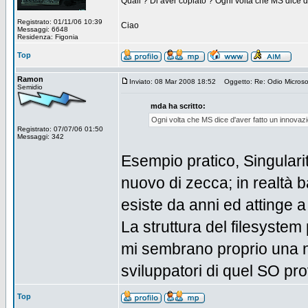
Quali ? Di aver copiato ? Ogni volta che MS dice d
Registrato: 01/11/06 10:39
Ciao
Messaggi: 6648
Residenza: Figonia
Top
Ramon
Inviato: 08 Mar 2008 18:52
Oggetto: Re: Odio Microsoft
Semidio
mda ha scritto:
Ogni volta che MS dice d'aver fatto un innovazi
Registrato: 07/07/06 01:50
Messaggi: 342
Esempio pratico, Singulari
nuovo di zecca; in realtà b
esiste da anni ed attinge 
La struttura del filesystem 
mi sembrano proprio una no
sviluppatori di quel SO pr
Top