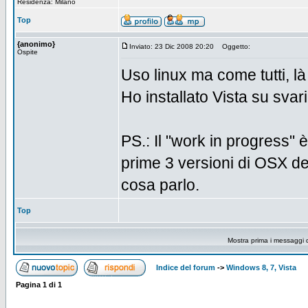
Residenza: Milano
Top
{anonimo}
Inviato: 23 Dic 2008 20:20
Oggetto:
Ospite
Uso linux ma come tutti, l
Ho installato Vista su sva
PS.: Il "work in progress" è
prime 3 versioni di OSX dei
cosa parlo.
Top
Mostra prima i messaggi 
Indice del forum
->
Windows 8, 7, Vista
Pagina
1
di
1