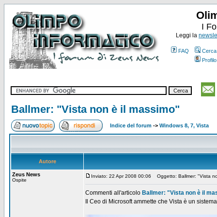
Oli
I F
Leggi la
newslet
FAQ
Cerca
Profilo
Ballmer: "Vista non è il massimo"
Indice del forum
->
Windows 8, 7, Vista
Autore
Zeus News
Inviato: 22 Apr 2008 00:06
Oggetto: Ballmer: "Vista no
Ospite
Commenti all'articolo
Ballmer: "Vista non è il m
Il Ceo di Microsoft ammette che Vista è un sistema 