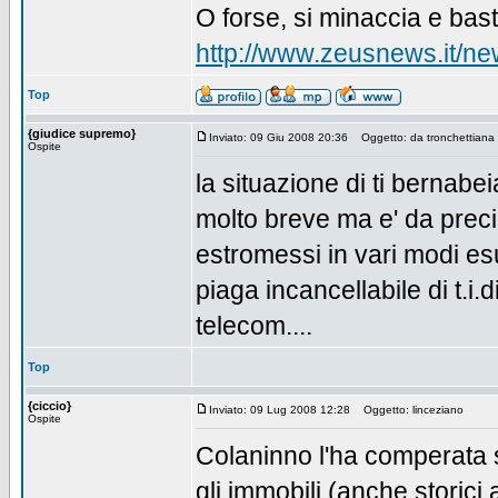
O forse, si minaccia e basta
http://www.zeusnews.it/
Top
{giudice supremo}
Inviato: 09 Giu 2008 20:36
Oggetto: da tronchettiana 
Ospite
la situazione di ti bernabe
molto breve ma e' da precisa
estromessi in vari modi e
piaga incancellabile di t.i.
telecom....
Top
{ciccio}
Inviato: 09 Lug 2008 12:28
Oggetto: linceziano
Ospite
Colaninno l'ha comperata s
gli immobili (anche storici a