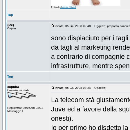
Foto di
James Steidl
Top
{ice}
Inviato: 05 Giu 2008 02:48
Oggetto: proposta concreta
Ospite
sono dispiaciuto per i tagl
da tagli al marketing rende 
a contrario di compagnie 
infrastrutture, mentre spen
Top
copuba
Inviato: 05 Giu 2008 08:24
Oggetto:
Comune mortale
La telecom stà giustamente
Juve ed a favore della squ
Registrato: 05/06/08 08:18
Messaggi: 1
onesti).
Io per primo ho disdetto l