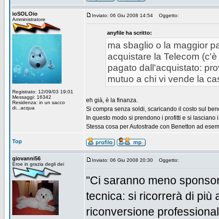
ioSOLOio
Inviato: 06 Giu 2008 14:54
Oggetto:
Amministratore
anyfile ha scritto:
ma sbaglio o la maggior par
acquistare la Telecom (c'è
pagato dall'acquistato: pro
mutuo a chi vi vende la cas
Registrato: 12/09/03 19:01
Messaggi: 16342
eh già, è la finanza.
Residenza: in un sacco
di...acqua
Si compra senza soldi, scaricando il costo sul ben
In questo modo si prendono i profitti e si lasciano i 
Stessa cosa per Autostrade con Benetton ad esem
Top
giovanni56
Inviato: 06 Giu 2008 20:30
Oggetto:
Eroe in grazia degli dei
"Ci saranno meno sponsori
tecnica: si ricorrerà di più
riconversione professional