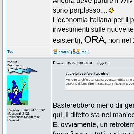
Ancora deve partire il WiMax
sono perplesso....
L'economia italiana per il 
investimenti sulle nuove t
ORA
esistenti),
, non nel
Top
merlin
Inviato: 05 Giu 2008 16:30
Oggetto:
Dio maturo
guardianodelfaro ha scritto:
Ho letto anch'io stamattina questa notizia e ne s
bisogno di ben altre infrastrutture rispetto a quel
...
Basterebbero meno dirigen
Registrato: 16/03/07 00:32
qui, il difetto sta nel manico
Messaggi: 2421
Residenza: Kingdom of
Camelot
E, ovviamente, un retroterr