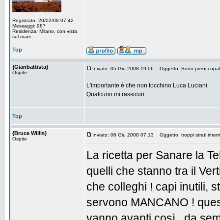
Registrato: 20/02/08 07:42
Messaggi: 987
Residenza: Milano, con vista
sul mare
Top
{Gianbattista}
Inviato: 05 Giu 2008 19:06
Oggetto: Sono preoccupa
Ospite
L'importante è che non tocchino Luca Luciani.
Qualcuno mi rassicuri.
Top
{Bruce Willis}
Inviato: 06 Giu 2008 07:13
Oggetto: troppi strati interme
Ospite
La ricetta per Sanare la Te
quelli che stanno tra il Ver
che colleghi ! capi inutili,
servono MANCANO ! questa è
vanno avanti così , da sem