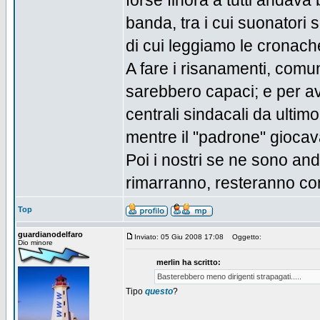
forse finora a tutti anda
banda, tra i cui suonatori si
di cui leggiamo le cronache
A fare i risanamenti, comunq
sarebbero capaci; e per ave
centrali sindacali da ulti
mentre il "padrone" giocava 
Poi i nostri se ne sono and
rimarranno, resteranno co
Top
guardianodelfaro
Inviato: 05 Giu 2008 17:08
Oggetto:
Dio minore
merlin ha scritto:
Basterebbero meno dirigenti strapagati.....
Tipo
questo
?