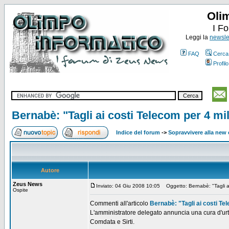
Oli
I F
Leggi la
newslet
FAQ
Cerca
Profilo
Bernabè: "Tagli ai costi Telecom per 4 mil
Indice del forum
->
Sopravvivere alla ne
Autore
Zeus News
Inviato: 04 Giu 2008 10:05
Oggetto: Bernabè: "Tagli ai 
Ospite
Commenti all'articolo
Bernabè: "Tagli ai costi Te
L'amministratore delegato annuncia una cura d'urto p
Comdata e Sirti.