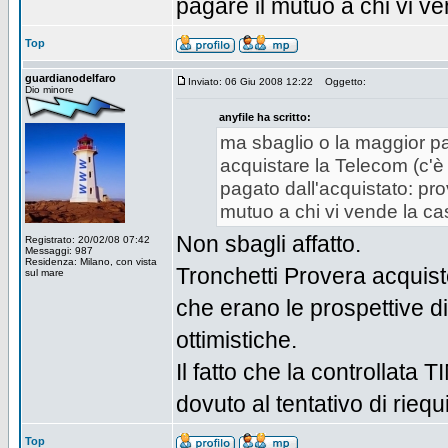
pagare il mutuo a chi vi ve
Top
guardianodelfaro
Inviato: 06 Giu 2008 12:22
Oggetto:
Dio minore
anyfile ha scritto:
ma sbaglio o la maggior par
acquistare la Telecom (c'è
pagato dall'acquistato: pro
mutuo a chi vi vende la cas
Non sbagli affatto.
Registrato: 20/02/08 07:42
Messaggi: 987
Residenza: Milano, con vista
Tronchetti Provera acquis
sul mare
che erano le prospettive di
ottimistiche.
Il fatto che la controllata 
dovuto al tentativo di riequ
Top