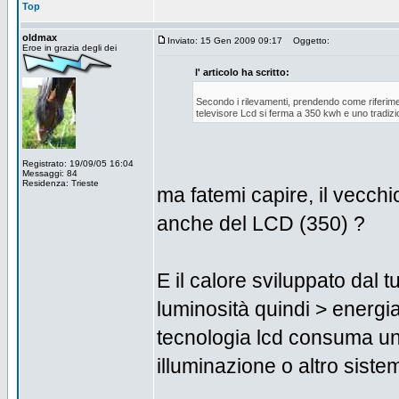
Top
oldmax
Inviato: 15 Gen 2009 09:17
Oggetto:
Eroe in grazia degli dei
l' articolo ha scritto:
Secondo i rilevamenti, prendendo come riferim
televisore Lcd si ferma a 350 kwh e uno tradiz
Registrato: 19/09/05 16:04
Messaggi: 84
Residenza: Trieste
ma fatemi capire, il vecch
anche del LCD (350) ?
E il calore sviluppato dal 
luminosità quindi > energia
tecnologia lcd consuma un 
illuminazione o altro sistema