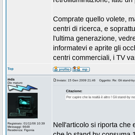
Comprate quello volete, ma
centri di ricerca, e sopra
l'ultima generazione, ved
informatevi e aprite gli occ
centri commerciali, i TV va
Top
mda
Inviato: 15 Gen 2009 21:46
Oggetto: Re: Gli stand-b
Dio maturo
Citazione:
Per capire che la realtà è altro ! Gli stand-by
Nell'articolo si riporta c
Registrato: 01/11/06 10:39
Messaggi: 6648
Residenza: Figonia
che lo stand.by consuma 1