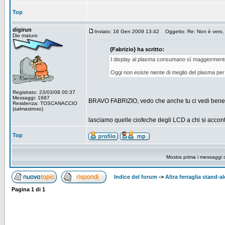
Top
digirun
Inviato: 16 Gen 2009 13:42
Oggetto: Re: Non è vero, i 
Dio maturo
{Fabrizio} ha scritto:
I display al plasma consumano sì maggiormente
Oggi non esiste niente di meglio del plasma pe
Registrato: 23/03/08 00:37
Messaggi: 1687
BRAVO FABRIZIO, vedo che anche tu ci vedi bene 
Residenza: TOSCANACCIO
(salmastroso)
lasciamo quelle ciofeche degli LCD a chi si acco
Top
Mostra prima i messaggi 
Indice del forum
->
Altra ferraglia stand-a
Pagina
1
di
1