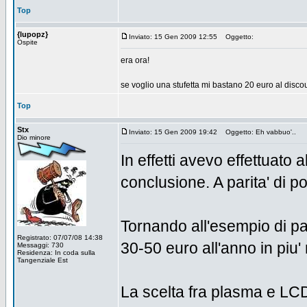
Top
{lupopz}
Inviato: 15 Gen 2009 12:55
Oggetto:
Ospite
era ora!
se voglio una stufetta mi bastano 20 euro al discou
Top
Stx
Inviato: 15 Gen 2009 19:42
Oggetto: Eh vabbuo'..
Dio minore
In effetti avevo effettuato
conclusione. A parita' di p
Tornando all'esempio di p
Registrato: 07/07/08 14:38
30-50 euro all'anno in piu'
Messaggi: 730
Residenza: In coda sulla
Tangenziale Est
La scelta fra plasma e LCD