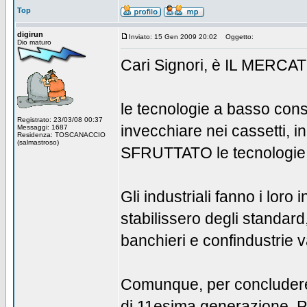
Top
digirun
Inviato: 15 Gen 2009 20:02
Oggetto:
Dio maturo
Cari Signori, è IL MERCAT
le tecnologie a basso con
Registrato: 23/03/08 00:37
invecchiare nei cassetti, 
Messaggi: 1687
Residenza: TOSCANACCIO
(salmastroso)
SFRUTTATO le tecnologie (
Gli industriali fanno i lor
stabilissero degli standard
banchieri e confindustrie v
Comunque, per concludere
di 11esima generazione, PA