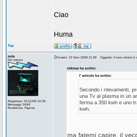
Ciao
Huma
Top
mda
Inviato: 15 Gen 2009 11:09
Oggetto: Il vero motivo è 
Dio maturo
oldmax ha scritto:
l' articolo ha scritto:
Secondo i rilevamenti, p
una Tv al plasma in un 
Registrato: 01/11/06 10:39
ferma a 350 kwh e uno tr
Messaggi: 6648
Residenza: Figonia
kwh.
ma fatemi capire, il ve