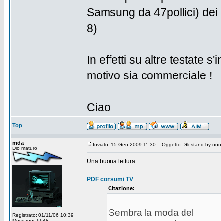
Samsung da 47pollici) dei 
8)
In effetti su altre testate 
motivo sia commerciale !
Ciao
Top
mda
Inviato: 15 Gen 2009 11:30
Oggetto: Gli stand-by no
Dio maturo
Una buona lettura
PDF consumi TV
Citazione:
Sembra la moda del
Registrato: 01/11/06 10:39
Messaggi: 6648